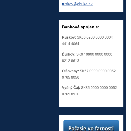
ruskov@a
buke.sk
Bankové spojenie:
Ruskov:
SK66 0900 0000 0004
4414 4064
Ďurkov:
SK07 0900 0000 0000
8212 8613
Olšovany:
SK57 0900 0000 0052
0765 8056
Vyšný Čaj:
SK85 0900 0000 0052
0765 8910