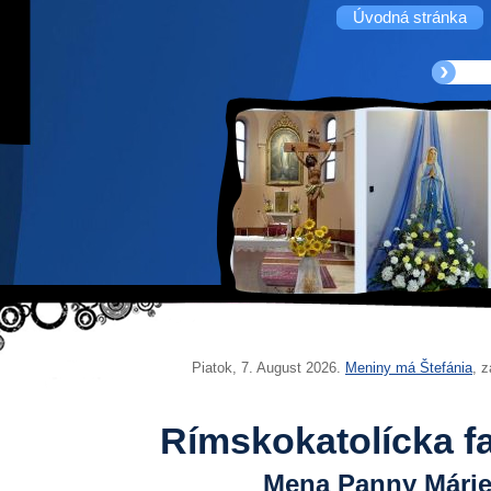
Úvodná stránka
Piatok
, 7. August 2026.
Meniny má
Štefánia
, z
Rímskokatolícka f
Mena Panny Mári