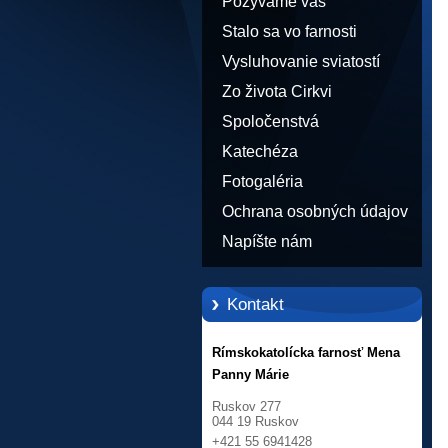
Pozývame vás
Stalo sa vo farnosti
Vysluhovanie sviatostí
Zo života Cirkvi
Spoločenstvá
Katechéza
Fotogaléria
Ochrana osobných údajov
Napíšte nám
Kontakt
Rímskokatolícka farnosť Mena
Panny Márie
Ruskov 277
044 19 Ruskov
+421 55 6941428