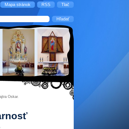
Mapa stránok
RSS
Tlač
ajtra
Oskar
.
arnosť
e