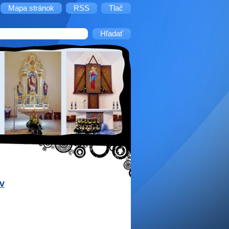
Mapa stránok
RSS
Tlač
v