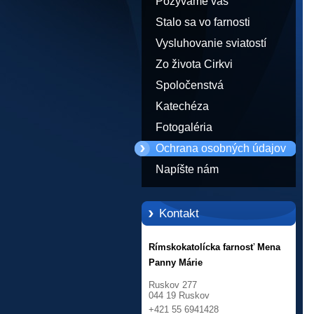
Pozývame vás
Stalo sa vo farnosti
Vysluhovanie sviatostí
Zo života Cirkvi
Spoločenstvá
Katechéza
Fotogaléria
Ochrana osobných údajov
Napíšte nám
Kontakt
Rímskokatolícka farnosť Mena
Panny Márie
Ruskov 277
044 19 Ruskov
+421 55 6941428