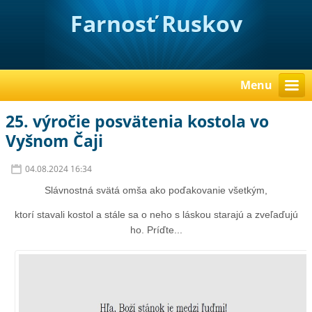
Farnosť Ruskov
Menu
25. výročie posvätenia kostola vo
Vyšnom Čaji
04.08.2024 16:34
Slávnostná svätá omša ako poďakovanie všetkým,
ktorí stavali kostol a stále sa o neho s láskou starajú a zveľaďujú
ho. Príďte...