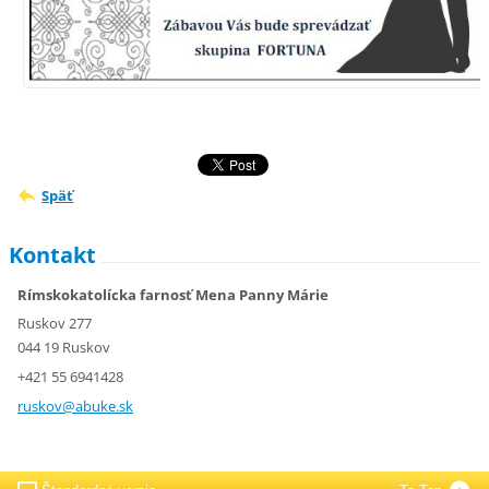
Späť
Kontakt
Rímskokatolícka farnosť Mena Panny Márie
Ruskov 277
044 19 Ruskov
+421 55 6941428
ruskov@a
buke.sk