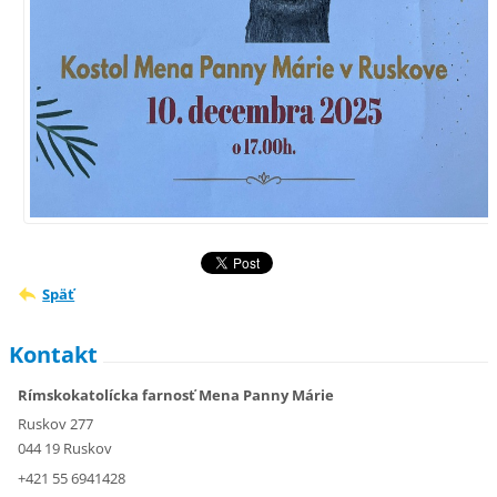
Späť
Kontakt
Rímskokatolícka farnosť Mena Panny Márie
Ruskov 277
044 19 Ruskov
+421 55 6941428