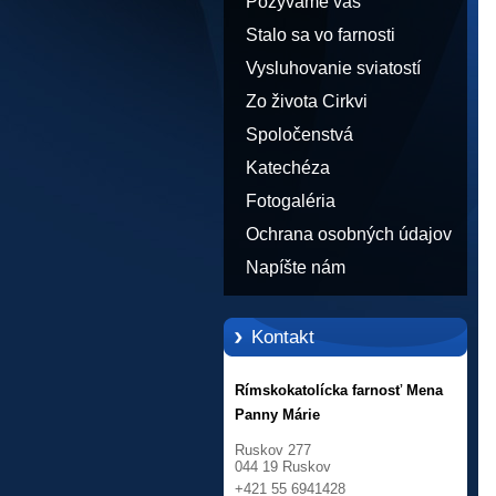
Pozývame vás
Stalo sa vo farnosti
Vysluhovanie sviatostí
Zo života Cirkvi
Spoločenstvá
Katechéza
Fotogaléria
Ochrana osobných údajov
Napíšte nám
Kontakt
Rímskokatolícka farnosť Mena
Panny Márie
Ruskov 277
044 19 Ruskov
+421 55 6941428