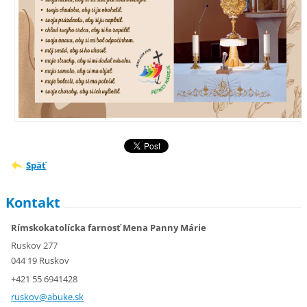
Späť
Kontakt
Rímskokatolícka farnosť Mena Panny Márie
Ruskov 277
044 19 Ruskov
+421 55 6941428
ruskov@a
buke.sk