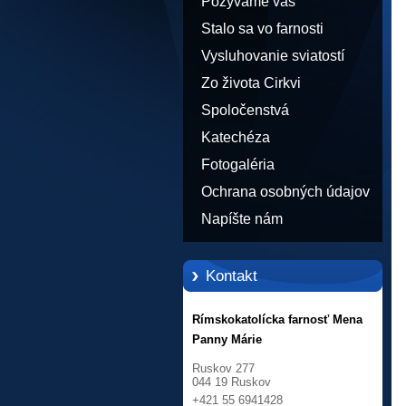
Pozývame vás
Stalo sa vo farnosti
Vysluhovanie sviatostí
Zo života Cirkvi
Spoločenstvá
Katechéza
Fotogaléria
Ochrana osobných údajov
Napíšte nám
Kontakt
Rímskokatolícka farnosť Mena
Panny Márie
Ruskov 277
044 19 Ruskov
+421 55 6941428