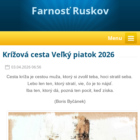
Farnosť Ruskov
Menu
Krížová cesta Veľký piatok 2026
03.04.2026 06:56
Cesta kríža je cestou muža, ktorý si zvolil teba, hoci stratil seba.
Lebo len ten, ktorý stratí, vie, čo je to nájsť.
Iba ten, ktorý dá, pozná ten pocit, keď získa.
(Boris Byčánek)