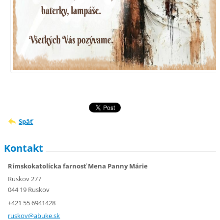
Späť
Kontakt
Rímskokatolícka farnosť Mena Panny Márie
Ruskov 277
044 19 Ruskov
+421 55 6941428
ruskov@a
buke.sk