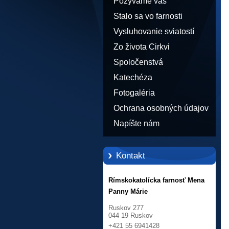
Pozývame vás
Stalo sa vo farnosti
Vysluhovanie sviatostí
Zo života Cirkvi
Spoločenstvá
Katechéza
Fotogaléria
Ochrana osobných údajov
Napíšte nám
Kontakt
Rímskokatolícka farnosť Mena
Panny Márie
Ruskov 277
044 19 Ruskov
+421 55 6941428