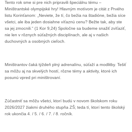
Tento rok sme si pre nich pripravili špeciálnu tému – 
Miništrantské olympijské hry! Hlavným motívom je citát z Prvého 
listu Korinťanom: „Neviete, že tí, čo bežia na štadióne, bežia síce 
všetci, ale iba jeden dosiahne víťaznú cenu? Bežte tak, aby ste 
sa jej zmocnili.“ (1 Kor 9,24) Spoločne sa budeme snažiť zvíťaziť, 
nie len v rôznych súťažných disciplínach, ale aj v našich 
duchovných a osobných cieľoch.
Miništrantov čaká týždeň plný adrenalínu, súťaží a modlitby. Tešiť 
sa môžu aj na skvelých hostí, rôzne témy a aktivity, ktoré ich 
posunú vpred pri miništrovaní.
Zúčastniť sa môžu všetci, ktorí budú v novom školskom roku 
2026/2027 žiakmi druhého stupňa ZŠ; teda tí, ktorí tento školský 
rok ukončia 4. / 5. / 6. / 7. / 8. ročník.