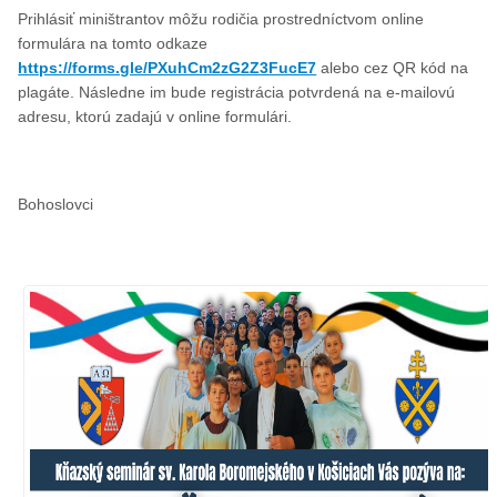
Prihlásiť miništrantov môžu rodičia prostredníctvom online 
formulára na tomto odkaze 
https://forms.gle/PXuhCm2zG2Z3FucE7
 alebo cez QR kód na 
plagáte. Následne im bude registrácia potvrdená na e-mailovú 
adresu, ktorú zadajú v online formulári.
Bohoslovci