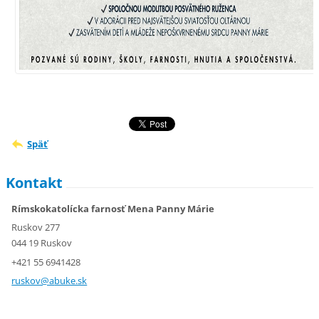
Späť
Kontakt
Rímskokatolícka farnosť Mena Panny Márie
Ruskov 277
044 19 Ruskov
+421 55 6941428
ruskov@a
buke.sk