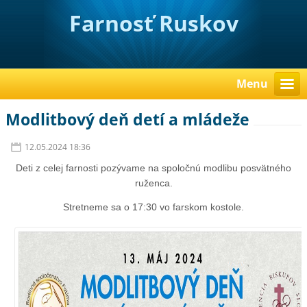
Farnosť Ruskov
Menu
Modlitbový deň detí a mládeže
12.05.2024 18:36
Deti z celej farnosti pozývame na spoločnú modlibu posvätného
ruženca.
Stretneme sa o 17:30 vo farskom kostole.