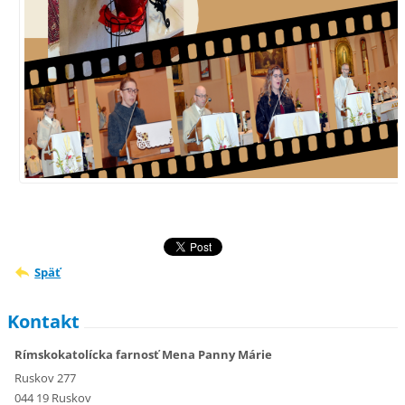
Späť
Kontakt
Rímskokatolícka farnosť Mena Panny Márie
Ruskov 277
044 19 Ruskov