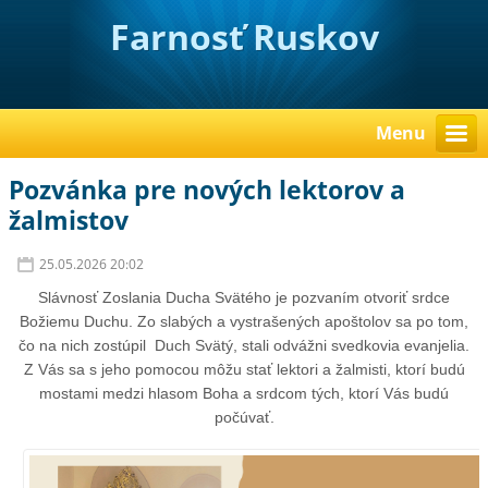
Farnosť Ruskov
Menu
Pozvánka pre nových lektorov a
žalmistov
25.05.2026 20:02
Slávnosť Zoslania Ducha Svätého je pozvaním otvoriť srdce
Božiemu Duchu. Zo slabých a vystrašených apoštolov sa po tom,
čo na nich zostúpil Duch Svätý, stali odvážni svedkovia evanjelia.
Z Vás sa s jeho pomocou môžu stať lektori a žalmisti, ktorí budú
mostami medzi hlasom Boha a srdcom tých, ktorí Vás budú
počúvať.