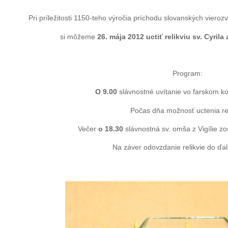
Pri príležitosti 1150-teho výročia príchodu slovanských viero
si môžeme
26. mája 2012 uctiť relikviu sv. Cyrila 
Program:
O 9.00
slávnostné uvítanie vo farskom k
Počas dňa možnosť uctenia rel
Večer
o 18.30
slávnostná sv. omša z Vigílie z
Na záver odovzdanie relikvie do ďalš