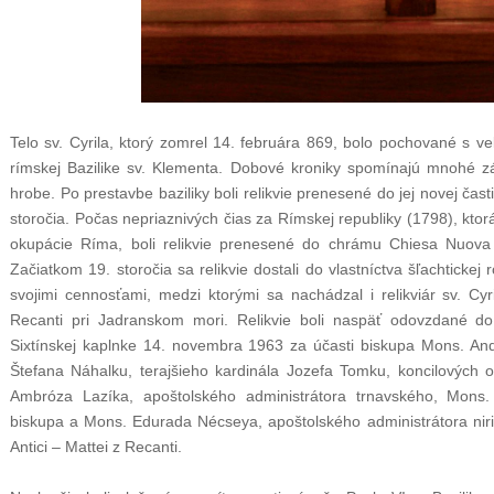
Telo sv. Cyrila, ktorý zomrel 14. februára 869, bolo pochované s ve
rímskej Bazilike sv. Klementa. Dobové kroniky spomínajú mnohé záz
hrobe. Po prestavbe baziliky boli relikvie prenesené do jej novej čas
storočia. Počas nepriaznivých čias za Rímskej republiky (1798), kto
okupácie Ríma, boli relikvie prenesené do chrámu Chiesa Nuova 
Začiatkom 19. storočia sa relikvie dostali do vlastníctva šľachtickej 
svojimi cennosťami, medzi ktorými sa nachádzal i relikviár sv. C
Recanti pri Jadranskom mori. Relikvie boli naspäť odovzdané 
Sixtínskej kaplnke 14. novembra 1963 za účasti biskupa Mons. A
Štefana Náhalku, terajšieho kardinála Jozefa Tomku, koncilových 
Ambróza Lazíka, apoštolského administrátora trnavského, Mons
biskupa a Mons. Edurada Nécseya, apoštolského administrátora nir
Antici – Mattei z Recanti.