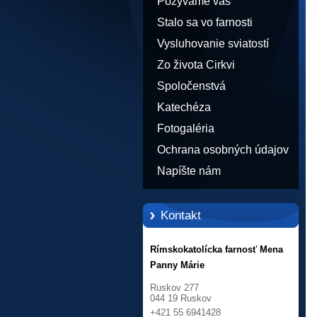
Pozývame vás
Stalo sa vo farnosti
Vysluhovanie sviatostí
Zo života Cirkvi
Spoločenstvá
Katechéza
Fotogaléria
Ochrana osobných údajov
Napíšte nám
Kontakt
Rímskokatolícka farnosť Mena
Panny Márie
Ruskov 277
044 19 Ruskov
+421 55 6941428