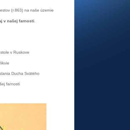
zvestov (r.863) na naše územie
aj v našej farnosti
.
ostole v Ruskove
ikvie
oslania Ducha Svätého
ej farnosti