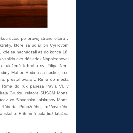
ľkou úctou po pravej strane oltára v
raky, ktoré sa udiali pri Cyrilovom
ti, kde sa nachádzali až do konca 18.
rá vznikla ako dôsledok Napoleonovej
a uložené k hrobu sv. Filipa Neri.
rodiny Mattei. Rodina sa neskôr, i so
yrila, presťahovala z Ríma do mesta
do Ríma do rúk pápeža Pavla VI. v
ndreja Grutku, rektora SÚSCM Mons.
otcov zo Slovenska, biskupov Mons.
. Róberta Pobožného, rožňavského
ianskeho. Prítomná bola tiež kňažná