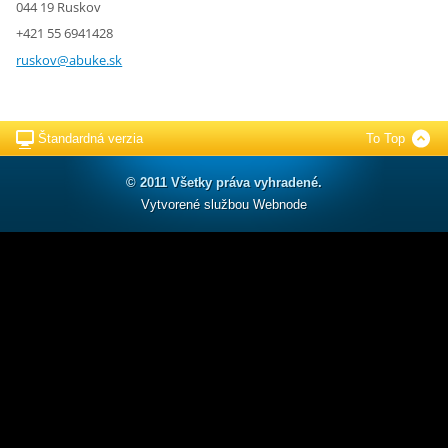
044 19 Ruskov
+421 55 6941428
ruskov@a
buke.sk
Štandardná verzia
To Top
© 2011 Všetky práva vyhradené.
Vytvorené službou
Webnode