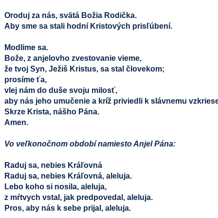
Oroduj za nás, svätá Božia Rodička.
Aby sme sa stali hodní Kristových prisľúbení.
Modlime sa.
Bože, z anjelovho zvestovanie vieme,
že tvoj Syn, Ježiš Kristus, sa stal človekom;
prosíme ťa,
vlej nám do duše svoju milosť,
aby nás jeho umučenie a kríž priviedli k slávnemu vzkries
Skrze Krista, nášho Pána.
Amen.
Vo veľkonočnom období namiesto Anjel Pána:
Raduj sa, nebies Kráľovná
Raduj sa, nebies Kráľovná, aleluja.
Lebo koho si nosila, aleluja,
z mŕtvych vstal, jak predpovedal, aleluja.
Pros, aby nás k sebe prijal, aleluja.