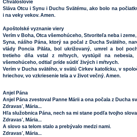
Chváloslovie
Sláva Otcu i Synu i Duchu Svätému, ako bolo na počiatku, 
i na veky vekov. Amen.
Apoštolské vyznanie viery
Verím v Boha, Otca všemohúceho, Stvoriteľa neba i zeme, i
Syna, nášho Pána, ktorý sa počal z Ducha Svätého, narod
vlády Poncia Piláta, bol ukrižovaný, umrel a bol poc
tretieho dňa vstal z mŕtvych, vystúpil na nebesia
všemohúceho, odtiaľ príde súdiť živých i mŕtvych.
Verím v Ducha svätého, v svätú Cirkev katolícku, v spol
hriechov, vo vzkriesenie tela a v život večný. Amen.
Anjel Pána
Anjel Pána zvestoval Panne Márii a ona počala z Ducha s
Zdravas’, Mária...
Hľa služobnica Pána, nech sa mi stane podľa tvojho slova
Zdravas’, Mária...
A slovo sa telom stalo a prebývalo medzi nami.
Zdravas’, Mária...