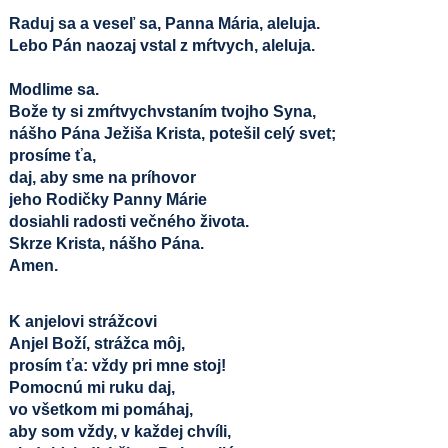
Raduj sa a veseľ sa, Panna Mária, aleluja.
Lebo Pán naozaj vstal z mŕtvych, aleluja.
Modlime sa.
Bože ty si zmŕtvychvstaním tvojho Syna,
nášho Pána Ježiša Krista, potešil celý svet;
prosíme ťa,
daj, aby sme na príhovor
jeho Rodičky Panny Márie
dosiahli radosti večného života.
Skrze Krista, nášho Pána.
Amen.
K anjelovi strážcovi
Anjel Boží, strážca môj,
prosím ťa: vždy pri mne stoj!
Pomocnú mi ruku daj,
vo všetkom mi pomáhaj,
aby som vždy, v každej chvíli,