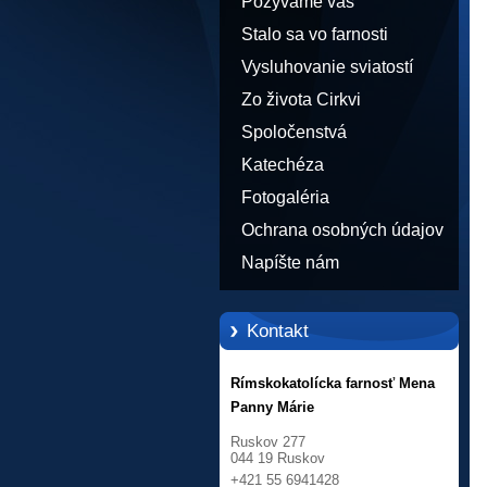
Pozývame vás
Stalo sa vo farnosti
Vysluhovanie sviatostí
Zo života Cirkvi
Spoločenstvá
Katechéza
Fotogaléria
Ochrana osobných údajov
Napíšte nám
Kontakt
Rímskokatolícka farnosť Mena
Panny Márie
Ruskov 277
044 19 Ruskov
+421 55 6941428