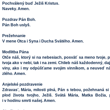
Pochválený buď Ježiš Kristus.
Naveky. Amen.
Pozdrav Pán Boh.
Pán Boh uslyš.
Prežehnanie
V mene Otca i Syna i Ducha Svätého. Amen.
Modlitba Pána
Otče náš, ktorý si na nebesiach, posväť sa meno tvoje, p
tvoja ako v nebi, tak i na zemi. Chlieb náš každodenný, 
viny, ako i my odpúšťame svojim vinníkom, a neuveď ná
zlého. Amen.
Anjelské pozdravenie
Zdravas’, Mária, milosti plná, Pán s tebou, požehnaná s
plod života tvojho, Ježiš. Svätá Mária, Matka Božia,
i v hodinu smrti našej. Amen.