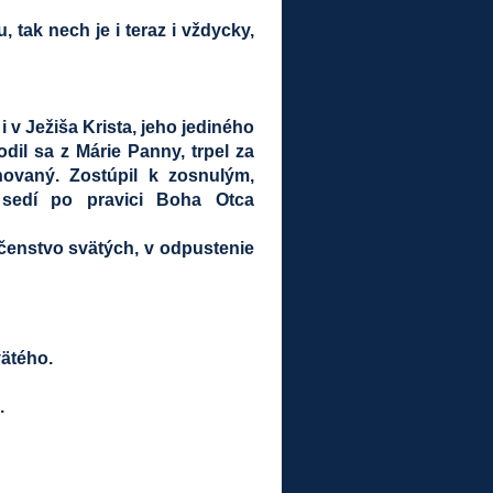
tak nech je i teraz i vždycky,
 v Ježiša Krista, jeho jediného
il sa z Márie Panny, trpel za
hovaný. Zostúpil k zosnulým,
, sedí po pravici Boha Otca
očenstvo svätých, v odpustenie
vätého.
.