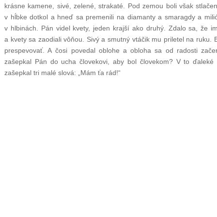
krásne kamene, sivé, zelené, strakaté. Pod zemou boli však stlačen
v hĺbke dotkol a hneď sa premenili na diamanty a smaragdy a mili
v hlbinách. Pán videl kvety, jeden krajší ako druhý. Zdalo sa, že
a kvety sa zaodiali vôňou. Sivý a smutný vtáčik mu priletel na ruku. 
prespevovať. A čosi povedal oblohe a obloha sa od radosti začerv
zašepkal Pán do ucha človekovi, aby bol človekom? V to ďaleké 
zašepkal tri malé slová: „Mám ťa rád!“