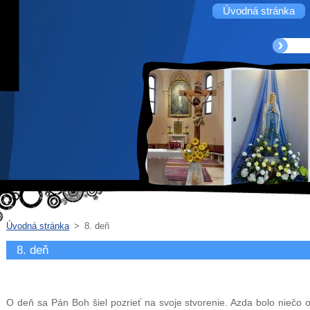
Úvodná stránka
Úvodná stránka
>
8. deň
8. deň
O deň sa Pán Boh šiel pozrieť na svoje stvorenie. Azda bolo niečo op