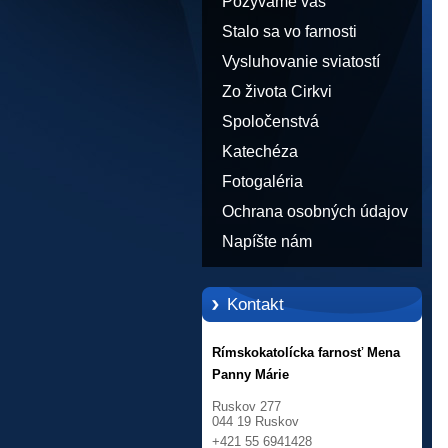
Pozývame vás
Stalo sa vo farnosti
Vysluhovanie sviatostí
Zo života Cirkvi
Spoločenstvá
Katechéza
Fotogaléria
Ochrana osobných údajov
Napíšte nám
Kontakt
Rímskokatolícka farnosť Mena
Panny Márie
Ruskov 277
044 19 Ruskov
+421 55 6941428