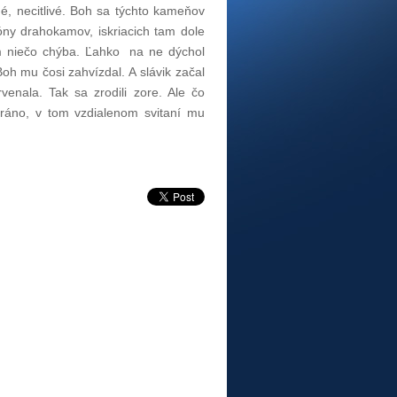
é, necitlivé. Boh sa týchto kameňov
óny drahokamov, iskriacich tam dole
 im niečo chýba. Ľahko na ne dýchol
Boh mu čosi zahvízdal. A slávik začal
enala. Tak sa zrodili zore. Ale čo
ráno, v tom vzdialenom svitaní mu