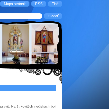
Mapa stránok
RSS
Tlač
raviť. Na štrkovitých riečiskách boli