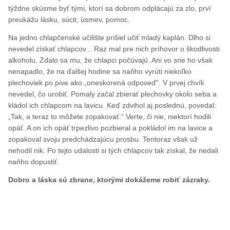
týždne skúsme byť tými, ktorí sa dobrom odplácajú za zlo, prví
preukážu lásku, súcit, úsmev, pomoc.
Na jedno chlapčenské učilište prišiel učiť mladý kaplán. Dlho si
nevedel získať chlapcov... Raz mal pre nich príhovor o škodlivosti
alkoholu. Zdalo sa mu, že chlapci počúvajú. Ani vo sne ho však
nenapadlo, že na ďalšej hodine sa naňho vyrúti niekoľko
plechoviek po pive ako „oneskorená odpoveď“. V prvej chvíli
nevedel, čo urobiť. Pomaly začal zbierať plechovky okolo seba a
kládol ich chlapcom na lavicu. Keď zdvihol aj poslednú, povedal:
„Tak, a teraz to môžete zopakovať.“ Verte, či nie, niektorí hodili
opäť. A on ich opäť trpezlivo pozbieral a pokládol im na lavice a
zopakoval svoju predchádzajúcu prosbu. Tentoraz však už
nehodil nik. Po tejto udalosti si tých chlapcov tak získal, že nedali
naňho dopustiť.
Dobro a láska sú zbrane, ktorými dokážeme robiť zázraky.