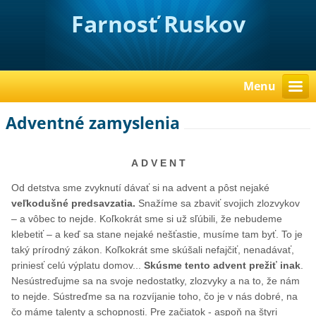
Farnosť Ruskov
Menu
Adventné zamyslenia
A D V E N T
Od detstva sme zvyknutí dávať si na advent a pôst nejaké
veľkodušné predsavzatia.
Snažíme sa zbaviť svojich zlozvykov
– a vôbec to nejde. Koľkokrát sme si už sľúbili, že nebudeme
klebetiť – a keď sa stane nejaké nešťastie, musíme tam byť. To je
taký prírodný zákon. Koľkokrát sme skúšali nefajčiť, nenadávať,
priniesť celú výplatu domov...
Skúsme tento advent prežiť inak
.
Nesústreďujme sa na svoje nedostatky, zlozvyky a na to, že nám
to nejde. Sústreďme sa na rozvíjanie toho, čo je v nás dobré, na
čo máme talenty a schopnosti. Pre začiatok - aspoň na štyri