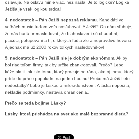
oslavuje. Na oslavu minie viac, než našla. Je to logické? Logika
Ježiša je však logikou srdca!
4. nedostatok – Pán Ježiš nepozná reklamu.
Kandidáti vo
voľbách musia ľuďom veľa nasľubovať. A Ježiš? On nám sľubuje,
že nás budú prenasledovať, že blahoslavení sú chudobní,
plačúci, potupovaní a tí, o ktorých ľudia zle a nepravdivo hovoria.
A jednak má už 2000 rokov toľkých nasledovníkov!
5. nedostatok – Pán Ježiš nie je dobrým ekonómom.
Ak by
bol riaditeľom firmy, tak by určite zbankrotovali. Prečo? Lebo
káže platiť tak isto tomu, ktorý pracuje od rána, ako aj tomu, ktorý
príde do práce popoludní na jednu hodinu! Prečo má Ježiš tieto
nedostatky? Lebo je láskou a milosrdenstvom. A láska nepočíta,
nekladie podmienky, nestavia ohraničenia...
Prečo sa teda bojíme Lásky?
Lásky, ktorá prichádza na svet ako malé bezbranné dieťa?