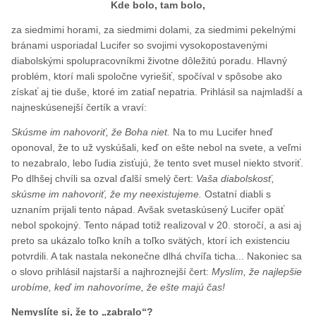
Kde bolo, tam bolo,
za siedmimi horami, za siedmimi dolami, za siedmimi pekelnými
bránami usporiadal Lucifer so svojimi vysokopostavenými
diabolskými spolupracovníkmi životne dôležitú poradu. Hlavný
problém, ktorí mali spoločne vyriešiť, spočíval v spôsobe ako
získať aj tie duše, ktoré im zatiaľ nepatria. Prihlásil sa najmladší a
najneskúsenejší čertík a vraví:
Skúsme im nahovoriť, že Boha niet.
Na to mu Lucifer hneď
oponoval, že to už vyskúšali, keď on ešte nebol na svete, a veľmi
to nezabralo, lebo ľudia zisťujú, že tento svet musel niekto stvoriť.
Po dlhšej chvíli sa ozval ďalší smelý čert:
Vaša diabolskosť,
skúsme im nahovoriť, že my neexistujeme.
Ostatní diabli s
uznaním prijali tento nápad. Avšak svetaskúsený Lucifer opäť
nebol spokojný. Tento nápad totiž realizoval v 20. storočí, a asi aj
preto sa ukázalo toľko kníh a toľko svätých, ktorí ich existenciu
potvrdili. A tak nastala nekonečne dlhá chvíľa ticha... Nakoniec sa
o slovo prihlásil najstarší a najhroznejší čert:
Myslím, že najlepšie
urobíme, keď im nahovoríme, že ešte majú čas!
Nemyslíte si, že to „zabralo“?