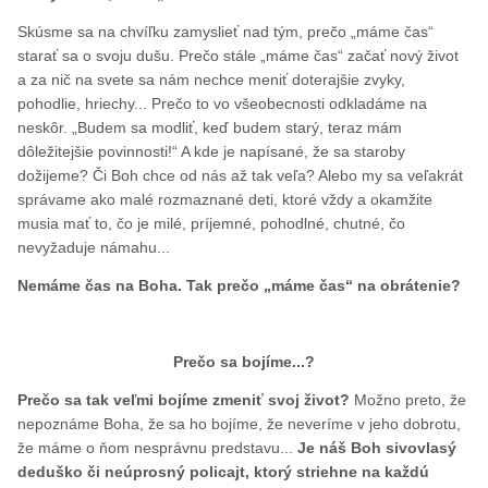
Skúsme sa na chvíľku zamyslieť nad tým, prečo „máme čas“
starať sa o svoju dušu. Prečo stále „máme čas“ začať nový život
a za nič na svete sa nám nechce meniť doterajšie zvyky,
pohodlie, hriechy... Prečo to vo všeobecnosti odkladáme na
neskôr. „Budem sa modliť, keď budem starý, teraz mám
dôležitejšie povinnosti!“ A kde je napísané, že sa staroby
dožijeme? Či Boh chce od nás až tak veľa? Alebo my sa veľakrát
správame ako malé rozmaznané deti, ktoré vždy a okamžite
musia mať to, čo je milé, príjemné, pohodlné, chutné, čo
nevyžaduje námahu...
Nemáme čas na Boha. Tak prečo „máme čas“ na obrátenie?
Prečo sa bojíme...?
Prečo sa tak veľmi bojíme zmeniť svoj život?
Možno preto, že
nepoznáme Boha, že sa ho bojíme, že neveríme v jeho dobrotu,
že máme o ňom nesprávnu predstavu...
Je náš Boh sivovlasý
deduško či neúprosný policajt, ktorý striehne na každú