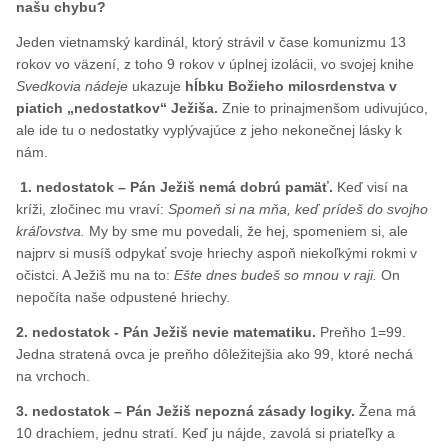
našu chybu?
Jeden vietnamský kardinál, ktorý strávil v čase komunizmu 13
rokov vo väzení, z toho 9 rokov v úplnej izolácii, vo svojej knihe
Svedkovia nádeje
ukazuje
hĺbku Božieho milosrdenstva v
piatich „nedostatkov“ Ježiša.
Znie to prinajmenšom udivujúco,
ale ide tu o nedostatky vyplývajúce z jeho nekonečnej lásky k
nám.
1. nedostatok – Pán Ježiš nemá dobrú pamäť.
Keď visí na
kríži, zločinec mu vraví:
Spomeň si na mňa, keď prídeš do svojho
kráľovstva.
My by sme mu povedali, že hej, spomeniem si, ale
najprv si musíš odpykať svoje hriechy aspoň niekoľkými rokmi v
očistci. A Ježiš mu na to:
Ešte dnes budeš so mnou v raji.
On
nepočíta naše odpustené hriechy.
2. nedostatok - Pán Ježiš nevie matematiku.
Preňho 1=99.
Jedna stratená ovca je preňho dôležitejšia ako 99, ktoré nechá
na vrchoch.
3. nedostatok – Pán Ježiš nepozná zásady logiky.
Žena má
10 drachiem, jednu stratí. Keď ju nájde, zavolá si priateľky a