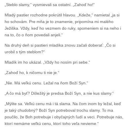
„Steblo slamy,“ vysmievali sa ostatní. „Zahoď ho!“
Mladý pastier rozhodne pokrútil hlavou. „Kdeže,“ namietal „ja si
ho schovám. Pre mňa je to znamenie, pripomína mi malého
Ježiška. Vždy, keď ho vezmem do ruky, spomeniem si na neho i
na to, čo o ňom povedali anjeli.“
Na druhý deň si pastieri mladíka znovu začali doberať: „Čo si
urobil s tým steblom?“
Mladík im ho ukázal. „Vždy ho nosím pri sebe.“
„Zahoď ho, k ničomu ti nie je.“
„Nie. Má veľkú cenu. Ležal na ňom Boží Syn.“
„A čo má byť? Dôležitý je predsa Boží Syn, a nie kus slamy.“
„Mýlite sa. Veľkú cenu má i tá slama. Na čom inom by ležal, keď
je taký chudobný? Boží Syn potreboval trochu slamy. To ma
poučilo, že Boh potrebuje i obyčajných ľudí a veci. Potrebuje nás,
ktorí nemáme veľkú cenu, ktorí toho veľa nevieme.“