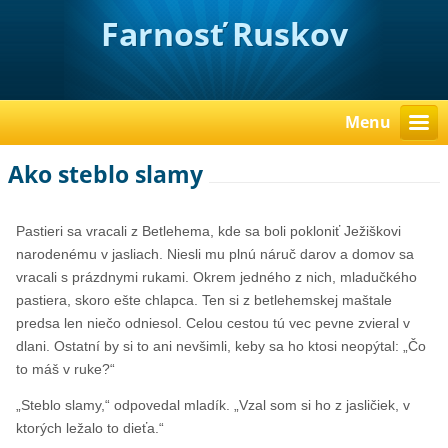
Farnosť Ruskov
Menu
Ako steblo slamy
Pastieri sa vracali z Betlehema, kde sa boli pokloniť Ježiškovi
narodenému v jasliach. Niesli mu plnú náruč darov a domov sa
vracali s prázdnymi rukami. Okrem jedného z nich, mladučkého
pastiera, skoro ešte chlapca. Ten si z betlehemskej maštale
predsa len niečo odniesol. Celou cestou tú vec pevne zvieral v
dlani. Ostatní by si to ani nevšimli, keby sa ho ktosi neopýtal: „Čo
to máš v ruke?“
„Steblo slamy,“ odpovedal mladík. „Vzal som si ho z jasličiek, v
ktorých ležalo to dieťa.“