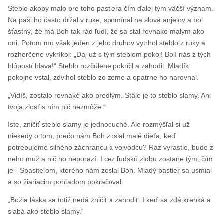
Steblo akoby malo pre toho pastiera čím ďalej tým väčší význam.
Na paši ho často držal v ruke, spomínal na slová anjelov a bol
šťastný, že má Boh tak rád ľudí, že sa stal rovnako malým ako
oni. Potom mu však jeden z jeho druhov vytrhol steblo z ruky a
rozhorčene vykríkol: „Daj už s tým steblom pokoj! Bolí nás z tých
hlúpostí hlava!“ Steblo rozčúlene pokrčil a zahodil. Mladík
pokojne vstal, zdvihol steblo zo zeme a opatrne ho narovnal.
„Vidíš, zostalo rovnaké ako predtým. Stále je to steblo slamy. Ani
tvoja zlosť s ním nič nezmôže.“
Iste, zničiť steblo slamy je jednoduché. Ale rozmýšľal si už
niekedy o tom, prečo nám Boh zoslal malé dieťa, keď
potrebujeme silného záchrancu a vojvodcu? Raz vyrastie, bude z
neho muž a nič ho neporazí. I cez ľudskú zlobu zostane tým, čím
je - Spasiteľom, ktorého nám zoslal Boh. Mladý pastier sa usmial
a so žiariacim pohľadom pokračoval:
„Božia láska sa totiž nedá zničiť a zahodiť. I keď sa zdá krehká a
slabá ako steblo slamy.“