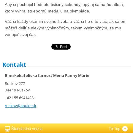
Aby si pochopil hodnotu tisíciny sekundy, opýtaj sa na ňu atléta,
ktorý vyhral striebornú medailu na olympiáde.
Váž si každý okamih svojho života a váž si ho o to viac, ak sa oň
môžeš deliť s niekým výnimočným, takým výnimočným, že mu
venuješ svoj čas.
Kontakt
Rímskokatolícka farnosť Mena Panny Márie
Ruskov 277
044 19 Ruskov
+421 55 6941428
ruskov@a
buke.sk
Štandardná verzia
To Top