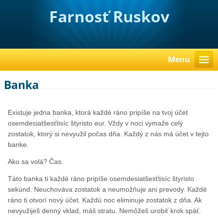
Farnosť Ruskov
Menu
Banka
Existuje jedna banka, ktorá každé ráno pripíše na tvoj účet
osemdesiatšesťtisíc štyristo eur. Vždy v noci vymaže celý
zostatok, ktorý si nevyužil počas dňa. Každý z nás má účet v tejto
banke.
Ako sa volá? Čas.
Táto banka ti každé ráno pripíše osemdesiatšesťtisíc štyristo
sekúnd. Neuchováva zostatok a neumožňuje ani prevody. Každé
ráno ti otvorí nový účet. Každú noc eliminuje zostatok z dňa. Ak
nevyužiješ denný vklad, máš stratu. Nemôžeš urobiť krok späť.