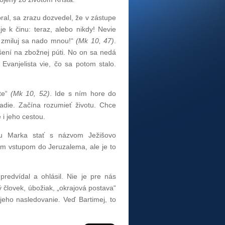
bral, sa zrazu dozvedel, že v zástupe
je k činu: teraz, alebo nikdy! Nevie
v, zmiluj sa nado mnou!“
(Mk 10, 47)
.
ušení na zbožnej púti. No on sa nedá
. Evanjelista vie, čo sa potom stalo.
ste“
(Mk 10, 52)
. Ide s ním hore do
adie. Začína rozumieť životu. Chce
 i jeho cestou.
stu Marka stať s názvom Ježišovo
ým vstupom do Jeruzalema, ale je to
predvídal a ohlásil. Nie je pre nás
 človek, úbožiak, „okrajová postava“
eho nasledovanie. Veď Bartimej, to