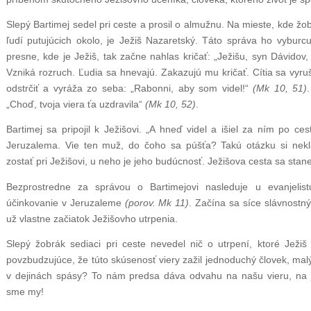
Slepý Bartimej sedel pri ceste a prosil o almužnu. Na mieste, kde žo
ľudí putujúcich okolo, je Ježiš Nazaretský. Táto správa ho vyburcu
presne, kde je Ježiš, tak začne nahlas kričať: „Ježišu, syn Dávido
Vzniká rozruch. Ľudia sa hnevajú. Zakazujú mu kričať. Cítia sa vyr
odstrčiť a vyráža zo seba: „Rabonni, aby som videl!“
(Mk 10, 51)
„Choď, tvoja viera ťa uzdravila“
(Mk 10, 52)
.
Bartimej sa pripojil k Ježišovi. „A hneď videl a išiel za ním po ce
Jeruzalema. Vie ten muž, do čoho sa púšťa? Takú otázku si nekl
zostať pri Ježišovi, u neho je jeho budúcnosť. Ježišova cesta sa stane
Bezprostredne za správou o Bartimejovi nasleduje u evanjeli
účinkovanie v Jeruzaleme
(porov. Mk 11)
. Začína sa síce slávnostn
už vlastne začiatok Ježišovho utrpenia.
Slepý žobrák sediaci pri ceste nevedel nič o utrpení, ktoré Ježiš 
povzbudzujúce, že túto skúsenosť viery zažil jednoduchý človek, malý
v dejinách spásy? To nám predsa dáva odvahu na našu vieru, na j
sme my!