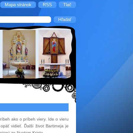
Mapa stránok
RSS
Tlač
ríbeh ako o príbeh viery. Ide o vieru
äť vidieť. Ďalší život Bartimeja je
ojený zo životom Krista.