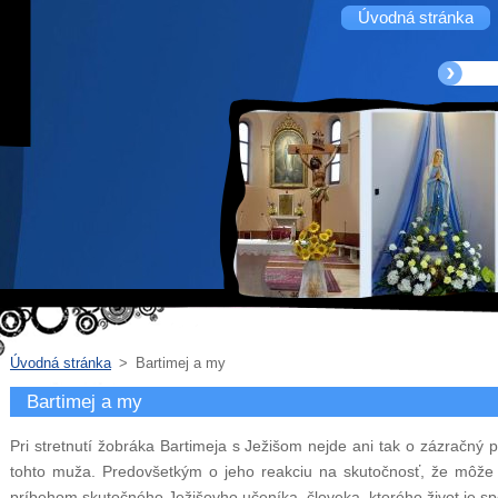
Úvodná stránka
Úvodná stránka
>
Bartimej a my
Bartimej a my
Pri stretnutí žobráka Bartimeja s Ježišom nejde ani tak o zázračný p
tohto muža. Predovšetkým o jeho reakciu na skutočnosť, že môže op
príbehom skutočného Ježišovho učeníka, človeka, ktorého život je sp