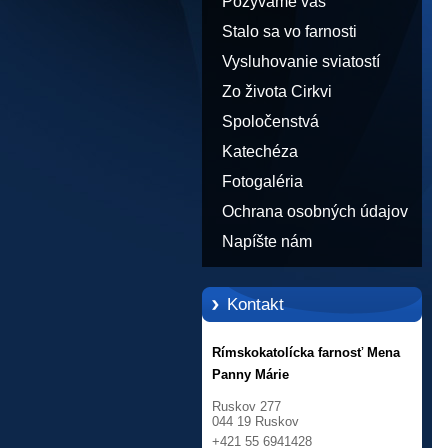
Pozývame vás
Stalo sa vo farnosti
Vysluhovanie sviatostí
Zo života Cirkvi
Spoločenstvá
Katechéza
Fotogaléria
Ochrana osobných údajov
Napíšte nám
Kontakt
Rímskokatolícka farnosť Mena
Panny Márie
Ruskov 277
044 19 Ruskov
+421 55 6941428