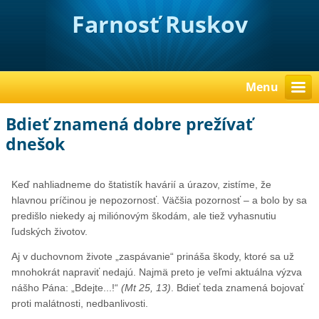
Farnosť Ruskov
Menu
Bdieť znamená dobre prežívať
dnešok
Keď nahliadneme do štatistík havárií a úrazov, zistíme, že
hlavnou príčinou je nepozornosť. Väčšia pozornosť – a bolo by sa
predišlo niekedy aj miliónovým škodám, ale tiež vyhasnutiu
ľudských životov.
Aj v duchovnom živote „zaspávanie“ prináša škody, ktoré sa už
mnohokrát napraviť nedajú. Najmä preto je veľmi aktuálna výzva
nášho Pána: „Bdejte...!“
(Mt 25, 13)
. Bdieť teda znamená bojovať
proti malátnosti, nedbanlivosti.