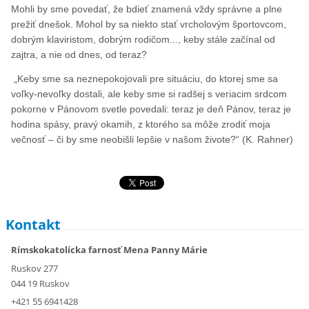
Mohli by sme povedať, že bdieť znamená vždy správne a plne
prežiť dnešok. Mohol by sa niekto stať vrcholovým športovcom,
dobrým klaviristom, dobrým rodičom..., keby stále začínal od
zajtra, a nie od dnes, od teraz?
„Keby sme sa neznepokojovali pre situáciu, do ktorej sme sa
voľky-nevoľky dostali, ale keby sme si radšej s veriacim srdcom
pokorne v Pánovom svetle povedali: teraz je deň Pánov, teraz je
hodina spásy, pravý okamih, z ktorého sa môže zrodiť moja
večnosť – či by sme neobišli lepšie v našom živote?“ (K. Rahner)
Kontakt
Rímskokatolícka farnosť Mena Panny Márie
Ruskov 277
044 19 Ruskov
+421 55 6941428