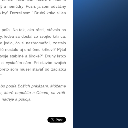
elý a nemúdry! Pozri, ja som odvážny
byť. Dozrel som.“ Druhý krtko si len
 poľa. No tak, ako rástli, stávalo sa
y, ledva sa dostal zo svojho krtinca.
 jedlo, čo si nazhromaždil, zostalo
sté nestalo aj druhému krtkovi? Pýtal
voje stabilné a široké?“ Druhý krtko
 si vystačím sám. Pri stavbe svojich
 preto som musel stavať od začiatku
“.
lebo podľa Božích prikázaní. Môžeme
o, ktoré nepočíta s Otcom, sa zrúti.
, nádeje a pokoja.