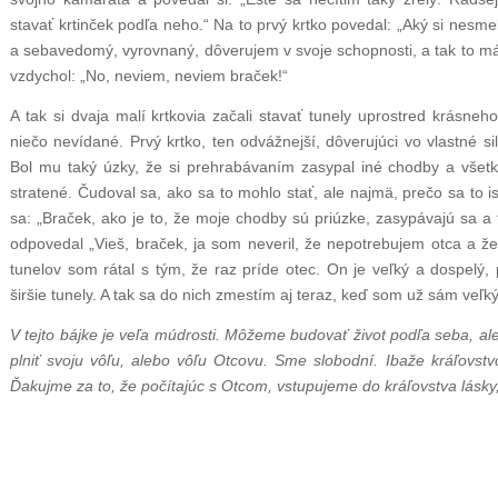
stavať krtinček podľa neho.“ Na to prvý krtko povedal: „Aký si nesm
a sebavedomý, vyrovnaný, dôverujem v svoje schopnosti, a tak to má 
vzdychol: „No, neviem, neviem braček!“
A tak si dvaja malí krtkovia začali stavať tunely uprostred krásneho
niečo nevídané. Prvý krtko, ten odvážnejší, dôverujúci vo vlastné sil
Bol mu taký úzky, že si prehrabávaním zasypal iné chodby a všetko
stratené. Čudoval sa, ako sa to mohlo stať, ale najmä, prečo sa to i
sa: „Braček, ako je to, že moje chodby sú priúzke, zasypávajú sa a t
odpovedal „Vieš, braček, ja som neveril, že nepotrebujem otca a že
tunelov som rátal s tým, že raz príde otec. On je veľký a dospelý,
širšie tunely. A tak sa do nich zmestím aj teraz, keď som už sám veľký
V tejto bájke je veľa múdrosti. Môžeme budovať život podľa seba, a
plniť svoju vôľu, alebo vôľu Otcovu. Sme slobodní. Ibaže kráľovstv
Ďakujme za to, že počítajúc s Otcom, vstupujeme do kráľovstva lásky