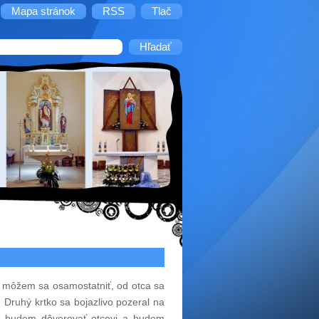
Mapa stránok
RSS
Tlač
ý, môžem sa osamostatniť, od otca sa
“ Druhý krtko sa bojazlivo pozeral na
šej budem dôverovať otcovi a budem