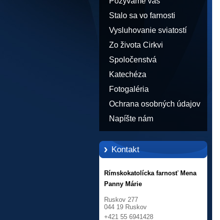
Pozývame vás
Stalo sa vo farnosti
Vysluhovanie sviatostí
Zo života Cirkvi
Spoločenstvá
Katechéza
Fotogaléria
Ochrana osobných údajov
Napíšte nám
Kontakt
Rímskokatolícka farnosť Mena
Panny Márie
Ruskov 277
044 19 Ruskov
+421 55 6941428