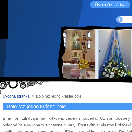
Úvodná stránka
Úvodná stránka
>
Bolo raz jedno krásne pole
Bolo raz jedno krásne pole
a na ňom žili dvaja malí krtkovia. Jeden si povedal „Už som dospel
oslobodím a vykopem si vlastné tunely! Postavím si vlastný krtinček!
svojho kamaráta a povedal si: „Ešte sa necítim taký zrelý. Rad