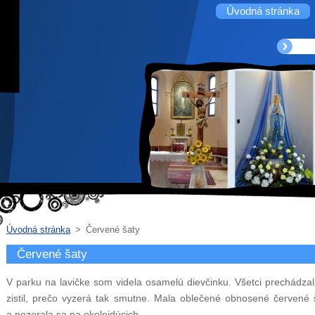
Úvodná stránka
Úvodná stránka
>
Červené šaty
Červené šaty
V parku na lavičke som videla osamelú dievčinku. Všetci prechádzali 
zistil, prečo vyzerá tak smutne. Mala oblečené obnosené červené
a pozerala sa na okoloidúcich.