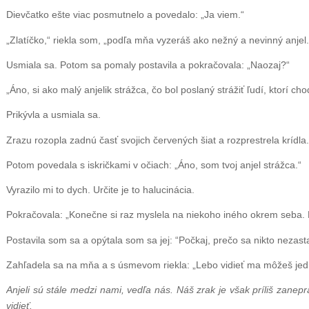
Dievčatko ešte viac posmutnelo a povedalo: „Ja viem.“
„Zlatíčko,“ riekla som, „podľa mňa vyzeráš ako nežný a nevinný anjel.
Usmiala sa. Potom sa pomaly postavila a pokračovala: „Naozaj?“
„Áno, si ako malý anjelik strážca, čo bol poslaný strážiť ľudí, ktorí ch
Prikývla a usmiala sa.
Zrazu rozopla zadnú časť svojich červených šiat a rozprestrela krídla.
Potom povedala s iskričkami v očiach: „Áno, som tvoj anjel strážca.“
Vyrazilo mi to dych. Určite je to halucinácia.
Pokračovala: „Konečne si raz myslela na niekoho iného okrem seba. 
Postavila som sa a opýtala som sa jej: “Počkaj, prečo sa nikto nezast
Zahľadela sa na mňa a s úsmevom riekla: „Lebo vidieť ma môžeš jedin
Anjeli sú stále medzi nami, vedľa nás. Náš zrak je však príliš zanep
vidieť.