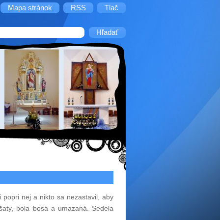
Mapa stránok
RSS
Tlač
popri nej a nikto sa nezastavil, aby
 šaty, bola bosá a umazaná. Sedela