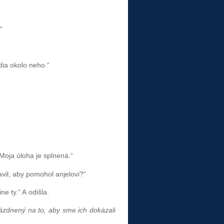
“
odia okolo neho.“
Moja úloha je splnená.“
avil, aby pomohol anjelovi?“
e ty.“ A odišla.
rázdnený na to, aby sme ich dokázali