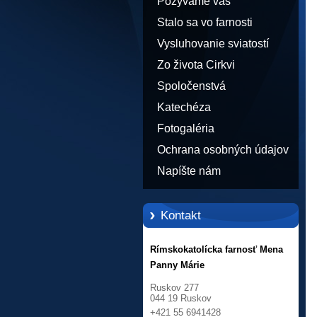
Pozývame vás
Stalo sa vo farnosti
Vysluhovanie sviatostí
Zo života Cirkvi
Spoločenstvá
Katechéza
Fotogaléria
Ochrana osobných údajov
Napíšte nám
Kontakt
Rímskokatolícka farnosť Mena
Panny Márie
Ruskov 277
044 19 Ruskov
+421 55 6941428