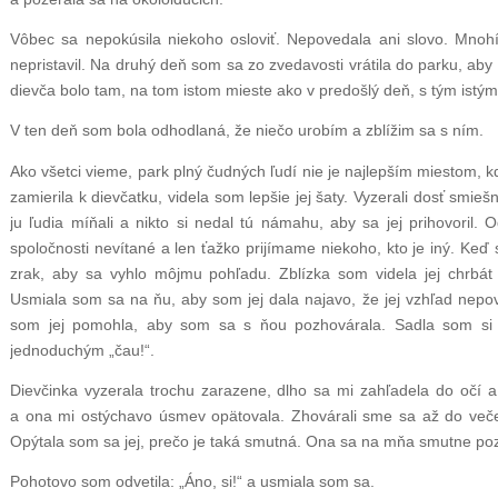
Vôbec sa nepokúsila niekoho osloviť. Nepovedala ani slovo. Mnohí 
nepristavil. Na druhý deň som sa zo zvedavosti vrátila do parku, aby s
dievča bolo tam, na tom istom mieste ako v predošlý deň, s tým istý
V ten deň som bola odhodlaná, že niečo urobím a zblížim sa s ním.
Ako všetci vieme, park plný čudných ľudí nie je najlepším miestom,
zamierila k dievčatku, videla som lepšie jej šaty. Vyzerali dosť smie
ju ľudia míňali a nikto si nedal tú námahu, aby sa jej prihovoril.
spoločnosti nevítané a len ťažko prijímame niekoho, kto je iný. Keď so
zrak, aby sa vyhlo môjmu pohľadu. Zblízka som videla jej chrbát 
Usmiala som sa na ňu, aby som jej dala najavo, že jej vzhľad nep
som jej pomohla, aby som sa s ňou pozhovárala. Sadla som si v
jednoduchým „čau!“.
Dievčinka vyzerala trochu zarazene, dlho sa mi zahľadela do očí 
a ona mi ostýchavo úsmev opätovala. Zhovárali sme sa až do veče
Opýtala som sa jej, prečo je taká smutná. Ona sa na mňa smutne poz
Pohotovo som odvetila: „Áno, si!“ a usmiala som sa.