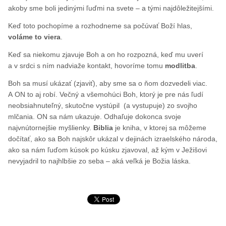
akoby sme boli jedinými ľuďmi na svete – a tými najdôležitejšími.
Keď toto pochopíme a rozhodneme sa počúvať Boží hlas,
voláme to viera
.
Keď sa niekomu zjavuje Boh a on ho rozpozná, keď mu uverí
a v srdci s ním nadviaže kontakt, hovoríme tomu
modlitba
.
Boh sa musí ukázať (zjaviť), aby sme sa o ňom dozvedeli viac.
A ON to aj robí. Večný a všemohúci Boh, ktorý je pre nás ľudí
neobsiahnuteľný, skutočne vystúpil (a vystupuje) zo svojho
mlčania. ON sa nám ukazuje. Odhaľuje dokonca svoje
najvnútornejšie myšlienky.
Biblia
je kniha, v ktorej sa môžeme
dočítať, ako sa Boh najskôr ukázal v dejinách izraelského národa,
ako sa nám ľuďom kúsok po kúsku zjavoval, až kým v Ježišovi
nevyjadril to najhlbšie zo seba – aká veľká je Božia láska.