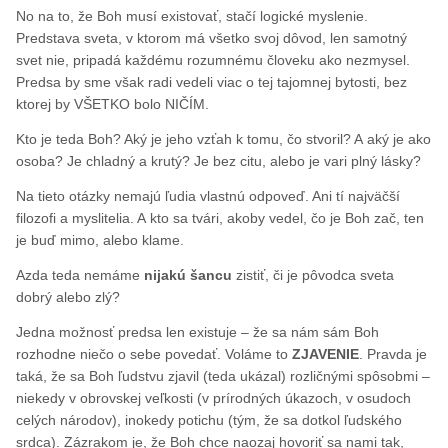
No na to, že Boh musí existovať, stačí logické myslenie.
Predstava sveta, v ktorom má všetko svoj dôvod, len samotný
svet nie, pripadá každému rozumnému človeku ako nezmysel.
Predsa by sme však radi vedeli viac o tej tajomnej bytosti, bez
ktorej by VŠETKO bolo NIČÍM.
Kto je teda Boh? Aký je jeho vzťah k tomu, čo stvoril? A aký je ako
osoba? Je chladný a krutý? Je bez citu, alebo je vari plný lásky?
Na tieto otázky nemajú ľudia vlastnú odpoveď. Ani tí najväčší
filozofi a myslitelia. A kto sa tvári, akoby vedel, čo je Boh zač, ten
je buď mimo, alebo klame.
Azda teda nemáme
nijakú šancu
zistiť, či je pôvodca sveta
dobrý alebo zlý?
Jedna možnosť predsa len existuje – že sa nám sám Boh
rozhodne niečo o sebe povedať. Voláme to
ZJAVENIE
. Pravda je
taká, že sa Boh ľudstvu zjavil (teda ukázal) rozličnými spôsobmi –
niekedy v obrovskej veľkosti (v prírodných úkazoch, v osudoch
celých národov), inokedy potichu (tým, že sa dotkol ľudského
srdca). Zázrakom je, že Boh chce naozaj hovoriť sa nami tak,