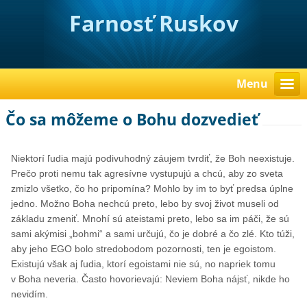
Farnosť Ruskov
Menu
Čo sa môžeme o Bohu dozvedieť
Niektorí ľudia majú podivuhodný záujem tvrdiť, že Boh neexistuje.
Prečo proti nemu tak agresívne vystupujú a chcú, aby zo sveta
zmizlo všetko, čo ho pripomína? Mohlo by im to byť predsa úplne
jedno. Možno Boha nechcú preto, lebo by svoj život museli od
základu zmeniť. Mnohí sú ateistami preto, lebo sa im páči, že sú
sami akýmisi „bohmi“ a sami určujú, čo je dobré a čo zlé. Kto túži,
aby jeho EGO bolo stredobodom pozornosti, ten je egoistom.
Existujú však aj ľudia, ktorí egoistami nie sú, no napriek tomu
v Boha neveria. Často hovorievajú: Neviem Boha nájsť, nikde ho
nevidím.