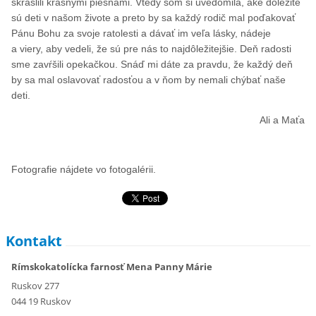
skrášlili krásnymi piesňami. Vtedy som si uvedomila, aké dôležité
sú deti v našom živote a preto by sa každý rodič mal poďakovať
Pánu Bohu za svoje ratolesti a dávať im veľa lásky, nádeje
a viery, aby vedeli, že sú pre nás to najdôležitejšie. Deň radosti
sme zavŕšili opekačkou. Snáď mi dáte za pravdu, že každý deň
by sa mal oslavovať radosťou a v ňom by nemali chýbať naše
deti.
Ali a Maťa
Fotografie nájdete vo fotogalérii.
Kontakt
Rímskokatolícka farnosť Mena Panny Márie
Ruskov 277
044 19 Ruskov