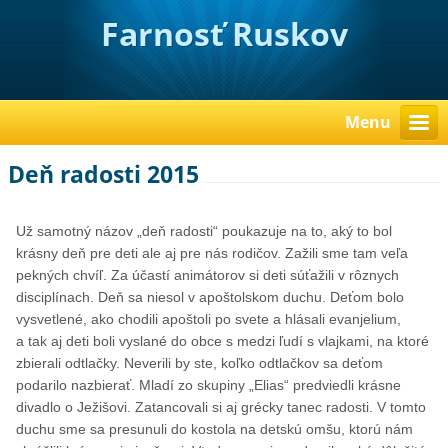
Farnosť Ruskov
Menu
Deň radosti 2015
Už samotný názov „deň radosti“ poukazuje na to, aký to bol
krásny deň pre deti ale aj pre nás rodičov. Zažili sme tam veľa
pekných chvíľ. Za účastí animátorov si deti súťažili v rôznych
disciplínach. Deň sa niesol v apoštolskom duchu. Deťom bolo
vysvetlené, ako chodili apoštoli po svete a hlásali evanjelium,
a tak aj deti boli vyslané do obce s medzi ľudí s vlajkami, na ktoré
zbierali odtlačky. Neverili by ste, koľko odtlačkov sa deťom
podarilo nazbierať. Mladí zo skupiny „Elias“ predviedli krásne
divadlo o Ježišovi. Zatancovali si aj grécky tanec radosti. V tomto
duchu sme sa presunuli do kostola na detskú omšu, ktorú nám