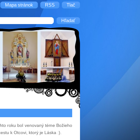
Mapa stránok
RSS
Tlač
Tohto roku bol venovaný téme Božieho
tu k Otcovi, ktorý je Láska :).