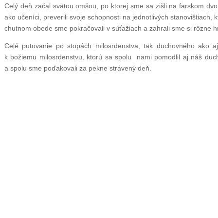
Celý deň začal svätou omšou, po ktorej sme sa zišli na farskom dv
ako učeníci, preverili svoje schopnosti na jednotlivých stanovištiach, k
chutnom obede sme pokračovali v súťažiach a zahrali sme si rôzne hr
Celé putovanie po stopách milosrdenstva, tak duchovného ako aj
k božiemu milosrdenstvu, ktorú sa spolu nami pomodlil aj náš du
a spolu sme poďakovali za pekne strávený deň.