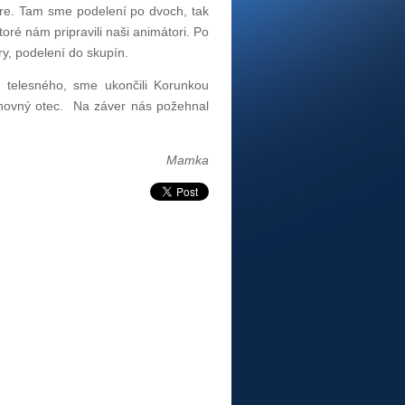
ore. Tam sme podelení po dvoch, tak
toré nám pripravili naši animátori. Po
y, podelení do skupín.
 telesného, sme ukončili Korunkou
chovný otec. Na záver nás požehnal
Mamka