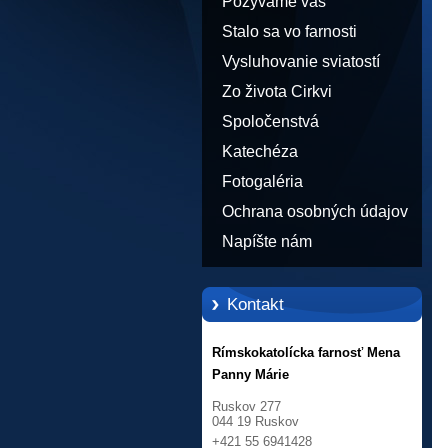
Pozývame vás
Stalo sa vo farnosti
Vysluhovanie sviatostí
Zo života Cirkvi
Spoločenstvá
Katechéza
Fotogaléria
Ochrana osobných údajov
Napíšte nám
Kontakt
Rímskokatolícka farnosť Mena
Panny Márie
Ruskov 277
044 19 Ruskov
+421 55 6941428