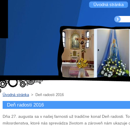
Úvodná stránka
Úvodná stránka
>
Deň radosti 2016
Deň radosti 2016
Dňa 27. augusta sa v našej farnosti už tradične konal Deň radosti. 
milosrdenstva, ktoré nás sprevádza životom a zároveň nám ukazuje ces