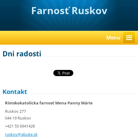
Farnosť Ruskov
Menu
Dni radosti
Kontakt
Rímskokatolícka farnosť Mena Panny Márie
Ruskov 277
044 19 Ruskov
+421 55 6941428
ruskov@a
buke.sk