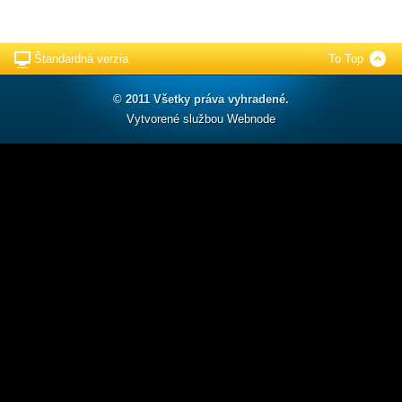
Štandardná verzia
To Top
© 2011 Všetky práva vyhradené.
Vytvorené službou
Webnode