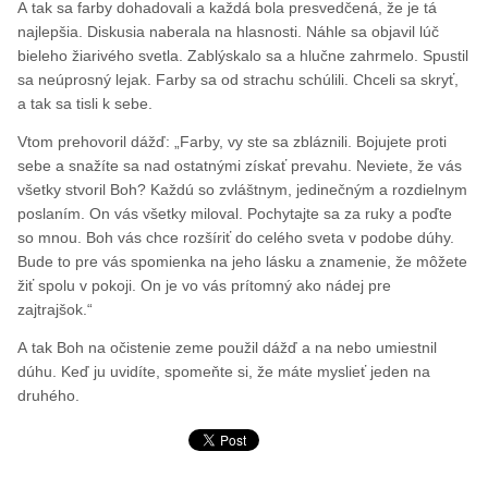
A tak sa farby dohadovali a každá bola presvedčená, že je tá
najlepšia. Diskusia naberala na hlasnosti. Náhle sa objavil lúč
bieleho žiarivého svetla. Zablýskalo sa a hlučne zahrmelo. Spustil
sa neúprosný lejak. Farby sa od strachu schúlili. Chceli sa skryť,
a tak sa tisli k sebe.
Vtom prehovoril dážď: „Farby, vy ste sa zbláznili. Bojujete proti
sebe a snažíte sa nad ostatnými získať prevahu. Neviete, že vás
všetky stvoril Boh? Každú so zvláštnym, jedinečným a rozdielnym
poslaním. On vás všetky miloval. Pochytajte sa za ruky a poďte
so mnou. Boh vás chce rozšíriť do celého sveta v podobe dúhy.
Bude to pre vás spomienka na jeho lásku a znamenie, že môžete
žiť spolu v pokoji. On je vo vás prítomný ako nádej pre
zajtrajšok.“
A tak Boh na očistenie zeme použil dážď a na nebo umiestnil
dúhu. Keď ju uvidíte, spomeňte si, že máte myslieť jeden na
druhého.