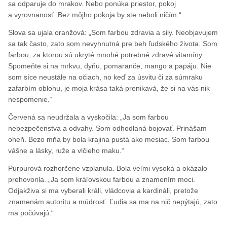
sa odparuje do mrakov. Nebo ponúka priestor, pokoj
a vyrovnanosť. Bez môjho pokoja by ste neboli ničím.“
Slova sa ujala oranžová: „Som farbou zdravia a sily. Neobjavujem
sa tak často, zato som nevyhnutná pre beh ľudského života. Som
farbou, za ktorou sú ukryté mnohé potrebné zdravé vitamíny.
Spomeňte si na mrkvu, dyňu, pomaranče, mango a papáju. Nie
som síce neustále na očiach, no keď za úsvitu či za súmraku
zafarbím oblohu, je moja krása taká prenikavá, že si na vás nik
nespomenie.“
Červená sa neudržala a vyskočila: „Ja som farbou
nebezpečenstva a odvahy. Som odhodlaná bojovať. Prinášam
oheň. Bezo mňa by bola krajina pustá ako mesiac. Som farbou
vášne a lásky, ruže a vlčieho maku.“
Purpurová rozhorčene vzplanula. Bola veľmi vysoká a okázalo
prehovorila. „Ja som kráľovskou farbou a znamením moci.
Odjakživa si ma vyberali králi, vládcovia a kardináli, pretože
znamenám autoritu a múdrosť. Ľudia sa ma na nič nepýtajú, zato
ma počúvajú.“