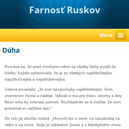
Farnosť Ruskov
Menu
Dúha
Povráva sa, že pred mnohými rokmi sa všetky farby pustili do
hádky. Každá vyhlasovala, že je zo všetkých najdôležitejšia,
najužitočnejšia a najobľúbenejšia.
Zelená povedala: „Ja som bezpochyby najdôležitejšia. Som
znamením života a nádeje. Vybrali si ma pre trávu, stromy a listy.
Bezo mňa by zvieratá zomreli. Rozhliadnite sa a uvidíte, že som
prítomná vo väčšine vecí.“
Do reči jej skočila modrá: „Hovoríš len o zemi, no nezabúdaj na
nebo a na more. Voda je základom života a z blankytného mora