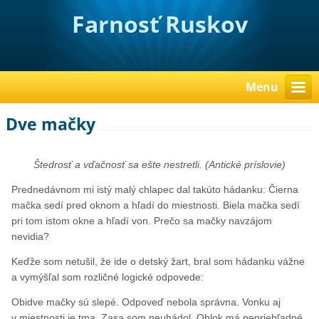
Farnosť Ruskov
Menu
Dve mačky
Štedrosť a vďačnosť sa ešte nestretli. (Antické príslovie)
Prednedávnom mi istý malý chlapec dal takúto hádanku: Čierna
mačka sedí pred oknom a hľadí do miestnosti. Biela mačka sedí
pri tom istom okne a hľadí von. Prečo sa mačky navzájom
nevidia?
Keďže som netušil, že ide o detský žart, bral som hádanku vážne
a vymýšľal som rozličné logické odpovede:
Obidve mačky sú slepé. Odpoveď nebola správna. Vonku aj
v miestnosti je tma. Zasa som neuhádol. Oblok má nepriehľadné