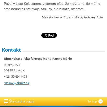
Pavol v Liste Kolosanom, v ktorom píše, že nič z toho, čo máme,
sme nedostali pre svoje zásluhy, ale z Božej štedrosti.
Max Kašparů: O radostiach ľudskej duše
Kontakt
Rímskokatolícka farnosť Mena Panny Márie
Ruskov 277
044 19 Ruskov
+421 55 6941428
ruskov@a
buke.sk
Štandardná verzia
To Top