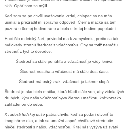
sklá. Opäť som sa mýlil.
Keď som sa po chvíli uvažovania vzdal, chlapec sa na mňa
usmial a prezradil mi správnu odpoveď: Čierna mačka sa tam
pozerá o ôsmej hodine ráno a biela o tretej hodine popoludní.
Hoci išlo o detský žart, priviedol ma k zamysleniu, prečo sa tak
málokedy stretnú štedrosť s vďačnosťou. Ony sa totiž nemôžu
stretnúť z týchto dôvodov:
Štedrosť sa stále ponáhľa a vďaačnosť je vždy lenivá.
Štedrosť nestíha a vďačnosť má stále dosť času.
Štedrosť má ostrý zrak, vďačnosť je takmer slepá.
Štedrosť je ako biela mačka, ktorá hľadí stále von, aby videla tých
druhých, kým naša vďačnosť býva čiernou mačkou, krátkozrako
zahľadenou do seba.
K radosti ľudskej duše
patria chvíle, keď sa podarí otvoriť to
imaginárne oko, a tak sa umožní aspoň chvíľkové stretnutie
niečej štedrosti s našou vďačnosťou. K tej nás vyzýva už svätý