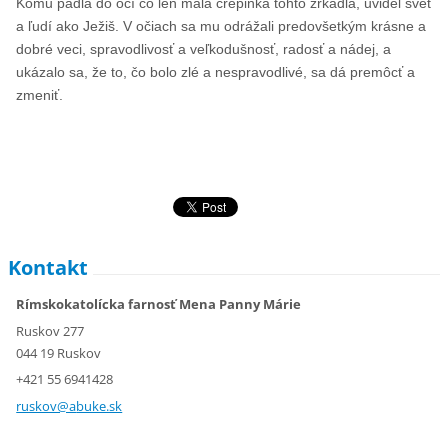
Komu padla do očí čo len malá črepinka tohto zrkadla, uvidel svet
a ľudí ako Ježiš. V očiach sa mu odrážali predovšetkým krásne a
dobré veci, spravod­livosť a veľkodušnosť, radosť a nádej, a
ukázalo sa, že to, čo bolo zlé a nespravodlivé, sa dá premôcť a
zme­niť.
Kontakt
Rímskokatolícka farnosť Mena Panny Márie
Ruskov 277
044 19 Ruskov
+421 55 6941428
ruskov@a
buke.sk