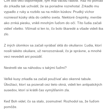
Čím boli veci odpornejšie, tým mal väčšiu radosť. Raz ho pohľad
do zrkadla tak uchvá­til, že sa poriadne rozrehotal. Zrkadlo mu
vypadlo z ruky a rozbilo sa na milión kúskov. Prudký víchor
rozniesol kús­ky skla do celého sveta. Niektoré črepinky, menšie
ako zrnká piesku, vnikli mno­hým ľuďom do očí. Títo ľudia začali
vidieť všetko. Všímali si len to, čo bolo škaredé a všade videli iba
zlo.
Z iných úlomkov sa začali vyrábať sklá do oku­liarov. Ľudia, ktorí
nosili takéto okuliare, už nerozo­znávali, čo je správne, a mnohé
veci nevedeli ani posúdiť.
Nestretli ste sa náhodou s takými ľuďmi?
Veľké kusy zrkadla sa začali používať ako oken­né tabule.
Úbožiaci, ktorí sa pozerali cez tieto okná, videli len antipatických
susedov, ktorí si krátili čas vymýšľaním zla.
Keď Boh videl, čo sa stalo, zosmutnel. Rozhodol sa, že ľuďom
pomôže.