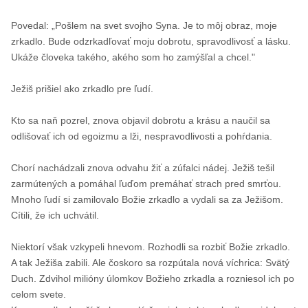
Povedal: „Pošlem na svet svojho Syna. Je to môj obraz, moje
zrkadlo. Bude odzrkadľovať moju dobro­tu, spravodlivosť a lásku.
Ukáže človeka takého, akého som ho zamýšľal a chcel."
Ježiš prišiel ako zrkadlo pre ľudí.
Kto sa naň pozrel, znova objavil dobrotu a krásu a naučil sa
odlišovať ich od egoizmu a lži, nespra­vodlivosti a pohŕdania.
Chorí nachádzali znova odvahu žiť a zúfalci nádej. Ježiš tešil
zarmútených a pomáhal ľuďom pre­máhať strach pred smrťou.
Mnoho ľudí si zamilovalo Božie zrkadlo a vydali sa za Ježišom.
Cítili, že ich uchvátil.
Niektorí však vzkypeli hnevom. Rozhodli sa roz­biť Božie zrkadlo.
A tak Ježiša zabili. Ale čoskoro sa rozpútala nová víchrica: Svätý
Duch. Zdvihol milióny úlomkov Božieho zrkadla a rozniesol ich po
celom svete.