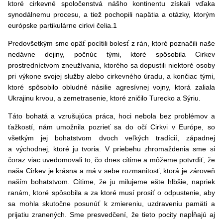
ktoré cirkevné spoločenstvá nášho kontinentu získali vďaka
synodálnemu procesu, a tiež pochopili napätia a otázky, ktorým
európske partikulárne cirkvi čelia.1
Predovšetkým sme opäť pocítili bolesť z rán, ktoré poznačili naše
nedávne dejiny, počnúc tými, ktoré spôsobila Cirkev
prostredníctvom zneužívania, ktorého sa dopustili niektoré osoby
pri výkone svojej služby alebo cirkevného úradu, a končiac tými,
ktoré spôsobilo obludné násilie agresívnej vojny, ktorá zaliala
Ukrajinu krvou, a zemetrasenie, ktoré zničilo Turecko a Sýriu.
Táto bohatá a vzrušujúca práca, hoci nebola bez problémov a
ťažkostí, nám umožnila pozrieť sa do očí Cirkvi v Európe, so
všetkým jej bohatstvom dvoch veľkých tradícií, západnej
a východnej, ktoré ju tvoria. V priebehu zhromaždenia sme si
čoraz viac uvedomovali to, čo dnes cítime a môžeme potvrdiť, že
naša Cirkev je krásna a má v sebe rozmanitosť, ktorá je zároveň
naším bohatstvom. Cítime, že ju milujeme ešte hlbšie, napriek
ranám, ktoré spôsobila a za ktoré musí prosiť o odpustenie, aby
sa mohla skutočne posunúť k zmiereniu, uzdraveniu pamäti a
prijatiu zranených. Sme presvedčení, že tieto pocity napĺňajú aj