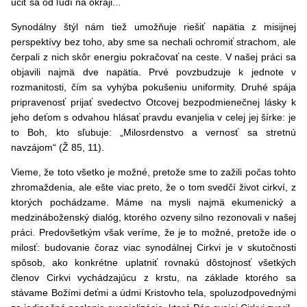
učiť sa od ľudí na okraji...
Synodálny štýl nám tiež umožňuje riešiť napätia z misijnej
perspektívy bez toho, aby sme sa nechali ochromiť strachom, ale
čerpali z nich skôr energiu pokračovať na ceste. V našej práci sa
objavili najmä dve napätia. Prvé povzbudzuje k jednote v
rozmanitosti, čím sa vyhýba pokušeniu uniformity. Druhé spája
pripravenosť prijať svedectvo Otcovej bezpodmienečnej lásky k
jeho deťom s odvahou hlásať pravdu evanjelia v celej jej šírke: je
to Boh, kto sľubuje: „Milosrdenstvo a vernosť sa stretnú
navzájom“ (Ž 85, 11).
Vieme, že toto všetko je možné, pretože sme to zažili počas tohto
zhromaždenia, ale ešte viac preto, že o tom svedčí život cirkví, z
ktorých pochádzame. Máme na mysli najmä ekumenický a
medzináboženský dialóg, ktorého ozveny silno rezonovali v našej
práci. Predovšetkým však veríme, že je to možné, pretože ide o
milosť: budovanie čoraz viac synodálnej Cirkvi je v skutočnosti
spôsob, ako konkrétne uplatniť rovnakú dôstojnosť všetkých
členov Cirkvi vychádzajúcu z krstu, na základe ktorého sa
stávame Božími deťmi a údmi Kristovho tela, spoluzodpovednými