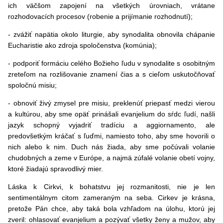
ich väčšom zapojení na všetkých úrovniach, vrátane
rozhodovacích procesov (robenie a prijímanie rozhodnutí);
- zvážiť napätia okolo liturgie, aby synodalita obnovila chápanie
Eucharistie ako zdroja spoločenstva (komúnia);
- podporiť formáciu celého Božieho ľudu v synodalite s osobitným
zreteľom na rozlišovanie znamení čias a s cieľom uskutočňovať
spoločnú misiu;
- obnoviť živý zmysel pre misiu, preklenúť priepasť medzi vierou
a kultúrou, aby sme opäť prinášali evanjelium do sŕdc ľudí, našli
jazyk schopný vyjadriť tradíciu a aggiornamento, ale
predovšetkým kráčať s ľuďmi, namiesto toho, aby sme hovorili o
nich alebo k nim. Duch nás žiada, aby sme počúvali volanie
chudobných a zeme v Európe, a najmä zúfalé volanie obetí vojny,
ktoré žiadajú spravodlivý mier.
Láska k Cirkvi, k bohatstvu jej rozmanitosti, nie je len
sentimentálnym citom zameraným na seba. Cirkev je krásna,
pretože Pán chce, aby taká bola vzhľadom na úlohu, ktorú jej
zveril: ohlasovať evanjelium a pozývať všetky ženy a mužov, aby