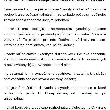
za jedinečné poslanie evanjelizácie, ktoré Pán svojej Cirkvi zveril.
Sme presvedčení, že pokračovanie Synody 2021-2024 nás môže
podporiť a sprevádzať najmä tým, že sa bude počas synodálneho
zhromaždenia zaoberať určitými prioritami:
- prehĺbiť prax, teológiu a hermeneutiku synodality: musíme
znovu objaviť niečo, čo je starobylé, čo patrí k povahe Cirkvi a je
vždy nové. To je úloha pre nás. Robíme prvé kroky na ceste,
ktorá sa pred nami otvára, keď po nej ideme;
- zaoberať sa otázkou všetkých služobníkov Cirkvi ako horizontu,
v ktorom sa dá uvažovať o charizmách a službách (zasvätených
a nezasvätených) a o vzťahoch medzi nimi;
- preskúmať formy synodálneho uplatňovania autority, t. j. služby
sprevádzania spoločenstva a ochrany jednoty;
- objasniť kritériá rozlišovania v synodálnom procese a ktoré
rozhodnutia patria ku ktorej úrovni, od miestnej až po
univerzálnu;
- prijať konkrétne a odvážne rozhodnutia o úlohe žien v Cirkvi a o