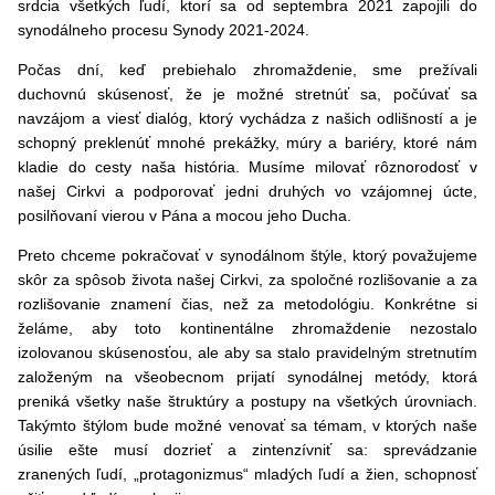
srdcia všetkých ľudí, ktorí sa od septembra 2021 zapojili do
synodálneho procesu Synody 2021-2024.
Počas dní, keď prebiehalo zhromaždenie, sme prežívali
duchovnú skúsenosť, že je možné stretnúť sa, počúvať sa
navzájom a viesť dialóg, ktorý vychádza z našich odlišností a je
schopný preklenúť mnohé prekážky, múry a bariéry, ktoré nám
kladie do cesty naša história. Musíme milovať rôznorodosť v
našej Cirkvi a podporovať jedni druhých vo vzájomnej úcte,
posilňovaní vierou v Pána a mocou jeho Ducha.
Preto chceme pokračovať v synodálnom štýle, ktorý považujeme
skôr za spôsob života našej Cirkvi, za spoločné rozlišovanie a za
rozlišovanie znamení čias, než za metodológiu. Konkrétne si
želáme, aby toto kontinentálne zhromaždenie nezostalo
izolovanou skúsenosťou, ale aby sa stalo pravidelným stretnutím
založeným na všeobecnom prijatí synodálnej metódy, ktorá
preniká všetky naše štruktúry a postupy na všetkých úrovniach.
Takýmto štýlom bude možné venovať sa témam, v ktorých naše
úsilie ešte musí dozrieť a zintenzívniť sa: sprevádzanie
zranených ľudí, „protagonizmus“ mladých ľudí a žien, schopnosť