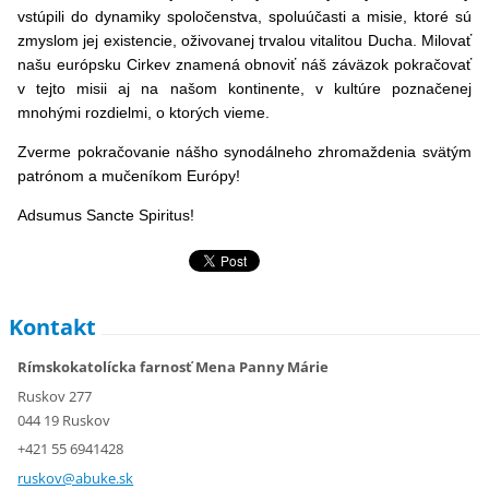
vstúpili do dynamiky spoločenstva, spoluúčasti a misie, ktoré sú
zmyslom jej existencie, oživovanej trvalou vitalitou Ducha. Milovať
našu európsku Cirkev znamená obnoviť náš záväzok pokračovať
v tejto misii aj na našom kontinente, v kultúre poznačenej
mnohými rozdielmi, o ktorých vieme.
Zverme pokračovanie nášho synodálneho zhromaždenia svätým
patrónom a mučeníkom Európy!
Adsumus Sancte Spiritus!
Kontakt
Rímskokatolícka farnosť Mena Panny Márie
Ruskov 277
044 19 Ruskov
+421 55 6941428
ruskov@a
buke.sk