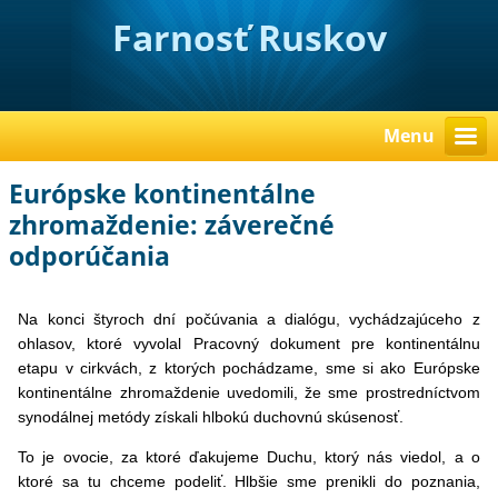
Farnosť Ruskov
Menu
Európske kontinentálne
zhromaždenie: záverečné
odporúčania
Na konci štyroch dní počúvania a dialógu, vychádzajúceho z
ohlasov, ktoré vyvolal Pracovný dokument pre kontinentálnu
etapu v cirkvách, z ktorých pochádzame, sme si ako Európske
kontinentálne zhromaždenie uvedomili, že sme prostredníctvom
synodálnej metódy získali hlbokú duchovnú skúsenosť.
To je ovocie, za ktoré ďakujeme Duchu, ktorý nás viedol, a o
ktoré sa tu chceme podeliť. Hlbšie sme prenikli do poznania,