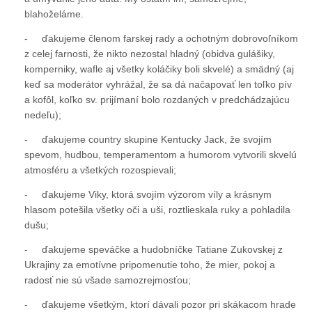
blahoželáme.
- ďakujeme členom farskej rady a ochotným dobrovoľníkom
z celej farnosti, že nikto nezostal hladný (obidva gulášiky,
komperniky, wafle aj všetky koláčiky boli skvelé) a smädný (aj
keď sa moderátor vyhrážal, že sa dá načapovať len toľko pív
a kofôl, koľko sv. prijímaní bolo rozdaných v predchádzajúcu
nedeľu);
- ďakujeme country skupine Kentucky Jack, že svojím
spevom, hudbou, temperamentom a humorom vytvorili skvelú
atmosféru a všetkých rozospievali;
- ďakujeme Viky, ktorá svojím výzorom víly a krásnym
hlasom potešila všetky oči a uši, roztlieskala ruky a pohladila
dušu;
- ďakujeme speváčke a hudobníčke Tatiane Zukovskej z
Ukrajiny za emotívne pripomenutie toho, že mier, pokoj a
radosť nie sú všade samozrejmosťou;
- ďakujeme všetkým, ktorí dávali pozor pri skákacom hrade