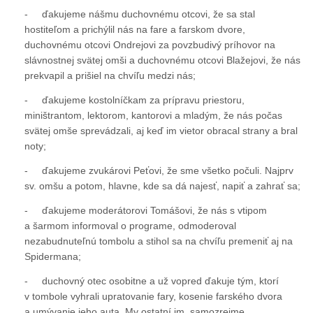
- ďakujeme nášmu duchovnému otcovi, že sa stal
hostiteľom a prichýlil nás na fare a farskom dvore,
duchovnému otcovi Ondrejovi za povzbudivý príhovor na
slávnostnej svätej omši a duchovnému otcovi Blažejovi, že nás
prekvapil a prišiel na chvíľu medzi nás;
- ďakujeme kostolníčkam za prípravu priestoru,
miništrantom, lektorom, kantorovi a mladým, že nás počas
svätej omše sprevádzali, aj keď im vietor obracal strany a bral
noty;
- ďakujeme zvukárovi Peťovi, že sme všetko počuli. Najprv
sv. omšu a potom, hlavne, kde sa dá najesť, napiť a zahrať sa;
- ďakujeme moderátorovi Tomášovi, že nás s vtipom
a šarmom informoval o programe, odmoderoval
nezabudnuteľnú tombolu a stihol sa na chvíľu premeniť aj na
Spidermana;
- duchovný otec osobitne a už vopred ďakuje tým, ktorí
v tombole vyhrali upratovanie fary, kosenie farského dvora
a umývanie jeho auta. My ostatní im, samozrejme,