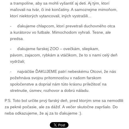
a trampolíne, aby sa mohli vyšantiť aj deti. Aj tým, ktorí
maľovali na tvár, či iné končatiny. A samozrejme mimoňom,
ktorí niektorých vytancovali, iných vystrašili...
- ďakujeme chlapcom, ktorí prevetrali duchovného otca
a kurátorov vo futbale. Mimochodom vyhrali. Tesne, ale
predsa.
- ďakujeme farskej ZOO – ovečkám, sliepkam,
pávom, zajacom, rybkám a vtáčikom, že to s nami celý deň
vydržali;
- najväčšie ĎAKUJEME patrí nebeskému Otcovi, že nás
požehnáva svojou prítomnosťou v našom farskom
spoločenstve a doprial nám túto krásnu príležitosť na
stretnutie, úsmev, rozhovor a dobrú náladu.
P.S. Toto bol určite prvý farský deň, pred ktorým sme sa nemodlili
za pekné počasie, ale za dážď. A večer skutočne zapršalo. Do
neba odkazujeme, že aj za to ďakujeme :).