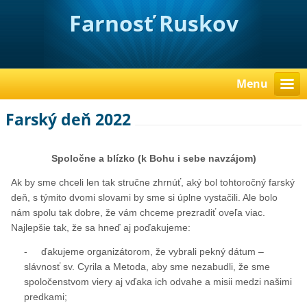
Farnosť Ruskov
Menu
Farský deň 2022
Spoločne a blízko (k Bohu i sebe navzájom)
Ak by sme chceli len tak stručne zhrnúť, aký bol tohtoročný farský
deň, s týmito dvomi slovami by sme si úplne vystačili. Ale bolo
nám spolu tak dobre, že vám chceme prezradiť oveľa viac.
Najlepšie tak, že sa hneď aj poďakujeme:
- ďakujeme organizátorom, že vybrali pekný dátum –
slávnosť sv. Cyrila a Metoda, aby sme nezabudli, že sme
spoločenstvom viery aj vďaka ich odvahe a misii medzi našimi
predkami;