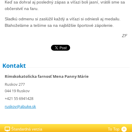
Keď sa dohral aj posledný zápas a víťazi boli jasní, vrátili sme sa
občerstviť na faru.
Sladkú odmenu si zaslúžil každý a víťazi si odniesli aj medailu.
Blahoželáme a tešíme sa na najbližšie športové zápolenie.
ZF
Kontakt
Rímskokatolícka farnosť Mena Panny Márie
Ruskov 277
044 19 Ruskov
+421 55 6941428
ruskov@a
buke.sk
Štandardná verzia
To Top