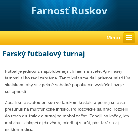
Farnosť Ruskov
Menu
Farský futbalový turnaj
Futbal je jednou z najobľúbenejších hier na svete. Aj v našej
farnosti si ho radi zahráme. Tento krát sme dali priestor mladším
školákom, aby si v pekné sobotné popoludnie vyskúšali svoje
schopnosti.
Začali sme svätou omšou vo farskom kostole a po nej sme sa
presunuli na multifunkčné ihrisko. Po rozcvičke sa hráči rozdelili
do troch družstiev a turnaj sa mohol začať. Zapojil sa každý, kto
mal chuť: chlapci aj dievčatá, mladí aj starší, pán farár a aj
niektorí rodičia.