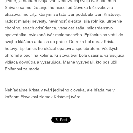
„Pane, ja hľadám tvoju tvár. Neodvracaj svoju tvár odo mňa.“
Snívalo sa mu, že anjel ho niesol od človeka k človekovi a
ukazoval mu črty, ktorými sa táto tvár podobala tvári Kristovej:
radosť mladej nevesty, nevinnosť dieťaťa, sila roľníka, utrpenie
chorého, strach odsúdenca, veselosť šaša, milosrdenstvo
spovedníka, oviazaná tvár malomocného. Epifanius sa vrátil do
svojho kláštora a dal sa do práce. Do roka bol obraz Krista
hotový. Epifanius ho ukázal opátovi a spolubratom. Všetkých
ohromil a padli na kolená. Kristova tvár bola úžasná, vzrušujúca,
vidiaca dovnútra a vyžarujúca. Márne vyzvedali, kto poslúžil
Epifanovi za model.
Nehľadajme Krista v tvári jediného človeka, ale hľadajme v
každom človekovi zlomok Kristovej tváre.