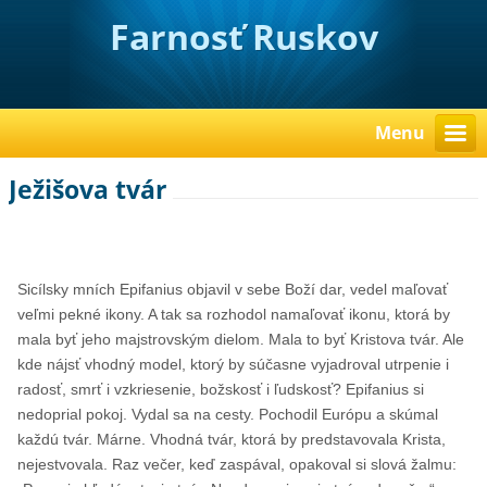
Farnosť Ruskov
Menu
Ježišova tvár
Sicílsky mních Epifanius objavil v sebe Boží dar, vedel maľovať
veľmi pekné ikony. A tak sa rozhodol namaľovať ikonu, ktorá by
mala byť jeho majstrovským dielom. Mala to byť Kristova tvár. Ale
kde nájsť vhodný model, ktorý by súčasne vyjadroval utrpenie i
radosť, smrť i vzkriesenie, božskosť i ľudskosť? Epifanius si
nedoprial pokoj. Vydal sa na cesty. Pochodil Európu a skúmal
každú tvár. Márne. Vhodná tvár, ktorá by predstavovala Krista,
nejestvovala. Raz večer, keď zaspával, opakoval si slová žalmu: