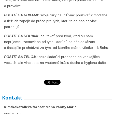
slov, aby sme hovorili najmä vtedy, keď je to potrebné, dobré
a pravdivé.
POSTIŤ SA RUKAMI:
svoje ruky naučiť viac používať k modlitbe
a tiež ich zapojiť do práce pre tých, ktorí to od nás najviac
potrebujú.
POSTIŤ SA NOHAMI:
neutekať pred tými, ktorí sú nám
nepríjemní, zastaviť sa pri tých, ktorí sú na nás odkázaní
a častejšie prichádzať za tým, od ktorého máme všetko – k Bohu.
POSTIŤ SA TELOM:
nezakladať si prehnane na vonkajších
veciach, ale viac dbať na vnútornú krásu ducha a hygienu duše.
Kontakt
Rímskokatolícka farnosť Mena Panny Márie
Ruskov 277