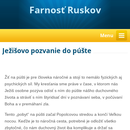
Farnosť Ruskov
Menu
Ježišovo pozvanie do púšte
Žiť na púšti je pre človeka náročné a stojí to nemálo fyzických aj
psychických síl. My kresťania sme práve v čase, v ktorom nás
Ježiš osobne pozýva odísť s ním do púšte nášho duchovného
života a stráviť s ním štyridsať dní v poznávaní seba, v počúvaní
Boha a v premáhaní zla.
Tento „pobyt“ na púšti začal Popolcovou stredou a končí Veľkou
nocou. Keďže je to náročná cesta, potrebné je odložiť všetko
zbytočné, čo nám duchovný život iba komplikuje a držať sa