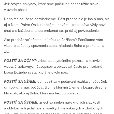
Ježišových pokynov, ktoré sme počuli pri bohoslužbe slova
v úvode pôstu.
Nebojme sa, že to nezvládneme. Pôst predsa nie je iba o nás, ale
aj o Ňom. Práve On ku každému novému kroku dáva vždy novú
chuť a s každou snahou prekonať sa, pridá aj povzbudenie.
Ako prechádzať pôstnou púšťou za Ježišom? Ponúkame vám
viaceré spôsoby spoznania seba, hľadania Boha a prekonania
zla:
POSTIŤ SA OČAMI:
zriecť sa zbytočného pozerania televízie,
videa, či zábavných časopisov a objavovať často prehliadanú
krásu Božieho sveta, ktorý je okolo nás.
POSTIŤ SA UŠAMI:
obmedziť sa v počúvaní rozhlasu, cédečiek
či mobilu, a viac počúvať tých, s ktorými žijeme v bezprostrednej
blízkosti, ako aj Boha, ktorý má tiež čo povedať.
POSTIŤ SA ÚSTAMI:
zriecť sa nielen navyknutých sladkostí
a obľúbených jedál, ale aj všetkých neláskavých a zbytočných