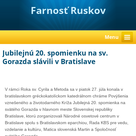
Farnosť Ruskov
Menu
Jubilejnú 20. spomienku na sv.
Gorazda slávili v Bratislave
V rámci Roka sv. Cyrila a Metoda sa v piatok 27. júla konala v
bratislavskom gréckokatolíckom katedrálnom chráme Povýšenia
vznešeného a životodarného Kríža Jubilejná 20. spomienka na
svätého Gorazda v hlavnom meste Slovenskej republiky
Bratislave, ktorú zorganizovali Národné osvetové centrum v
Bratislave spolu s Bratislavskom eparchiou, Rada KBS pre vedu,
vzdelanie a kultúru, Matica slovenská Martin a Spoločnosť