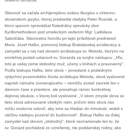
svätého Gorazda.
Slávnosť sa začala archijerejskou svätou liturgiou v cirkevno-
slovanskom jazyku, ktorej predsedal vladyka Peter Rusnák, a
ktorú spevom sprevádzal Katedrálny spevácky zbor
Kyrillomethodeon pod umeleckým vedením Mgr. Ladislava
Sabolčáka. Slávnostnú homíliu pri tejto príležitosti predniesol
Mons. Jozef Haľko, pomocný biskup Bratislavskej arcidiecézy a
zamyslel sa v nej nad slovami arcibiskupa sv. Metoda, ktorými na
smrteľnej posteli ustanovil sv. Gorazda za svojho nástupcu: „Hľa,
toto je vašej zeme slobodný muž, učený v knihách a pravoverný“.
Podľa biskupa Haľka, tieto slová – povedané s poslednými
výdychmi pozemského života arcibikupa Metoda, slová vyslovené
napriek námahe zomierajúceho – nemôžu zostať zavreté len v
dávnom čase a priestore, ale presahujú rámec konkrétnej
dejinnej situácie, v ktorej boli vyslovené. „V istom zmysle slova sú
tieto slová adresované všetkým nám, pričom tieto slová nás
môžu vnútorne osloviť, aby sme sa hľadiac do minulosti, vedeli s
väčšou nádejou pozerať do budúcnosti“. Biskup Haľko sa ďalej
zamyslel nad slovom „slobodný“, ktoré neznamenalo len to, že
sv. Gorazd pochádzal zo vznešenej, nie poddanskej rodiny, ako