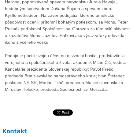
Hallona, popretkávané spevom barytonistu Juraja Havaja,
hudobným sprievodom Dušana Šujana a spevom zboru
Kyrillomethodeon. Na záver podujatia, ktorého umeleckú
pôsobivosť ocenili prítomní bohatým potleskom, sa Mons. Peter
Rusnák poďakoval Spoločnosti sv. Gorazda za túto milú slávnosť
a kazateľovi Mons. Jozefovi Haľkovi ako výraz vďaky odovzdal
ikonu z včelieho vosku.
Podujatie poctili svojou účasťou aj vzácni hostia, predstavitelia
verejného a spoločenského života: akademik Milan Čič, vedúci
Kancelárie prezidenta Slovenskej republiky; Pavol Frešo,
predseda Bratislavského samosprávneho kraja; Ivan Štefanec
poslanec NR SR; Marián Tkáč, predseda Matice slovenskej a
Miroslav Holečko, predseda Spoločnosti sv. Gorazda.
Kontakt