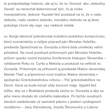
to predpokladajú historici, ale aj to, že sv. Gorazd, ako „slobodný
človek“ sa nenechal determinovať tým, čo je nízke,
manipulatívne, dobové. Kazateľ tiež poukázal na to, že o našu
slobodu, našu osobnú slobodu, mentálnu slobodu sa aj dnes
pokúšajú rôzne sily napr. cez niektoré médiá.
sv. liturgii slávnosť pokračovala hudobno-poetickou kompozíciou,
ktorú scenáristicky a režijne pripravil pán Miroslav Holečko,
predseda Spoločnosti sv. Gorazda a ktorá bola umelecky veľmi
pôsobivá. Na úvod pozdravil prítomných pán Miroslav Holečko,
pričom vysoko ocenil iniciatívu Konferencie biskupov Slovenska –
vyhlásenie Roku sv. Cyrila a Metoda a poukázal na veľkosť sv.
Gorazda. Prítomným sa prihovoril aj predseda Matice slovenskej
Marián Tkáč a pripomenul novú tradíciu Matice slovenskej v
spolupráci Gréckokatolíckou cirkvou – Púť gréckokatolíkov na
Devín, ktorá sa bude konať vždy koncom mája. Vyjadril tiež
túžbu, aby sa v Bratislave postavila socha sv. Gorazda a aby sa
jeho meno dostalo do civilného kalendára. Po týchto úvodných
slovách nasledovalo už samotné pásmo v podaní vynikajúcich
recitátorov – Jany Hanúskovej, Jozefa Šimonoviča a Ľubora