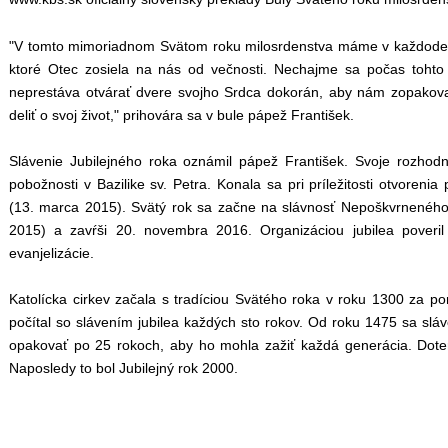
"V tomto mimoriadnom Svätom roku milosrdenstva máme v každoden
ktoré Otec zosiela na nás od večnosti. Nechajme sa počas tohto
neprestáva otvárať dvere svojho Srdca dokorán, aby nám zopakov
deliť o svoj život," prihovára sa v bule pápež František.
Slávenie Jubilejného roka oznámil pápež František. Svoje rozhodnu
pobožnosti v Bazilike sv. Petra. Konala sa pri príležitosti otvorenia
(13. marca 2015). Svätý rok sa začne na slávnosť Nepoškvrnenéh
2015) a zavŕši 20. novembra 2016. Organizáciou jubilea pover
evanjelizácie.
Katolícka cirkev začala s tradíciou Svätého roka v roku 1300 za pont
počítal so slávením jubilea každých sto rokov. Od roku 1475 sa slá
opakovať po 25 rokoch, aby ho mohla zažiť každá generácia. Doter
Naposledy to bol Jubilejný rok 2000.