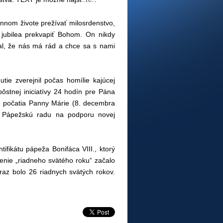
::TU::
nom živote prežívať milosrdenstvo,
 jubilea prekvapiť Bohom. On nikdy
al, že nás má rád a chce sa s nami
tie zverejnil počas homílie kajúcej
 pôstnej iniciatívy 24 hodín pre Pána
o počatia Panny Márie (8. decembra
il Pápežskú radu na podporu novej
ifikátu pápeža Bonifáca VIII., ktorý
venie „riadneho svätého roku“ začalo
az bolo 26 riadnych svätých rokov.