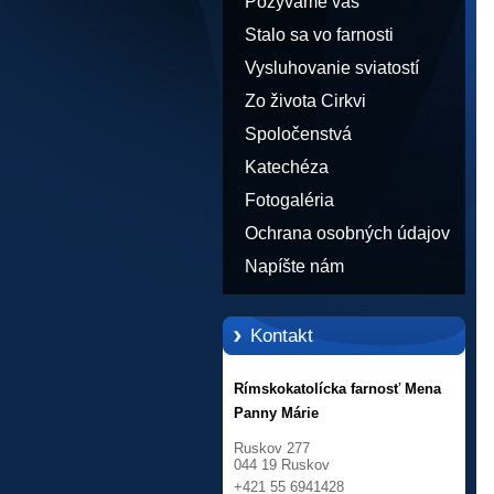
Pozývame vás
Stalo sa vo farnosti
Vysluhovanie sviatostí
Zo života Cirkvi
Spoločenstvá
Katechéza
Fotogaléria
Ochrana osobných údajov
Napíšte nám
Kontakt
Rímskokatolícka farnosť Mena
Panny Márie
Ruskov 277
044 19 Ruskov
+421 55 6941428