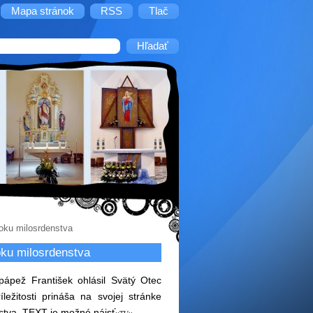
Mapa stránok
RSS
Tlač
roku milosrdenstva
oku milosrdenstva
 pápež František ohlásil Svätý Otec
ležitosti prináša na svojej stránke
nstva. TEXT je možné nájsť
.