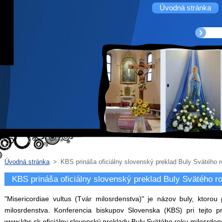
Úvodná stránka
Úvodná stránka
>
KBS prináša oficiálny slovenský preklad Buly Svätého 
KBS prináša oficiálny slovenský preklad Buly Svätého r
"Misericordiae vultus (Tvár milosrdenstva)" je názov buly, ktorou
milosrdenstva. Konferencia biskupov Slovenska (KBS) pri tejto prí
www.kbs.sk oficiálny slovenský preklady Buly Svätého roku milosrde