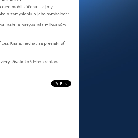
otca mohli zúčastniť aj my.
oka a zamysleniu o jeho symboloch:
renému nebu a nazýva nás milovaným
 cez Krista, nechať sa presiaknuť
 viery, života každého kresťana.