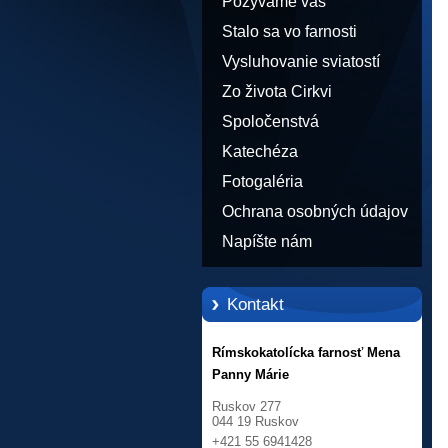
Pozývame vás
Stalo sa vo farnosti
Vysluhovanie sviatostí
Zo života Cirkvi
Spoločenstvá
Katechéza
Fotogaléria
Ochrana osobných údajov
Napíšte nám
Kontakt
Rímskokatolícka farnosť Mena
Panny Márie
Ruskov 277
044 19 Ruskov
+421 55 6941428