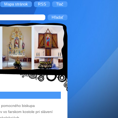
Mapa stránok
RSS
Tlač
ec pomocného biskupa
vo farskom kostole pri slávení
rekolekciách.