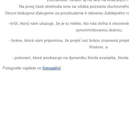
Na prvej časti stretnutia sme sa vďaka pozvaniu duchovného 
Otcovi biskupovi ďakujeme za povzbudenie k sláveniu Jubilejného r
- kríži, ktorý nám ukazuje, že je tu niekto, kto nás dvíha k otvo
synom/milovanou dcérou,
- bráne, ktorá nám pripomína, že prejsť cez bránu znamená prejsť
Kristom, a
- putovaní, ktoré poukazuje na dynamiku života evanjelia, života
Fotografie nájdete vo
fotogalérii
.