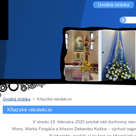
Úvodná stránka
Úvodná stránka
>
Kňazské rekolekcie
Kňazské rekolekcie
V stredu 19. februára 2025 privítal náš duchovný ot
Mons. Marka Forgáča a kňazov Dekanátu Košice – východ najprv 
Eucharistie, neskôr aj na fare na kňazských 