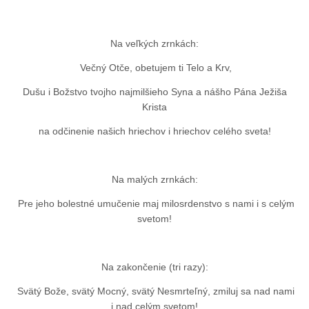
Na veľkých zrnkách:
Večný Otče, obetujem ti Telo a Krv,
Dušu i Božstvo tvojho najmilšieho Syna a nášho Pána Ježiša
Krista
na odčinenie našich hriechov i hriechov celého sveta!
Na malých zrnkách:
Pre jeho bolestné umučenie maj milosrdenstvo s nami i s celým
svetom!
Na zakončenie (tri razy):
Svätý Bože, svätý Mocný, svätý Nesmrteľný, zmiluj sa nad nami
i nad celým svetom!