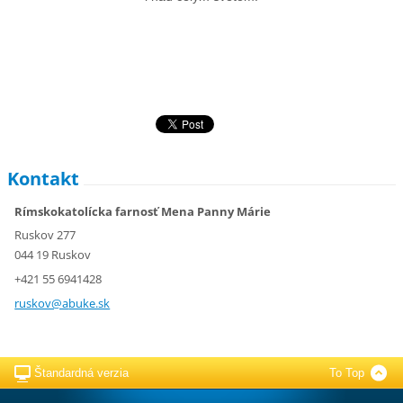
Kontakt
Rímskokatolícka farnosť Mena Panny Márie
Ruskov 277
044 19 Ruskov
+421 55 6941428
ruskov@a
buke.sk
Štandardná verzia
To Top