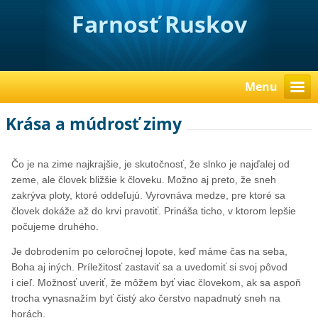
Farnosť Ruskov
Menu
Krása a múdrosť zimy
Čo je na zime najkrajšie, je skutočnosť, že slnko je najďalej od
zeme, ale človek bližšie k človeku. Možno aj preto, že sneh
zakrýva ploty, ktoré oddeľujú. Vyrovnáva medze, pre ktoré sa
človek dokáže až do krvi pravotiť. Prináša ticho, v ktorom lepšie
počujeme druhého.
Je dobrodením po celoročnej lopote, keď máme čas na seba,
Boha aj iných. Príležitosť zastaviť sa a uvedomiť si svoj pôvod
i cieľ. Možnosť uveriť, že môžem byť viac človekom, ak sa aspoň
trocha vynasnažím byť čistý ako čerstvo napadnutý sneh na
horách.