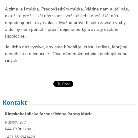
A zima je i múdra. Predovšetkým múdra. Vládne nám a učí nás,
ako žiť a prežiť. Učí nás viac si vážiť chlieb i oheň. Učí nás
nepoddajnosti a vytrvalosti. Možno práve hlboko zaviate vrchy
a doliny nám pomohli prežiť dejinné búrky a zvraty osobne
i spoločne.
Jej ticho nás vyzýva, aby sme hľadali jej krásu i odkaz, ktorý sa
nenatíska a nevnucuje. Dáva nám možnosť viac pochopiť seba
i iných.
Kontakt
Rímskokatolícka farnosť Mena Panny Márie
Ruskov 277
044 19 Ruskov
+421 55 6941428