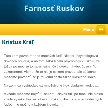
Farnosť Ruskov
Menu
Kristus Kráľ
Táto zem pozná mnoho mocných ľudí. Niektorí psychológovia
dokonca hovoria, a na tom založili celú psychologickú školu, že
túžba po moci je to najsilnejšie, čo človekom hýbe, čo je v ňom
zakorenené. Vieme, že to nie je celkom pravda, ale súčasne
môžeme povedať, že je to veľmi častá túžba ľudského srdca.
Na zemi sa vystriedalo už množstvo kráľov, vladárov, vodcov...
A všade môžeme nájsť tú istú črtu: človek túži po moci. Ale nielen
v tejto vysokej hre sa odráža ľudská túžba. Je aj v jednoduchých
ľuďoch, je možno v každom človeku.