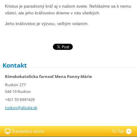
Kristus je paradoxný kráľ aj v našom svete. Nehlásime sa k nemu
všetci, ale jeho kráľovstvo drieme v nás všetkých.
Jeho kráľovstvo je výzvou, veľkým volaním.
Kontakt
Rímskokatolícka farnosť Mena Panny Márie
Ruskov 277
044 19 Ruskov
+421 55 6941428
ruskov@a
buke.sk
Štandardná verzia
To Top