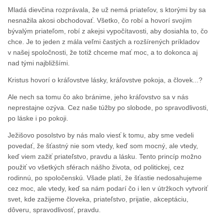
Mladá dievčina rozprávala, že už nemá priateľov, s ktorými by sa
nesnažila akosi obchodovať. Všetko, čo robí a hovorí svojím
bývalým priateľom, robí z akejsi vypočítavosti, aby dosiahla to, čo
chce. Je to jeden z mála veľmi častých a rozšírených príkladov
v našej spoločnosti, že totiž chceme mať moc, a to dokonca aj
nad tými najbližšími.
Kristus hovorí o kráľovstve lásky, kráľovstve pokoja, a človek...?
Ale nech sa tomu čo ako bránime, jeho kráľovstvo sa v nás
neprestajne ozýva. Cez naše túžby po slobode, po spravodlivosti,
po láske i po pokoji.
Ježišovo posolstvo by nás malo viesť k tomu, aby sme vedeli
povedať, že šťastný nie som vtedy, keď som mocný, ale vtedy,
keď viem zažiť priateľstvo, pravdu a lásku. Tento princíp možno
použiť vo všetkých sférach nášho života, od politickej, cez
rodinnú, po spoločenskú. Všade platí, že šťastie nedosahujeme
cez moc, ale vtedy, keď sa nám podarí čo i len v útržkoch vytvoriť
svet, kde zažijeme človeka, priateľstvo, prijatie, akceptáciu,
dôveru, spravodlivosť, pravdu.