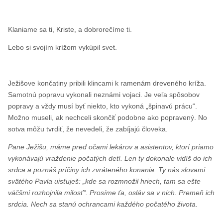
Klaniame sa ti, Kriste, a dobrorečíme ti.
Lebo si svojím krížom vykúpil svet.
Ježišove končatiny pribili klincami k ramenám dreveného kríža.
Samotnú popravu vykonali neznámi vojaci. Je veľa spôsobov
popravy a vždy musí byť niekto, kto vykoná „špinavú prácu“.
Možno museli, ak nechceli skončiť podobne ako popravený. No
sotva môžu tvrdiť, že nevedeli, že zabíjajú človeka.
Pane Ježišu, máme pred očami lekárov a asistentov, ktorí priamo
vykonávajú vraždenie počatých detí. Len ty dokonale vidíš do ich
srdca a poznáš príčiny ich zvráteného konania. Ty nás slovami
svätého Pavla uisťuješ: „kde sa rozmnožil hriech, tam sa ešte
väčšmi rozhojnila milosť“. Prosíme ťa, osláv sa v nich. Premeň ich
srdcia. Nech sa stanú ochrancami každého počatého života.