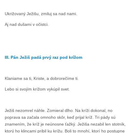
Ukrižovaný Ježišu, zmiluj sa nad nami.
Aj nad dušami v očistci.
III. Pán Ježiš padá prvý raz pod krížom
Klaniame sa ti, Kriste, a dobrorečíme ti.
Lebo si svojím krížom vykúpil svet.
Ježiš nezomrel náhle. Zomieral dlho. Na kríži dokonal, no
poprava sa začala omnoho skôr, keď prijal kríž. Tri pády sú
znamením, že kríž je neúnosne ťažký. Ježiša nezabil len stotník,
ktorý ho klincami pribil ku krížu. Boli to mnohí, ktorí ho postupne