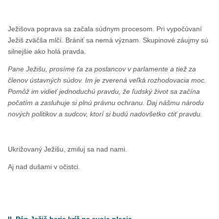
Ježišova poprava sa začala súdnym procesom. Pri vypočúvaní
Ježiš zväčša mlčí. Brániť sa nemá význam. Skupinové záujmy sú
silnejšie ako holá pravda.
Pane Ježišu, prosíme ťa za poslancov v parlamente a tiež za
členov ústavných súdov. Im je zverená veľká rozhodovacia moc.
Pomôž im vidieť jednoduchú pravdu, že ľudský život sa začína
počatím a zasluhuje si plnú právnu ochranu. Daj nášmu národu
nových politikov a sudcov, ktorí si budú nadovšetko ctiť pravdu.
Ukrižovaný Ježišu, zmiluj sa nad nami.
Aj nad dušami v očistci.