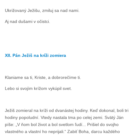
Ukrižovaný Ježišu, zmiluj sa nad nami.
Aj nad dušami v očistci.
XII. Pán Ježiš na kríži zomiera
Klaniame sa ti, Kriste, a dobrorečíme ti.
Lebo si svojím krížom vykúpil svet.
Ježiš zomieral na kríži od dvanástej hodiny. Keď dokonal, boli tri
hodiny popoludní. Vtedy nastala tma po celej zemi. Svätý Ján
píše: „V ňom bol život a bol svetlom ľudí... Prišiel do svojho
vlastného a vlastní ho neprijali.“ Zabiť Boha, darcu každého