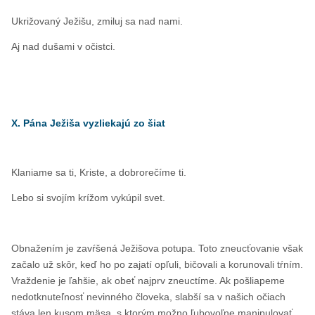
Ukrižovaný Ježišu, zmiluj sa nad nami.
Aj nad dušami v očistci.
X. Pána Ježiša vyzliekajú zo šiat
Klaniame sa ti, Kriste, a dobrorečíme ti.
Lebo si svojím krížom vykúpil svet.
Obnažením je zavŕšená Ježišova potupa. Toto zneucťovanie však
začalo už skôr, keď ho po zajatí opľuli, bičovali a korunovali tŕním.
Vraždenie je ľahšie, ak obeť najprv zneuctíme. Ak pošliapeme
nedotknuteľnosť nevinného človeka, slabší sa v našich očiach
stáva len kusom mäsa, s ktorým možno ľubovoľne manipulovať.