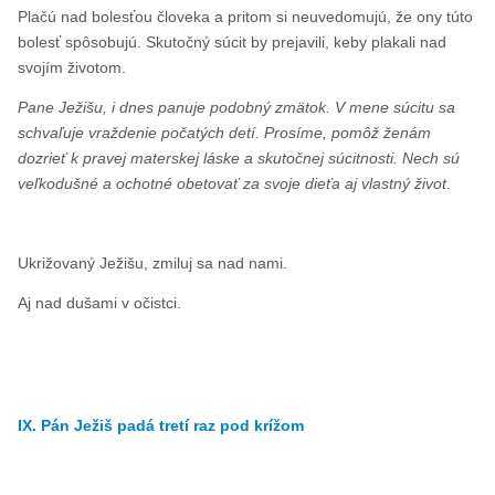
Plačú nad bolesťou človeka a pritom si neuvedomujú, že ony túto
bolesť spôsobujú. Skutočný súcit by prejavili, keby plakali nad
svojím životom.
Pane Ježišu, i dnes panuje podobný zmätok. V mene súcitu sa
schvaľuje vraždenie počatých detí. Prosíme, pomôž ženám
dozrieť k pravej materskej láske a skutočnej súcitnosti. Nech sú
veľkodušné a ochotné obetovať za svoje dieťa aj vlastný život.
Ukrižovaný Ježišu, zmiluj sa nad nami.
Aj nad dušami v očistci.
IX. Pán Ježiš padá tretí raz pod krížom