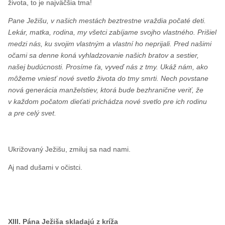
života, to je najväčšia tma!
Pane Ježišu, v našich mestách beztrestne vraždia počaté deti.
Lekár, matka, rodina, my všetci zabíjame svojho vlastného. Prišiel
medzi nás, ku svojim vlastným a vlastní ho neprijali. Pred našimi
očami sa denne koná vyhladzovanie našich bratov a sestier,
našej budúcnosti. Prosíme ťa, vyveď nás z tmy. Ukáž nám, ako
môžeme vniesť nové svetlo života do tmy smrti. Nech povstane
nová generácia manželstiev, ktorá bude bezhranične veriť, že
v každom počatom dieťati prichádza nové svetlo pre ich rodinu
a pre celý svet.
Ukrižovaný Ježišu, zmiluj sa nad nami.
Aj nad dušami v očistci.
XIII. Pána Ježiša skladajú z kríža