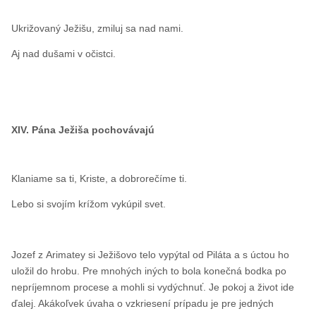
Ukrižovaný Ježišu, zmiluj sa nad nami.
Aj nad dušami v očistci.
XIV. Pána Ježiša pochovávajú
Klaniame sa ti, Kriste, a dobrorečíme ti.
Lebo si svojím krížom vykúpil svet.
Jozef z Arimatey si Ježišovo telo vypýtal od Piláta a s úctou ho
uložil do hrobu. Pre mnohých iných to bola konečná bodka po
nepríjemnom procese a mohli si vydýchnuť. Je pokoj a život ide
ďalej. Akákoľvek úvaha o vzkriesení prípadu je pre jedných