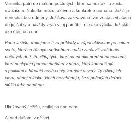
Veronika patrí do malého počtu tých, ktorí sa nezľakli a zostali
s Ježišom. Nakoľko môže, aktívne a konkrétne pomáha. Ježiš je
nenechal bez odmeny. Ježišova zakrvavená tvár zostala vtlačená
do jej šatky a navždy vrytá v jej pamäti – nie ako výčitka, lež skôr
ako útecha a dar.
Pane Ježišu, ďakujeme ti za príklady a zápal aktivistov po celom
svete, ktorí sa rôznym spôsobom snažia zastaviť vraždenie
počatých detí. Posilňuj tých, ktorí sa modlia pred nemocnicami,
ktorí poskytujú pomoc matkám v núdzi, ktorí komunikujú
s politikmi a hľadajú nové cesty verejnej osvety. Ty oživuj ich
vieru, nádej a lásku. Nech nezabúdajú, že v počatých deťoch
slúžia tebe samému.
Ukrižovaný Ježišu, zmiluj sa nad nami.
Aj nad dušami v očistci.