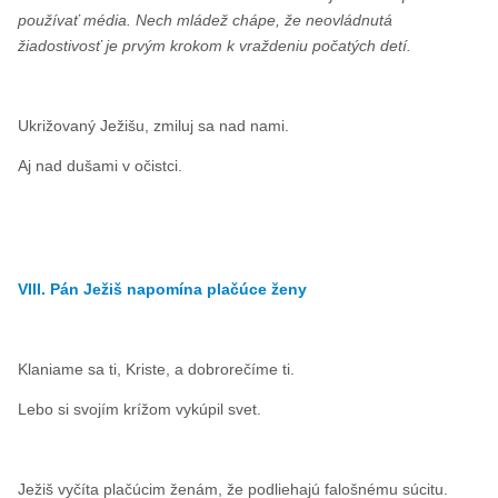
používať média. Nech mládež chápe, že neovládnutá
žiadostivosť je prvým krokom k vraždeniu počatých detí.
Ukrižovaný Ježišu, zmiluj sa nad nami.
Aj nad dušami v očistci.
VIII. Pán Ježiš napomína plačúce ženy
Klaniame sa ti, Kriste, a dobrorečíme ti.
Lebo si svojím krížom vykúpil svet.
Ježiš vyčíta plačúcim ženám, že podliehajú falošnému súcitu.