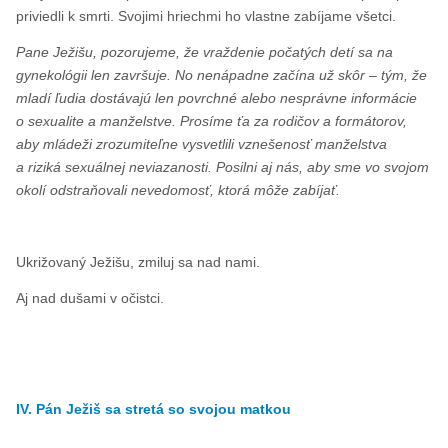
priviedli k smrti. Svojimi hriechmi ho vlastne zabíjame všetci.
Pane Ježišu, pozorujeme, že vraždenie počatých detí sa na
gynekológii len završuje. No nenápadne začína už skôr – tým, že
mladí ľudia dostávajú len povrchné alebo nesprávne informácie
o sexualite a manželstve. Prosíme ťa za rodičov a formátorov,
aby mládeži zrozumiteľne vysvetlili vznešenosť manželstva
a riziká sexuálnej neviazanosti. Posilni aj nás, aby sme vo svojom
okolí odstraňovali nevedomosť, ktorá môže zabíjať.
Ukrižovaný Ježišu, zmiluj sa nad nami.
Aj nad dušami v očistci.
IV. Pán Ježiš sa stretá so svojou matkou