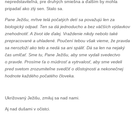
nepredstaviteľná, pre druhých smiešna a ďalším by mohla
pripadať ako zlý sen. Stalo sa.
Pane Ježišu, mŕtve telá počatých detí sa považujú len za
biologický odpad. Ten sa dá jednoducho a bez väčších výdavkov
znehodnotiť. A život ide ďalej. Vraždenie nikdy nebolo také
prepracované a uhladené. Poučení tebou však vieme, že pravda
sa nerozloží ako telo a nedá sa ani spáliť. Dá sa len na nejaký
čas umlčať. Sme tu, Pane Ježišu, aby sme vydali svedectvo
o pravde. Prosíme ťa o múdrosť a vytrvalosť, aby sme vedeli
pred svetom zrozumiteľne svedčiť o dôstojnosti a nekonečnej
hodnote každého počatého človeka.
Ukrižovaný Ježišu, zmiluj sa nad nami.
Aj nad dušami v očistci.