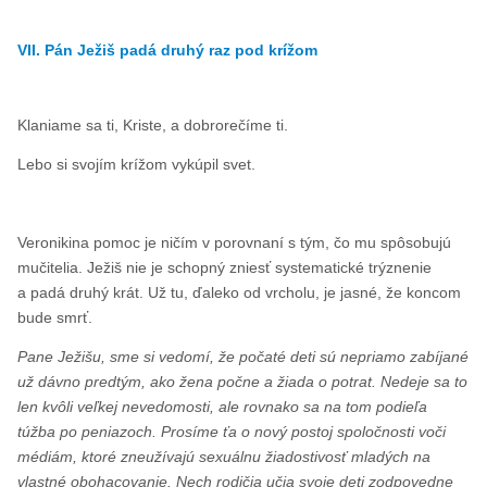
VII. Pán Ježiš padá druhý raz pod krížom
Klaniame sa ti, Kriste, a dobrorečíme ti.
Lebo si svojím krížom vykúpil svet.
Veronikina pomoc je ničím v porovnaní s tým, čo mu spôsobujú
mučitelia. Ježiš nie je schopný zniesť systematické trýznenie
a padá druhý krát. Už tu, ďaleko od vrcholu, je jasné, že koncom
bude smrť.
Pane Ježišu, sme si vedomí, že počaté deti sú nepriamo zabíjané
už dávno predtým, ako žena počne a žiada o potrat. Nedeje sa to
len kvôli veľkej nevedomosti, ale rovnako sa na tom podieľa
túžba po peniazoch. Prosíme ťa o nový postoj spoločnosti voči
médiám, ktoré zneužívajú sexuálnu žiadostivosť mladých na
vlastné obohacovanie. Nech rodičia učia svoje deti zodpovedne