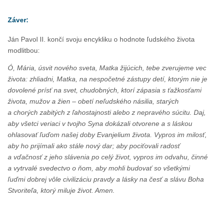
Záver:
Ján Pavol II. končí svoju encykliku o hodnote ľudského života
modlitbou:
Ó, Mária, úsvit nového sveta, Matka žijúcich, tebe zverujeme vec
života: zhliadni, Matka, na nespočetné zástupy detí, ktorým nie je
dovolené prísť na svet, chudobných, ktorí zápasia s ťažkosťami
života, mužov a žien – obetí neľudského násilia, starých
a chorých zabitých z ľahostajnosti alebo z nepravého súcitu. Daj,
aby všetci veriaci v tvojho Syna dokázali otvorene a s láskou
ohlasovať ľuďom našej doby Evanjelium života. Vypros im milosť,
aby ho prijímali ako stále nový dar; aby pociťovali radosť
a vďačnosť z jeho slávenia po celý život, vypros im odvahu, činné
a vytrvalé svedectvo o ňom, aby mohli budovať so všetkými
ľuďmi dobrej vôle civilizáciu pravdy a lásky na česť a slávu Boha
Stvoriteľa, ktorý miluje život. Amen.