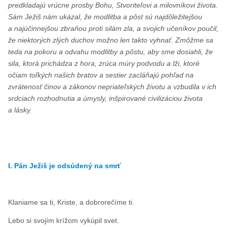
predkladajú vrúcne prosby Bohu, Stvoriteľovi a milovníkovi života.
Sám Ježiš nám ukázal, že modlitba a pôst sú najdôležitejšou
a najúčinnejšou zbraňou proti silám zla, a svojich učeníkov poučil,
že niektorých zlých duchov možno len takto vyhnať. Zmôžme sa
teda na pokoru a odvahu modlitby a pôstu, aby sme dosiahli, že
sila, ktorá prichádza z hora, zrúca múry podvodu a lži, ktoré
očiam toľkých našich bratov a sestier zacláňajú pohľad na
zvrátenosť činov a zákonov nepriateľských životu a vzbudila v ich
srdciach rozhodnutia a úmysly, inšpirované civilizáciou života
a lásky.
I. Pán Ježiš je odsúdený na smrť
Klaniame sa ti, Kriste, a dobrorečíme ti.
Lebo si svojím krížom vykúpil svet.