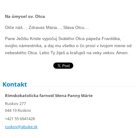
Na úmysel sv. Otca
Otče náš..., Zdravas Mária..., Sláva Otcu....
Pane Ježišu Kriste vypočuj Svätého Otca pápeža Františka,
svojho námestníka, a daj mu všetko o čo prosí v tvojom mene od
nebeského Otca. Lebo Ty žiješ a kraľuješ na veky vekov. Amen.
Kontakt
Rímskokatolícka farnosť Mena Panny Márie
Ruskov 277
044 19 Ruskov
+421 55 6941428
ruskov@a
buke.sk