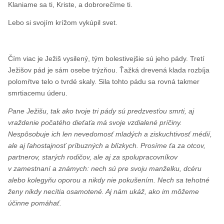
Klaniame sa ti, Kriste, a dobrorečíme ti.
Lebo si svojím krížom vykúpil svet.
Čím viac je Ježiš vysilený, tým bolestivejšie sú jeho pády. Tretí
Ježišov pád je sám osebe trýzňou. Ťažká drevená klada rozbíja
polomŕtve telo o tvrdé skaly. Sila tohto pádu sa rovná takmer
smrtiacemu úderu.
Pane Ježišu, tak ako tvoje tri pády sú predzvesťou smrti, aj
vraždenie počatého dieťaťa má svoje vzdialené príčiny.
Nespôsobuje ich len nevedomosť mladých a ziskuchtivosť médií,
ale aj ľahostajnosť príbuzných a blízkych. Prosíme ťa za otcov,
partnerov, starých rodičov, ale aj za spolupracovníkov
v zamestnaní a známych: nech sú pre svoju manželku, dcéru
alebo kolegyňu oporou a nikdy nie pokušením. Nech sa tehotné
ženy nikdy necítia osamotené. Aj nám ukáž, ako im môžeme
účinne pomáhať.