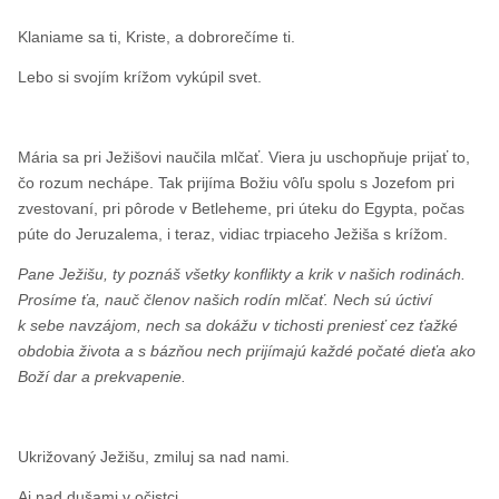
Klaniame sa ti, Kriste, a dobrorečíme ti.
Lebo si svojím krížom vykúpil svet.
Mária sa pri Ježišovi naučila mlčať. Viera ju uschopňuje prijať to,
čo rozum nechápe. Tak prijíma Božiu vôľu spolu s Jozefom pri
zvestovaní, pri pôrode v Betleheme, pri úteku do Egypta, počas
púte do Jeruzalema, i teraz, vidiac trpiaceho Ježiša s krížom.
Pane Ježišu, ty poznáš všetky konflikty a krik v našich rodinách.
Prosíme ťa, nauč členov našich rodín mlčať. Nech sú úctiví
k sebe navzájom, nech sa dokážu v tichosti preniesť cez ťažké
obdobia života a s bázňou nech prijímajú každé počaté dieťa ako
Boží dar a prekvapenie.
Ukrižovaný Ježišu, zmiluj sa nad nami.
Aj nad dušami v očistci.