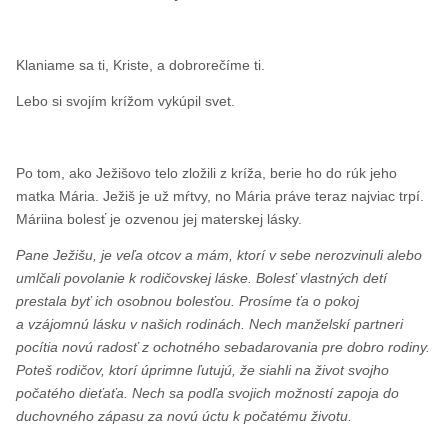
Klaniame sa ti, Kriste, a dobrorečíme ti.
Lebo si svojím krížom vykúpil svet.
Po tom, ako Ježišovo telo zložili z kríža, berie ho do rúk jeho
matka Mária. Ježiš je už mŕtvy, no Mária práve teraz najviac trpí.
Máriina bolesť je ozvenou jej materskej lásky.
Pane Ježišu, je veľa otcov a mám, ktorí v sebe nerozvinuli alebo
umlčali povolanie k rodičovskej láske. Bolesť vlastných detí
prestala byť ich osobnou bolesťou. Prosíme ťa o pokoj
a vzájomnú lásku v našich rodinách. Nech manželskí partneri
pocítia novú radosť z ochotného sebadarovania pre dobro rodiny.
Poteš rodičov, ktorí úprimne ľutujú, že siahli na život svojho
počatého dieťaťa. Nech sa podľa svojich možností zapoja do
duchovného zápasu za novú úctu k počatému životu.