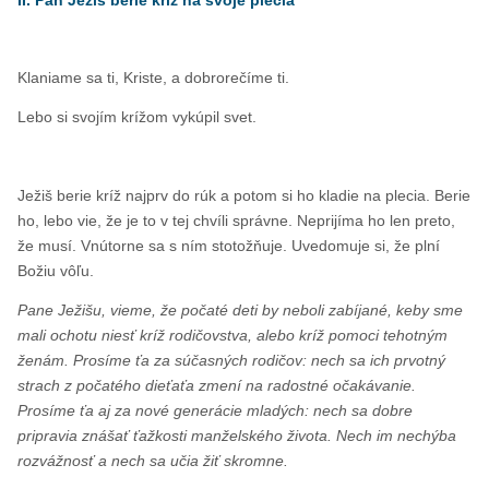
II. Pán Ježiš berie kríž na svoje plecia
Klaniame sa ti, Kriste, a dobrorečíme ti.
Lebo si svojím krížom vykúpil svet.
Ježiš berie kríž najprv do rúk a potom si ho kladie na plecia. Berie
ho, lebo vie, že je to v tej chvíli správne. Neprijíma ho len preto,
že musí. Vnútorne sa s ním stotožňuje. Uvedomuje si, že plní
Božiu vôľu.
Pane Ježišu, vieme, že počaté deti by neboli zabíjané, keby sme
mali ochotu niesť kríž rodičovstva, alebo kríž pomoci tehotným
ženám. Prosíme ťa za súčasných rodičov: nech sa ich prvotný
strach z počatého dieťaťa zmení na radostné očakávanie.
Prosíme ťa aj za nové generácie mladých: nech sa dobre
pripravia znášať ťažkosti manželského života. Nech im nechýba
rozvážnosť a nech sa učia žiť skromne.