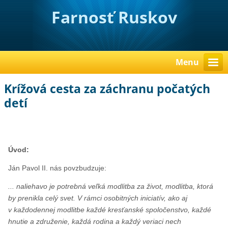
Farnosť Ruskov
Menu
Krížová cesta za záchranu počatých
detí
Úvod:
Ján Pavol II. nás povzbudzuje:
... naliehavo je potrebná veľká modlitba za život, modlitba, ktorá
by prenikla celý svet. V rámci osobitných iniciatív, ako aj
v každodennej modlitbe každé kresťanské spoločenstvo, každé
hnutie a združenie, každá rodina a každý veriaci nech