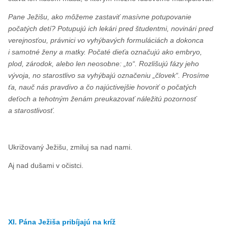
Pane Ježišu, ako môžeme zastaviť masívne potupovanie
počatých detí? Potupujú ich lekári pred študentmi, novinári pred
verejnosťou, právnici vo vyhýbavých formuláciách a dokonca
i samotné ženy a matky. Počaté dieťa označujú ako embryo,
plod, zárodok, alebo len neosobne: „to“. Rozlišujú fázy jeho
vývoja, no starostlivo sa vyhýbajú označeniu „človek“. Prosíme
ťa, nauč nás pravdivo a čo najúctivejšie hovoriť o počatých
deťoch a tehotným ženám preukazovať náležitú pozornosť
a starostlivosť.
Ukrižovaný Ježišu, zmiluj sa nad nami.
Aj nad dušami v očistci.
XI. Pána Ježiša pribíjajú na kríž