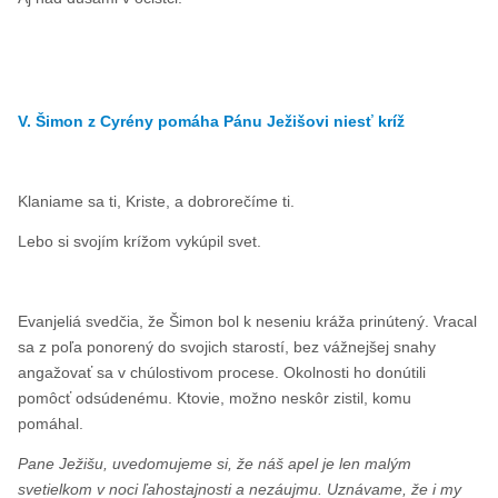
V. Šimon z Cyrény pomáha Pánu Ježišovi niesť kríž
Klaniame sa ti, Kriste, a dobrorečíme ti.
Lebo si svojím krížom vykúpil svet.
Evanjeliá svedčia, že Šimon bol k neseniu kráža prinútený. Vracal
sa z poľa ponorený do svojich starostí, bez vážnejšej snahy
angažovať sa v chúlostivom procese. Okolnosti ho donútili
pomôcť odsúdenému. Ktovie, možno neskôr zistil, komu
pomáhal.
Pane Ježišu, uvedomujeme si, že náš apel je len malým
svetielkom v noci ľahostajnosti a nezáujmu. Uznávame, že i my