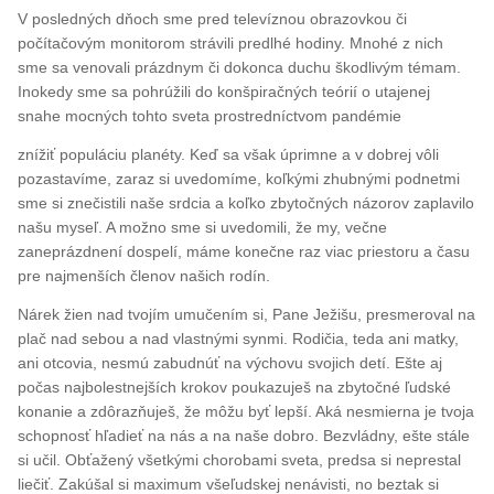
V posledných dňoch sme pred televíznou obrazovkou či
počítačovým monitorom strávili predlhé hodiny. Mnohé z nich
sme sa venovali prázdnym či dokonca duchu škodlivým témam.
Inokedy sme sa pohrúžili do konšpiračných teórií o utajenej
snahe mocných tohto sveta prostredníctvom pandémie
znížiť populáciu planéty. Keď sa však úprimne a v dobrej vôli
pozastavíme, zaraz si uvedomíme, koľkými zhubnými podnetmi
sme si znečistili naše srdcia a koľko zbytočných názorov zaplavilo
našu myseľ. A možno sme si uvedomili, že my, večne
zaneprázdnení dospelí, máme konečne raz viac priestoru a času
pre najmenších členov našich rodín.
Nárek žien nad tvojím umučením si, Pane Ježišu, presmeroval na
plač nad sebou a nad vlastnými synmi. Rodičia, teda ani matky,
ani otcovia, nesmú zabudnúť na výchovu svojich detí. Ešte aj
počas najbolestnejších krokov poukazuješ na zbytočné ľudské
konanie a zdôrazňuješ, že môžu byť lepší. Aká nesmierna je tvoja
schopnosť hľadieť na nás a na naše dobro. Bezvládny, ešte stále
si učil. Obťažený všetkými chorobami sveta, predsa si neprestal
liečiť. Zakúšal si maximum všeľudskej nenávisti, no beztak si