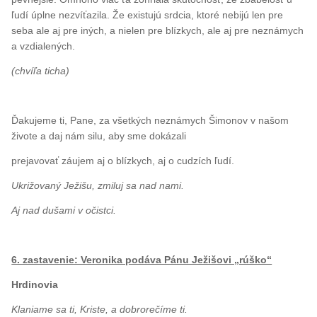
ľudí úplne nezvíťazila. Že existujú srdcia, ktoré nebijú len pre
seba ale aj pre iných, a nielen pre blízkych, ale aj pre neznámych
a vzdialených.
(chvíľa ticha)
Ďakujeme ti, Pane, za všetkých neznámych Šimonov v našom
živote a daj nám silu, aby sme dokázali
prejavovať záujem aj o blízkych, aj o cudzích ľudí.
Ukrižovaný Ježišu, zmiluj sa nad nami.
Aj nad dušami v očistci.
6. zastavenie: Veronika podáva Pánu Ježišovi „rúško“
Hrdinovia
Klaniame sa ti, Kriste, a dobrorečíme ti.