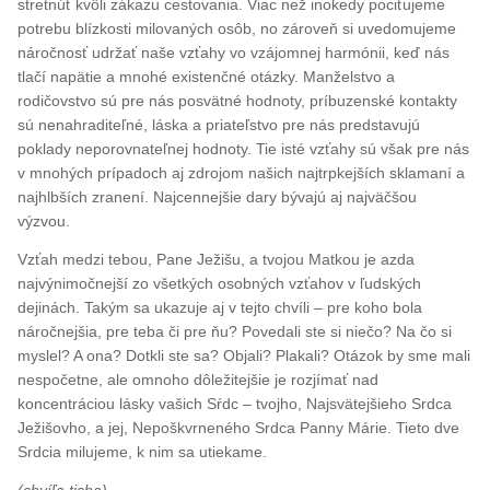
stretnúť kvôli zákazu cestovania. Viac než inokedy pociťujeme
potrebu blízkosti milovaných osôb, no zároveň si uvedomujeme
náročnosť udržať naše vzťahy vo vzájomnej harmónii, keď nás
tlačí napätie a mnohé existenčné otázky. Manželstvo a
rodičovstvo sú pre nás posvätné hodnoty, príbuzenské kontakty
sú nenahraditeľné, láska a priateľstvo pre nás predstavujú
poklady neporovnateľnej hodnoty. Tie isté vzťahy sú však pre nás
v mnohých prípadoch aj zdrojom našich najtrpkejších sklamaní a
najhlbších zranení. Najcennejšie dary bývajú aj najväčšou
výzvou.
Vzťah medzi tebou, Pane Ježišu, a tvojou Matkou je azda
najvýnimočnejší zo všetkých osobných vzťahov v ľudských
dejinách. Takým sa ukazuje aj v tejto chvíli – pre koho bola
náročnejšia, pre teba či pre ňu? Povedali ste si niečo? Na čo si
myslel? A ona? Dotkli ste sa? Objali? Plakali? Otázok by sme mali
nespočetne, ale omnoho dôležitejšie je rozjímať nad
koncentráciou lásky vašich Sŕdc – tvojho, Najsvätejšieho Srdca
Ježišovho, a jej, Nepoškvrneného Srdca Panny Márie. Tieto dve
Srdcia milujeme, k nim sa utiekame.
(chvíľa ticha)