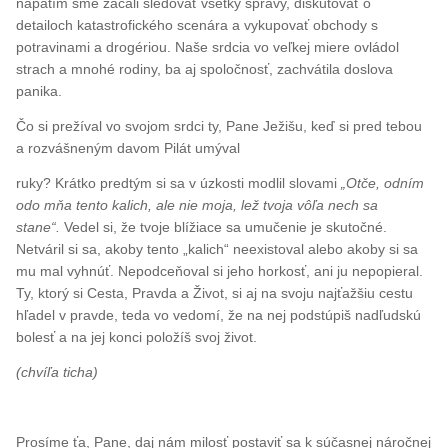
napätím sme začali sledovať všetky správy, diskutovať o
detailoch katastrofického scenára a vykupovať obchody s
potravinami a drogériou. Naše srdcia vo veľkej miere ovládol
strach a mnohé rodiny, ba aj spoločnosť, zachvátila doslova
panika.
Čo si prežíval vo svojom srdci ty, Pane Ježišu, keď si pred tebou
a rozvášneným davom Pilát umýval
ruky? Krátko predtým si sa v úzkosti modlil slovami
„Otče, odním
odo mňa tento kalich, ale nie moja, lež tvoja vôľa nech sa
stane“.
Vedel si, že tvoje blížiace sa umučenie je skutočné.
Netváril si sa, akoby tento „kalich“ neexistoval alebo akoby si sa
mu mal vyhnúť. Nepodceňoval si jeho horkosť, ani ju nepopieral.
Ty, ktorý si Cesta, Pravda a Život, si aj na svoju najťažšiu cestu
hľadel v pravde, teda vo vedomí, že na nej podstúpiš nadľudskú
bolesť a na jej konci položíš svoj život.
(chvíľa ticha)
Prosíme ťa, Pane, daj nám milosť postaviť sa k súčasnej náročnej