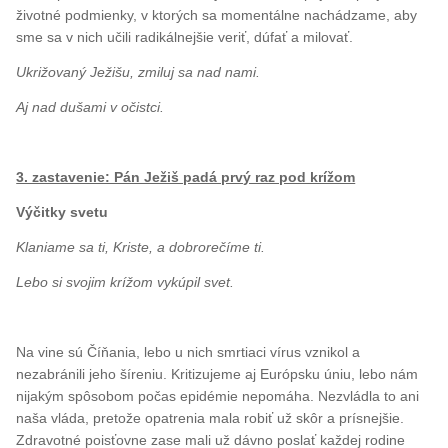
životné podmienky, v ktorých sa momentálne nachádzame, aby
sme sa v nich učili radikálnejšie veriť, dúfať a milovať.
Ukrižovaný Ježišu, zmiluj sa nad nami.
Aj nad dušami v očistci.
3. zastavenie: Pán Ježiš padá prvý raz pod krížom
Výčitky svetu
Klaniame sa ti, Kriste, a dobrorečíme ti.
Lebo si svojim krížom vykúpil svet.
Na vine sú Číňania, lebo u nich smrtiaci vírus vznikol a
nezabránili jeho šíreniu. Kritizujeme aj Európsku úniu, lebo nám
nijakým spôsobom počas epidémie nepomáha. Nezvládla to ani
naša vláda, pretože opatrenia mala robiť už skôr a prísnejšie.
Zdravotné poisťovne zase mali už dávno poslať každej rodine