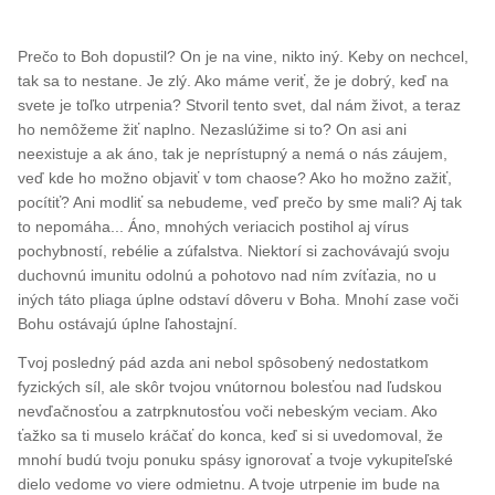
Prečo to Boh dopustil? On je na vine, nikto iný. Keby on nechcel,
tak sa to nestane. Je zlý. Ako máme veriť, že je dobrý, keď na
svete je toľko utrpenia? Stvoril tento svet, dal nám život, a teraz
ho nemôžeme žiť naplno. Nezaslúžime si to? On asi ani
neexistuje a ak áno, tak je neprístupný a nemá o nás záujem,
veď kde ho možno objaviť v tom chaose? Ako ho možno zažiť,
pocítiť? Ani modliť sa nebudeme, veď prečo by sme mali? Aj tak
to nepomáha... Áno, mnohých veriacich postihol aj vírus
pochybností, rebélie a zúfalstva. Niektorí si zachovávajú svoju
duchovnú imunitu odolnú a pohotovo nad ním zvíťazia, no u
iných táto pliaga úplne odstaví dôveru v Boha. Mnohí zase voči
Bohu ostávajú úplne ľahostajní.
Tvoj posledný pád azda ani nebol spôsobený nedostatkom
fyzických síl, ale skôr tvojou vnútornou bolesťou nad ľudskou
nevďačnosťou a zatrpknutosťou voči nebeským veciam. Ako
ťažko sa ti muselo kráčať do konca, keď si si uvedomoval, že
mnohí budú tvoju ponuku spásy ignorovať a tvoje vykupiteľské
dielo vedome vo viere odmietnu. A tvoje utrpenie im bude na