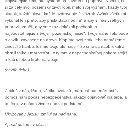
Najsvätejšie Telo, nachystané na záverečnú popravu. Všetko, čo
si za celý svoj pozemský život robil, malo svoj význam, každý tvoj
skutok, každé slovo, každé uzdravenie či zázrak. Avšak všetko si
vykonal len preto, aby prišla „táto hodina“ a aby si nás všetkých
pripravil, zaučil, aby sme raz dokázali pochopiť to
najpodstatnejšie z tvojej „pozemskej misie“. Tvoje nahé Telo bude
o chvíľu zavesené na drevo. Klopíme svoj zrak, lebo nemôžeme
zniesť tú hanbu, lež nie tvoju ale našu – že sme sa naobliekali a
obrnili toľkou márnosťou. A ty tam v nepochopiteľnej pokore stojíš
a kati s tebou kruto narábajú.
(chvíľa ticha)
Zobleč z nás, Pane, všetku svetskú „márnosť nad márnosť“ a
pomôž nám počas nebezpečenstva nákazy objavovať iba teba, a
to, čo je v našom živote naozaj podstatné.
Ukrižovaný Ježišu, zmiluj sa nad nami.
Aj nad dušami v očistci.