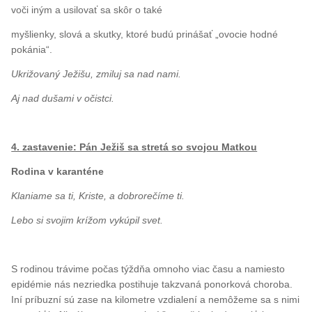
voči iným a usilovať sa skôr o také
myšlienky, slová a skutky, ktoré budú prinášať „ovocie hodné
pokánia“.
Ukrižovaný Ježišu, zmiluj sa nad nami.
Aj nad dušami v očistci.
4. zastavenie: Pán Ježiš sa stretá so svojou Matkou
Rodina v karanténe
Klaniame sa ti, Kriste, a dobrorečíme ti.
Lebo si svojim krížom vykúpil svet.
S rodinou trávime počas týždňa omnoho viac času a namiesto
epidémie nás nezriedka postihuje takzvaná ponorková choroba.
Iní príbuzní sú zase na kilometre vzdialení a nemôžeme sa s nimi