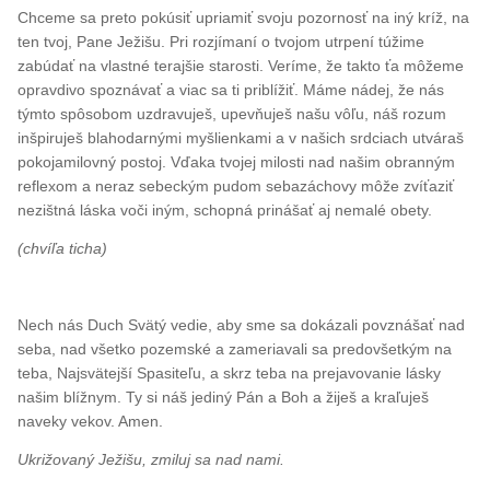
Chceme sa preto pokúsiť upriamiť svoju pozornosť na iný kríž, na
ten tvoj, Pane Ježišu. Pri rozjímaní o tvojom utrpení túžime
zabúdať na vlastné terajšie starosti. Veríme, že takto ťa môžeme
opravdivo spoznávať a viac sa ti priblížiť. Máme nádej, že nás
týmto spôsobom uzdravuješ, upevňuješ našu vôľu, náš rozum
inšpiruješ blahodarnými myšlienkami a v našich srdciach utváraš
pokojamilovný postoj. Vďaka tvojej milosti nad našim obranným
reflexom a neraz sebeckým pudom sebazáchovy môže zvíťaziť
nezištná láska voči iným, schopná prinášať aj nemalé obety.
(chvíľa ticha)
Nech nás Duch Svätý vedie, aby sme sa dokázali povznášať nad
seba, nad všetko pozemské a zameriavali sa predovšetkým na
teba, Najsvätejší Spasiteľu, a skrz teba na prejavovanie lásky
našim blížnym. Ty si náš jediný Pán a Boh a žiješ a kraľuješ
naveky vekov. Amen.
Ukrižovaný Ježišu, zmiluj sa nad nami.