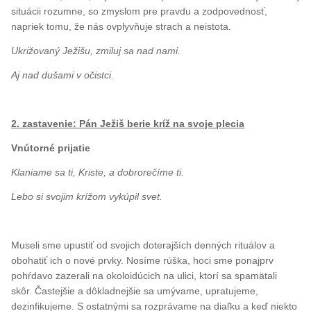
situácii rozumne, so zmyslom pre pravdu a zodpovednosť,
napriek tomu, že nás ovplyvňuje strach a neistota.
Ukrižovaný Ježišu, zmiluj sa nad nami.
Aj nad dušami v očistci.
2. zastavenie: Pán Ježiš berie kríž na svoje plecia
Vnútorné prijatie
Klaniame sa ti, Kriste, a dobrorečíme ti.
Lebo si svojim krížom vykúpil svet.
Museli sme upustiť od svojich doterajších denných rituálov a
obohatiť ich o nové prvky. Nosíme rúška, hoci sme ponajprv
pohŕdavo zazerali na okoloidúcich na ulici, ktorí sa spamätali
skôr. Častejšie a dôkladnejšie sa umývame, upratujeme,
dezinfikujeme. S ostatnými sa rozprávame na diaľku a keď niekto