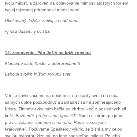
tvoju milosť, a zároveň na objavovanie mimosviatostných foriem
tvojej tajomnej prítomnosti medzi nami.
Ukrižovaný Ježišu, zmiluj sa nad nami.
Aj nad dušami v očistci.
12. zastavenie: Pán Ježiš na kríži zomiera
Klaniame sa ti, Kriste, a dobrorečíme ti.
Lebo si svojim krížom vykúpil svet.
V tejto chvíli chceme na epidémiu, na okolitý svet i na seba
samých úplne pozabudnúť a zahľadieť sa na zomierajúceho
Krista. Zimomriavky nám bežia po chrbte, keď z posledných síl
kričí
„Bože môj, prečo si ma opustil?“.
Spolu s lotrom po jeho
pravici voláme
„spomeň si na mňa, Pane, vo svojom
kráľovstve“.
Počúvame Spasiteľov výkrik, že žízni a my celou
svojou bytosťou žíznime po jeho spasiteľnej milosti. Po jeho