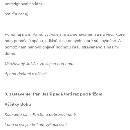
nerezignoval na lásku.
(chvíľa ticha)
Pomáhaj nám, Pane, vytrvalejším zameriavaním sa na veci, ktoré
nám prinášajú spásu, odkláňať sa od tých, ktoré sú zbytočné. A
pomôž nám nanovo objaviť hodnotu času stráveného s našimi
deťmi.
Ukrižovaný Ježišu, zmiluj sa nad nami.
Aj nad dušami v očistci.
9. zastavenie: Pán Ježiš padá tretí raz pod krížom
Výčitky Bohu
Klaniame sa ti, Kriste, a dobrorečíme ti.
Lebo si svojim krížom vykúpil svet.