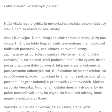
Lebo si svojim krížom vykúpil svet.
Naša vláda najprv vyhlásila mimoriadnu situáciu, potom núdzový
stav a nám sa miestami zdá, akoby
sme žili vo vojne. Nepoužívajú sa však zbrane a nebojujú za nás
vojaci. Hrdinovia tohto boja sú všetci zamestnanci nemocníc, od
riadiacich pracovníkov, cez lekárov, zdravotné sestry,
záchranárov až po šoférov sanitiek. Nemenej náročnú úlohu
zohrávajú aj farmaceuti, ktorí podávajú nadľudské výkony nielen
počas pracovnej doby vo svojich lekárňach, ale aj nekonečným
poskytovaním odborných rád, či už osobne alebo cez telefón. Vo
vypočítavaní rizikových povolaní by sme mohli pokračovať až po
poslednú, najprehliadanejšiu predavačku v potravinách. Možno
sa volala Veronika. Ani ona, ani ostatní dnešní hrdinovia, by do
práce nechodievali, keby im chýbal čo len kúsok odvahy, ktorú
prejavila svätica s „rúškom“.
Veronika je pre nás dôkazom, že sa k tebe, Pane Ježišu,