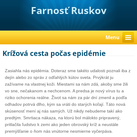
Farnosť Ruskov
Menu
Krížová cesta počas epidémie
Zasiahla nás epidémia. Doteraz sme takéto udalosti poznali iba z
dejín alebo zo správ z odľahlých kútov sveta. Prvýkrát ju
zažívame na vlastnej koži. Miestami sa nám zdá, akoby sme žili
vo sne, nečakanom a nechcenom. A predsa je nový vírus tu a
riziko ochorenia reálne. Život sa nám za pár dní zmenil a podľa
odhadov potrvá dlho, kým sa vráti do starých koľají. Táto nová
skúsenosť mení aj nás samých. Už nikdy nebudeme takí ako
predtým. Smrtiaca nákaza, na ktorú bol málokto pripravený,
pritlačila ľudstvo k zemi ako jeden obrovský kríž a neustále
premýšľanie o ňom nás vnútorne nesmierne vyčerpáva.