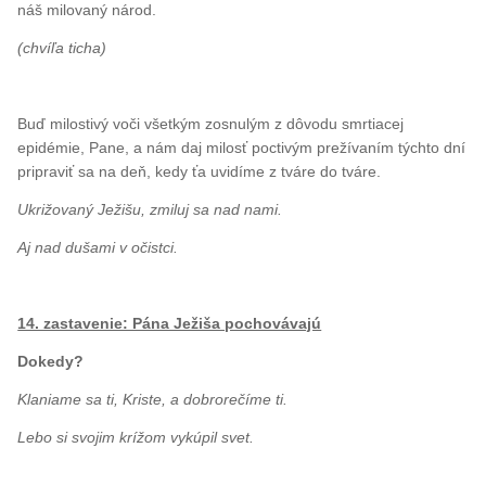
náš milovaný národ.
(chvíľa ticha)
Buď milostivý voči všetkým zosnulým z dôvodu smrtiacej
epidémie, Pane, a nám daj milosť poctivým prežívaním týchto dní
pripraviť sa na deň, kedy ťa uvidíme z tváre do tváre.
Ukrižovaný Ježišu, zmiluj sa nad nami.
Aj nad dušami v očistci.
14. zastavenie: Pána Ježiša pochovávajú
Dokedy?
Klaniame sa ti, Kriste, a dobrorečíme ti.
Lebo si svojim krížom vykúpil svet.