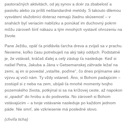
pastoračných aktivitách, od jej synov a dcér za zbabelosť a
pasivitu alebo za príliš neštandardné metódy. S takouto dilemou
vysvätení služobníci doteraz nemajú žiadnu skúsenosť – v
snahách byť veriacim nablízku a ponúkať im duchovný pokrm
môžu zároveň šíriť nákazu a tým mnohých vystaviť ohrozeniu na
živote.
Pane Ježišu, opäť ťa pridlávila ťarcha dreva a zvíjaš sa v prachu.
Nevieme, koľko času potrebuješ na aký taký oddych. Podstatné
je, že vstávaš, kráčaš ďalej a celý zástup ťa nasleduje. Keď si
našiel Petra, Jakuba a Jána v Getsemanskej záhrade ležať na
zemi, aj im si povedal „vstaňte, poďme“, čo dnes prijímame ako
výzvu aj voči nám. Ty vždy vstaneš. Áno, si Bohom padajúcim –
zostúpil si z neba na zem, ubíjali ťa mnohé momenty tvojho
pozemského života, potkýnal si sa na krížovej ceste, až napokon
si „spadol“ do hrobu a do podsvetia. No zároveň si Bohom
vstávajúcim – a tvoje vstávanie nasleduje po každom jednom
páde. Nie smrť, ale vzkriesenie má posledné slovo.
(chvíľa ticha)