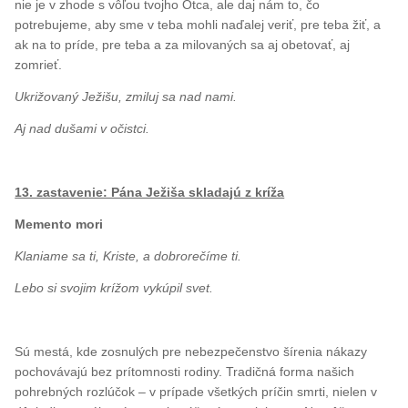
nie je v zhode s vôľou tvojho Otca, ale daj nám to, čo
potrebujeme, aby sme v teba mohli naďalej veriť, pre teba žiť, a
ak na to príde, pre teba a za milovaných sa aj obetovať, aj
zomrieť.
Ukrižovaný Ježišu, zmiluj sa nad nami.
Aj nad dušami v očistci.
13. zastavenie: Pána Ježiša skladajú z kríža
Memento mori
Klaniame sa ti, Kriste, a dobrorečíme ti.
Lebo si svojim krížom vykúpil svet.
Sú mestá, kde zosnulých pre nebezpečenstvo šírenia nákazy
pochovávajú bez prítomnosti rodiny. Tradičná forma našich
pohrebných rozlúčok – v prípade všetkých príčin smrti, nielen v