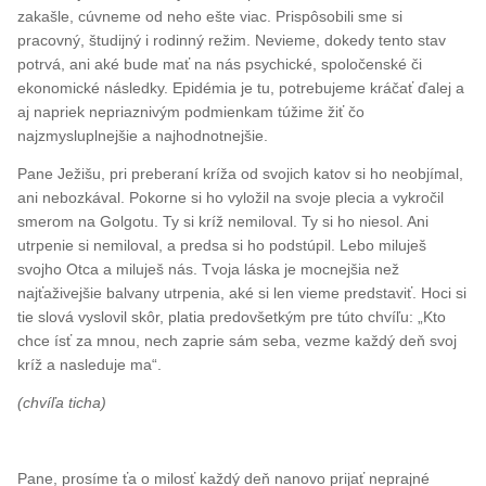
zakašle, cúvneme od neho ešte viac. Prispôsobili sme si
pracovný, študijný i rodinný režim. Nevieme, dokedy tento stav
potrvá, ani aké bude mať na nás psychické, spoločenské či
ekonomické následky. Epidémia je tu, potrebujeme kráčať ďalej a
aj napriek nepriaznivým podmienkam túžime žiť čo
najzmysluplnejšie a najhodnotnejšie.
Pane Ježišu, pri preberaní kríža od svojich katov si ho neobjímal,
ani nebozkával. Pokorne si ho vyložil na svoje plecia a vykročil
smerom na Golgotu. Ty si kríž nemiloval. Ty si ho niesol. Ani
utrpenie si nemiloval, a predsa si ho podstúpil. Lebo miluješ
svojho Otca a miluješ nás. Tvoja láska je mocnejšia než
najťaživejšie balvany utrpenia, aké si len vieme predstaviť. Hoci si
tie slová vyslovil skôr, platia predovšetkým pre túto chvíľu: „Kto
chce ísť za mnou, nech zaprie sám seba, vezme každý deň svoj
kríž a nasleduje ma“.
(chvíľa ticha)
Pane, prosíme ťa o milosť každý deň nanovo prijať neprajné