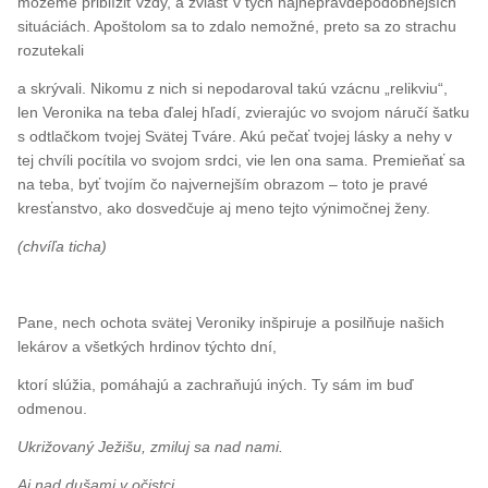
môžeme priblížiť vždy, a zvlášť v tých najnepravdepodobnejších
situáciách. Apoštolom sa to zdalo nemožné, preto sa zo strachu
rozutekali
a skrývali. Nikomu z nich si nepodaroval takú vzácnu „relikviu“,
len Veronika na teba ďalej hľadí, zvierajúc vo svojom náručí šatku
s odtlačkom tvojej Svätej Tváre. Akú pečať tvojej lásky a nehy v
tej chvíli pocítila vo svojom srdci, vie len ona sama. Premieňať sa
na teba, byť tvojím čo najvernejším obrazom – toto je pravé
kresťanstvo, ako dosvedčuje aj meno tejto výnimočnej ženy.
(chvíľa ticha)
Pane, nech ochota svätej Veroniky inšpiruje a posilňuje našich
lekárov a všetkých hrdinov týchto dní,
ktorí slúžia, pomáhajú a zachraňujú iných. Ty sám im buď
odmenou.
Ukrižovaný Ježišu, zmiluj sa nad nami.
Aj nad dušami v očistci.