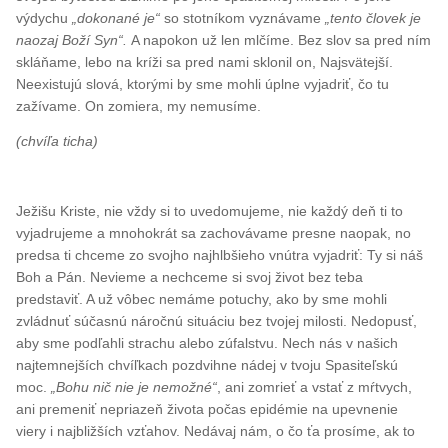
výdychu
„dokonané je“
so stotníkom vyznávame
„tento človek je
naozaj Boží Syn“.
A napokon už len mlčíme. Bez slov sa pred ním
skláňame, lebo na kríži sa pred nami sklonil on, Najsvätejší.
Neexistujú slová, ktorými by sme mohli úplne vyjadriť, čo tu
zažívame. On zomiera, my nemusíme.
(chvíľa ticha)
Ježišu Kriste, nie vždy si to uvedomujeme, nie každý deň ti to
vyjadrujeme a mnohokrát sa zachovávame presne naopak, no
predsa ti chceme zo svojho najhlbšieho vnútra vyjadriť: Ty si náš
Boh a Pán. Nevieme a nechceme si svoj život bez teba
predstaviť. A už vôbec nemáme potuchy, ako by sme mohli
zvládnuť súčasnú náročnú situáciu bez tvojej milosti. Nedopusť,
aby sme podľahli strachu alebo zúfalstvu. Nech nás v našich
najtemnejších chvíľkach pozdvihne nádej v tvoju Spasiteľskú
moc.
„Bohu nič nie je nemožné“
, ani zomrieť a vstať z mŕtvych,
ani premeniť nepriazeň života počas epidémie na upevnenie
viery i najbližších vzťahov. Nedávaj nám, o čo ťa prosíme, ak to