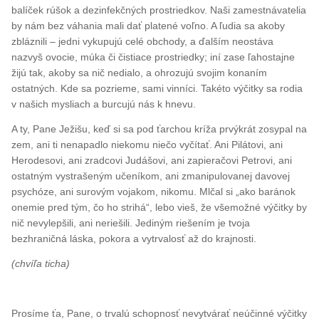
balíček rúšok a dezinfekčných prostriedkov. Naši zamestnávatelia
by nám bez váhania mali dať platené voľno. A ľudia sa akoby
zbláznili – jedni vykupujú celé obchody, a ďalším neostáva
nazvyš ovocie, múka či čistiace prostriedky; iní zase ľahostajne
žijú tak, akoby sa nič nedialo, a ohrozujú svojim konaním
ostatných. Kde sa pozrieme, sami vinníci. Takéto výčitky sa rodia
v našich mysliach a burcujú nás k hnevu.
A ty, Pane Ježišu, keď si sa pod ťarchou kríža prvýkrát zosypal na
zem, ani ti nenapadlo niekomu niečo vyčítať. Ani Pilátovi, ani
Herodesovi, ani zradcovi Judášovi, ani zapieračovi Petrovi, ani
ostatným vystrašeným učeníkom, ani zmanipulovanej davovej
psychóze, ani surovým vojakom, nikomu. Mlčal si „ako baránok
onemie pred tým, čo ho strihá“, lebo vieš, že všemožné výčitky by
nič nevylepšili, ani neriešili. Jediným riešením je tvoja
bezhraničná láska, pokora a vytrvalosť až do krajnosti.
(chvíľa ticha)
Prosíme ťa, Pane, o trvalú schopnosť nevytvárať neúčinné výčitky