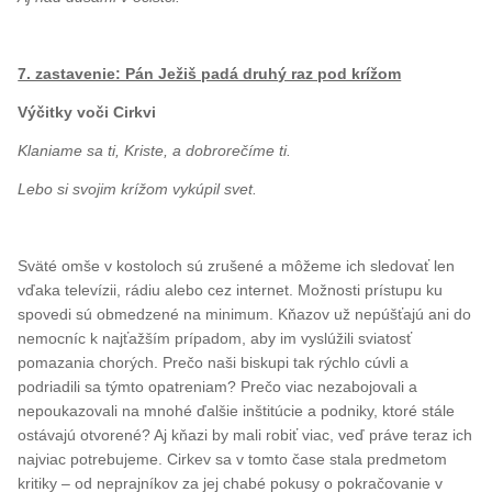
7. zastavenie: Pán Ježiš padá druhý raz pod krížom
Výčitky voči Cirkvi
Klaniame sa ti, Kriste, a dobrorečíme ti.
Lebo si svojim krížom vykúpil svet.
Sväté omše v kostoloch sú zrušené a môžeme ich sledovať len
vďaka televízii, rádiu alebo cez internet. Možnosti prístupu ku
spovedi sú obmedzené na minimum. Kňazov už nepúšťajú ani do
nemocníc k najťažším prípadom, aby im vyslúžili sviatosť
pomazania chorých. Prečo naši biskupi tak rýchlo cúvli a
podriadili sa týmto opatreniam? Prečo viac nezabojovali a
nepoukazovali na mnohé ďalšie inštitúcie a podniky, ktoré stále
ostávajú otvorené? Aj kňazi by mali robiť viac, veď práve teraz ich
najviac potrebujeme. Cirkev sa v tomto čase stala predmetom
kritiky – od neprajníkov za jej chabé pokusy o pokračovanie v