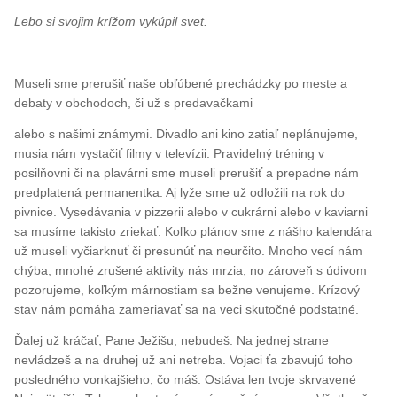
Lebo si svojim krížom vykúpil svet.
Museli sme prerušiť naše obľúbené prechádzky po meste a
debaty v obchodoch, či už s predavačkami
alebo s našimi známymi. Divadlo ani kino zatiaľ neplánujeme,
musia nám vystačiť filmy v televízii. Pravidelný tréning v
posilňovni či na plavárni sme museli prerušiť a prepadne nám
predplatená permanentka. Aj lyže sme už odložili na rok do
pivnice. Vysedávania v pizzerii alebo v cukrárni alebo v kaviarni
sa musíme takisto zriekať. Koľko plánov sme z nášho kalendára
už museli vyčiarknuť či presunúť na neurčito. Mnoho vecí nám
chýba, mnohé zrušené aktivity nás mrzia, no zároveň s údivom
pozorujeme, koľkým márnostiam sa bežne venujeme. Krízový
stav nám pomáha zameriavať sa na veci skutočné podstatné.
Ďalej už kráčať, Pane Ježišu, nebudeš. Na jednej strane
nevládzeš a na druhej už ani netreba. Vojaci ťa zbavujú toho
posledného vonkajšieho, čo máš. Ostáva len tvoje skrvavené