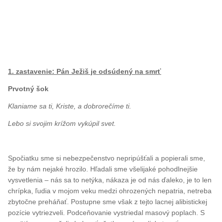
1. zastavenie: Pán Ježiš je odsúdený na smrť
Prvotný šok
Klaniame sa ti, Kriste, a dobrorečíme ti.
Lebo si svojim krížom vykúpil svet.
Spočiatku sme si nebezpečenstvo nepripúšťali a popierali sme,
že by nám nejaké hrozilo. Hľadali sme všelijaké pohodlnejšie
vysvetlenia – nás sa to netýka, nákaza je od nás ďaleko, je to len
chrípka, ľudia v mojom veku medzi ohrozených nepatria, netreba
zbytočne preháňať. Postupne sme však z tejto lacnej alibistickej
pozície vytriezveli. Podceňovanie vystriedal masový poplach. S