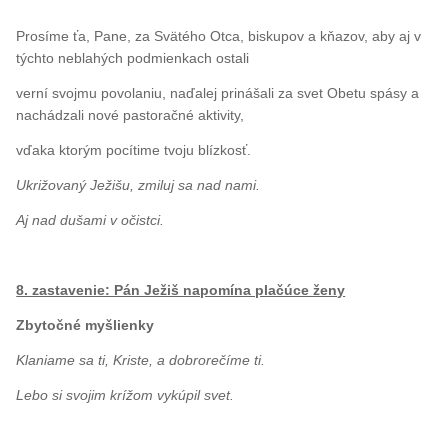
Prosíme ťa, Pane, za Svätého Otca, biskupov a kňazov, aby aj v
týchto neblahých podmienkach ostali
verní svojmu povolaniu, naďalej prinášali za svet Obetu spásy a
nachádzali nové pastoračné aktivity,
vďaka ktorým pocítime tvoju blízkosť.
Ukrižovaný Ježišu, zmiluj sa nad nami.
Aj nad dušami v očistci.
8. zastavenie: Pán Ježiš napomína plačúce ženy
Zbytočné myšlienky
Klaniame sa ti, Kriste, a dobrorečíme ti.
Lebo si svojim krížom vykúpil svet.