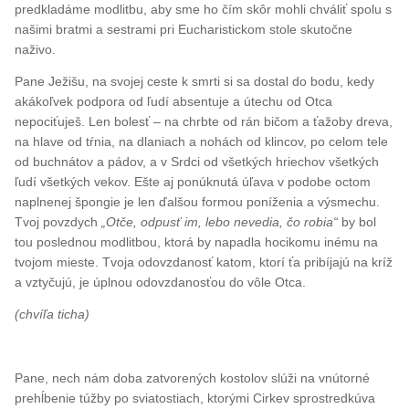
predkladáme modlitbu, aby sme ho čím skôr mohli chváliť spolu s
našimi bratmi a sestrami pri Eucharistickom stole skutočne
naživo.
Pane Ježišu, na svojej ceste k smrti si sa dostal do bodu, kedy
akákoľvek podpora od ľudí absentuje a útechu od Otca
nepociťuješ. Len bolesť – na chrbte od rán bičom a ťažoby dreva,
na hlave od tŕnia, na dlaniach a nohách od klincov, po celom tele
od buchnátov a pádov, a v Srdci od všetkých hriechov všetkých
ľudí všetkých vekov. Ešte aj ponúknutá úľava v podobe octom
naplnenej špongie je len ďalšou formou poníženia a výsmechu.
Tvoj povzdych
„Otče, odpusť im, lebo nevedia, čo robia“
by bol
tou poslednou modlitbou, ktorá by napadla hocikomu inému na
tvojom mieste. Tvoja odovzdanosť katom, ktorí ťa pribíjajú na kríž
a vztyčujú, je úplnou odovzdanosťou do vôle Otca.
(chvíľa ticha)
Pane, nech nám doba zatvorených kostolov slúži na vnútorné
prehĺbenie túžby po sviatostiach, ktorými Cirkev sprostredkúva