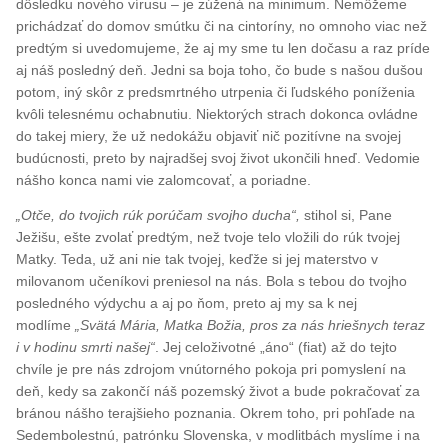
dôsledku nového vírusu – je zúžená na minimum. Nemôžeme
prichádzať do domov smútku či na cintoríny, no omnoho viac než
predtým si uvedomujeme, že aj my sme tu len dočasu a raz príde
aj náš posledný deň. Jedni sa boja toho, čo bude s našou dušou
potom, iný skôr z predsmrtného utrpenia či ľudského poníženia
kvôli telesnému ochabnutiu. Niektorých strach dokonca ovládne
do takej miery, že už nedokážu objaviť nič pozitívne na svojej
budúcnosti, preto by najradšej svoj život ukončili hneď. Vedomie
nášho konca nami vie zalomcovať, a poriadne.
„Otče, do tvojich rúk porúčam svojho ducha“,
stihol si, Pane
Ježišu, ešte zvolať predtým, než tvoje telo vložili do rúk tvojej
Matky. Teda, už ani nie tak tvojej, keďže si jej materstvo v
milovanom učeníkovi preniesol na nás. Bola s tebou do tvojho
posledného výdychu a aj po ňom, preto aj my sa k nej
modlíme
„Svätá Mária, Matka Božia, pros za nás hriešnych teraz
i v hodinu smrti našej“
. Jej celoživotné „áno“ (fiat) až do tejto
chvíle je pre nás zdrojom vnútorného pokoja pri pomyslení na
deň, kedy sa zakončí náš pozemský život a bude pokračovať za
bránou nášho terajšieho poznania. Okrem toho, pri pohľade na
Sedembolestnú, patrónku Slovenska, v modlitbách myslíme i na