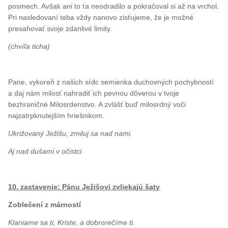
posmech. Avšak ani to ťa neodradilo a pokračoval si až na vrchol.
Pri nasledovaní teba vždy nanovo zisťujeme, že je možné
presahovať svoje zdanlivé limity.
(chvíľa ticha)
Pane, vykoreň z našich sŕdc semienka duchovných pochybností
a daj nám milosť nahradiť ich pevnou dôverou v tvoje
bezhraničné Milosrdenstvo. A zvlášť buď milosrdný voči
najzatrpknutejším hriešnikom.
Ukrižovaný Ježišu, zmiluj sa nad nami.
Aj nad dušami v očistci.
10. zastavenie: Pánu Ježišovi zvliekajú šaty
Zoblečení z márností
Klaniame sa ti, Kriste, a dobrorečíme ti.