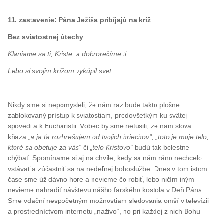
11. zastavenie: Pána Ježiša pribíjajú na kríž
Bez sviatostnej útechy
Klaniame sa ti, Kriste, a dobrorečíme ti.
Lebo si svojim krížom vykúpil svet.
Nikdy sme si nepomysleli, že nám raz bude takto plošne
zablokovaný prístup k sviatostiam, predovšetkým ku svätej
spovedi a k Eucharistii. Vôbec by sme netušili, že nám slová
kňaza
„a ja ťa rozhrešujem od tvojich hriechov“, „toto je moje telo,
ktoré sa obetuje za vás“
či
„telo Kristovo“
budú tak bolestne
chýbať. Spomíname si aj na chvíle, kedy sa nám ráno nechcelo
vstávať a zúčastniť sa na nedeľnej bohoslužbe. Dnes v tom istom
čase sme úž dávno hore a nevieme čo robiť, lebo ničím iným
nevieme nahradiť návštevu nášho farského kostola v Deň Pána.
Sme vďační nespočetným možnostiam sledovania omší v televízii
a prostredníctvom internetu „naživo“, no pri každej z nich Bohu