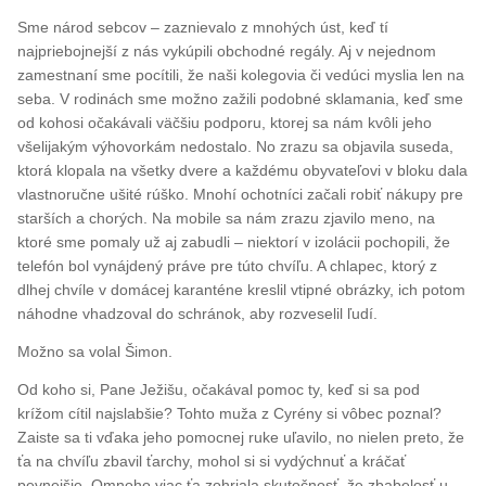
Sme národ sebcov – zaznievalo z mnohých úst, keď tí
najpriebojnejší z nás vykúpili obchodné regály. Aj v nejednom
zamestnaní sme pocítili, že naši kolegovia či vedúci myslia len na
seba. V rodinách sme možno zažili podobné sklamania, keď sme
od kohosi očakávali väčšiu podporu, ktorej sa nám kvôli jeho
všelijakým výhovorkám nedostalo. No zrazu sa objavila suseda,
ktorá klopala na všetky dvere a každému obyvateľovi v bloku dala
vlastnoručne ušité rúško. Mnohí ochotníci začali robiť nákupy pre
starších a chorých. Na mobile sa nám zrazu zjavilo meno, na
ktoré sme pomaly už aj zabudli – niektorí v izolácii pochopili, že
telefón bol vynájdený práve pre túto chvíľu. A chlapec, ktorý z
dlhej chvíle v domácej karanténe kreslil vtipné obrázky, ich potom
náhodne vhadzoval do schránok, aby rozveselil ľudí.
Možno sa volal Šimon.
Od koho si, Pane Ježišu, očakával pomoc ty, keď si sa pod
krížom cítil najslabšie? Tohto muža z Cyrény si vôbec poznal?
Zaiste sa ti vďaka jeho pomocnej ruke uľavilo, no nielen preto, že
ťa na chvíľu zbavil ťarchy, mohol si si vydýchnuť a kráčať
pevnejšie. Omnoho viac ťa zohriala skutočnosť, že zbabelosť u