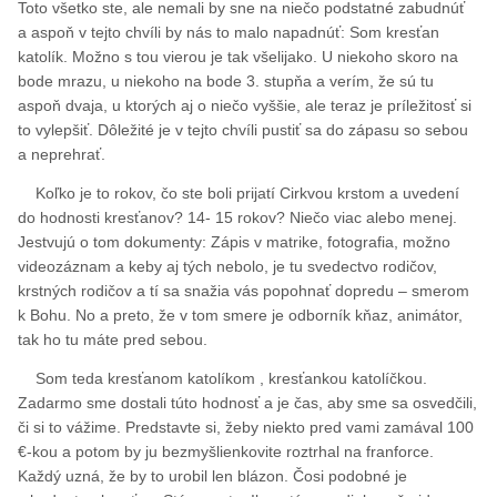
Toto všetko ste, ale nemali by sne na niečo podstatné zabudnúť
a aspoň v tejto chvíli by nás to malo napadnúť: Som kresťan
katolík. Možno s tou vierou je tak všelijako. U niekoho skoro na
bode mrazu, u niekoho na bode 3. stupňa a verím, že sú tu
aspoň dvaja, u ktorých aj o niečo vyššie, ale teraz je príležitosť si
to vylepšiť. Dôležité je v tejto chvíli pustiť sa do zápasu so sebou
a neprehrať.
Koľko je to rokov, čo ste boli prijatí Cirkvou krstom a uvedení
do hodnosti kresťanov? 14- 15 rokov? Niečo viac alebo menej.
Jestvujú o tom dokumenty: Zápis v matrike, fotografia, možno
videozáznam a keby aj tých nebolo, je tu svedectvo rodičov,
krstných rodičov a tí sa snažia vás popohnať dopredu – smerom
k Bohu. No a preto, že v tom smere je odborník kňaz, animátor,
tak ho tu máte pred sebou.
Som teda kresťanom katolíkom , kresťankou katolíčkou.
Zadarmo sme dostali túto hodnosť a je čas, aby sme sa osvedčili,
či si to vážime. Predstavte si, žeby niekto pred vami zamával 100
€-kou a potom by ju bezmyšlienkovite roztrhal na franforce.
Každý uzná, že by to urobil len blázon. Čosi podobné je