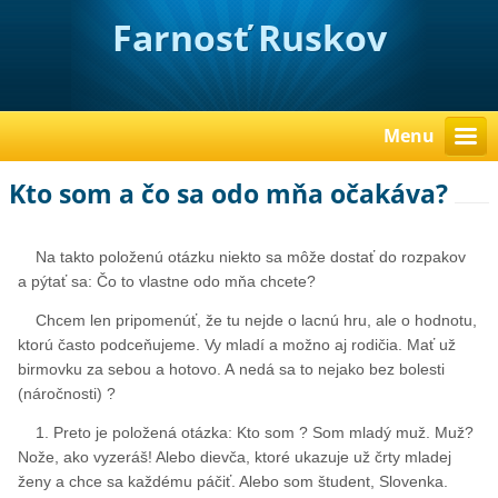
Farnosť Ruskov
Menu
Kto som a čo sa odo mňa očakáva?
Na takto položenú otázku niekto sa môže dostať do rozpakov
a pýtať sa: Čo to vlastne odo mňa chcete?
Chcem len pripomenúť, že tu nejde o lacnú hru, ale o hodnotu,
ktorú často podceňujeme. Vy mladí a možno aj rodičia. Mať už
birmovku za sebou a hotovo. A nedá sa to nejako bez bolesti
(náročnosti) ?
1. Preto je položená otázka: Kto som ? Som mladý muž. Muž?
Nože, ako vyzeráš! Alebo dievča, ktoré ukazuje už črty mladej
ženy a chce sa každému páčiť. Alebo som študent, Slovenka.