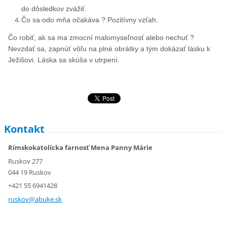
do dôsledkov zvážiť.
Čo sa odo mňa očakáva ? Pozitívny vzťah.
Čo robiť, ak sa ma zmocní malomyseľnosť alebo nechuť ?
Nevzdať sa, zapnúť vôľu na plné obrátky a tým dokázať lásku k
Ježišovi. Láska sa skúša v utrpení.
Kontakt
Rímskokatolícka farnosť Mena Panny Márie
Ruskov 277
044 19 Ruskov
+421 55 6941428
ruskov@a
buke.sk