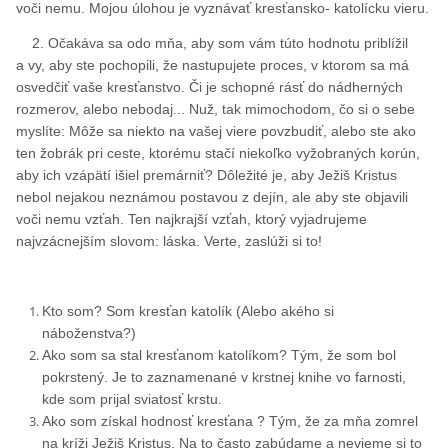
voči nemu. Mojou úlohou je vyznávať kresťansko- katolícku vieru.
2. Očakáva sa odo mňa, aby som vám túto hodnotu priblížil
a vy, aby ste pochopili, že nastupujete proces, v ktorom sa má
osvedčiť vaše kresťanstvo. Či je schopné rásť do nádherných
rozmerov, alebo nebodaj... Nuž, tak mimochodom, čo si o sebe
myslíte: Môže sa niekto na vašej viere povzbudiť, alebo ste ako
ten žobrák pri ceste, ktorému stačí niekoľko vyžobraných korún,
aby ich vzápätí išiel premárniť? Dôležité je, aby Ježiš Kristus
nebol nejakou neznámou postavou z dejín, ale aby ste objavili
voči nemu vzťah. Ten najkrajší vzťah, ktorý vyjadrujeme
najvzácnejším slovom: láska. Verte, zaslúži si to!
Kto som? Som kresťan katolík (Alebo akého si
náboženstva?)
Ako som sa stal kresťanom katolíkom? Tým, že som bol
pokrstený. Je to zaznamenané v krstnej knihe vo farnosti,
kde som prijal sviatosť krstu.
Ako som získal hodnosť kresťana ? Tým, že za mňa zomrel
na kríži Ježiš Kristus. Na to často zabúdame a nevieme si to