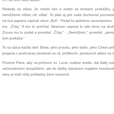
Niekedy sa stáva, že medzi oko a svetlo sa dostane prekážka,
nemôžeme vôbec nič vidieť. To platí aj pre naše duchovné poznanie
na kus papiera napísal slovo „Boh“. Podal ho jednému neveriacemu, 
mu: „Čítaj.“ A ten to prečítal. Newman napísal to isté slovo na dru
Znova mu to podal a povedal: „Čítaj.“ - „Nemôžem,“ povedal, „pen
tom prekáža.“
To sa stáva každý deň: Boha, jeho pravdu, jeho lásku, jeho Cirkev prik
prejavia v prehnanej závislosti na cti, pôžitkoch, peniazoch alebo na
Prosme Pána, aby na príhovor sv. Lucie, svätice svetla, dal ďalej svie
začmudenými lampášikmi, ale do diaľky žiariacimi majákmi kresťans
viery je totiž vždy príkladný život veriacich.