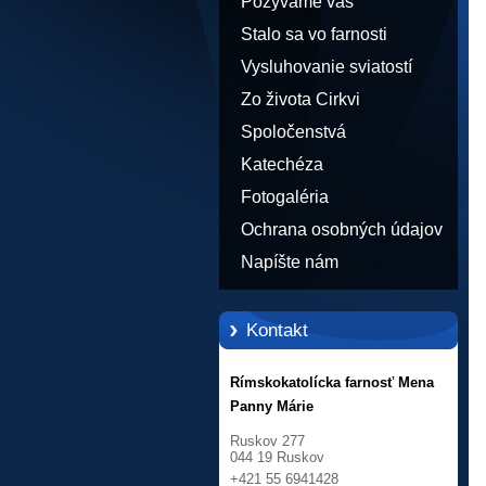
Pozývame vás
Stalo sa vo farnosti
Vysluhovanie sviatostí
Zo života Cirkvi
Spoločenstvá
Katechéza
Fotogaléria
Ochrana osobných údajov
Napíšte nám
Kontakt
Rímskokatolícka farnosť Mena
Panny Márie
Ruskov 277
044 19 Ruskov
+421 55 6941428