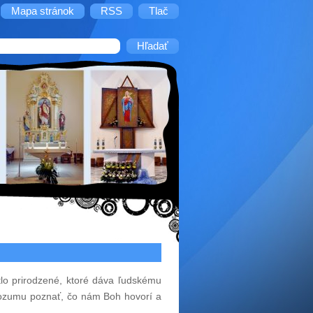
Mapa stránok
RSS
Tlač
tlo prirodzené, ktoré dáva ľudskému
e rozumu poznať, čo nám Boh hovorí a