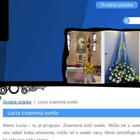
Úvodná stránka
Úvodná stránka
>
Lucia znamená svetlo
Lucia znamená svetlo
Meno Lucia – to je program. Znamená totiž svetlo. Môže ísť o sve
oku vidieť krásu stvorenia, môže ísť o svetlo viery, ktoré umožňuj
čo robí pre našu spásu.