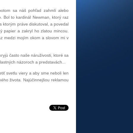
 potom sa náš pohľad zahmlí alebo
. Bol to kardinál Newman, ktorý raz
s ktorým práve diskutoval, a povedal
hý papier a zakryl ho zlatou mincou.
iaz medzi mojím okom a slovom mi v
ryjú často naše náruživosti, ktoré sa
 vlastných názoroch a predstavách...
tiť svetlu viery a aby sme neboli len
kého života. Najúčinnejšou reklamou