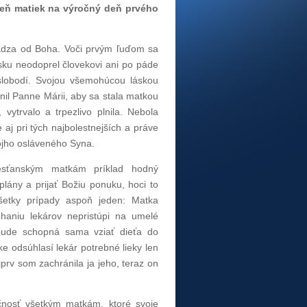
 Deň matiek na výročný deň prvého
hádza od Boha. Voči prvým ľuďom sa
lásku neodoprel človekovi ani po páde
yslobodí. Svojou všemohúcou láskou
il Panne Márii, aby sa stala matkou
 vytrvalo a trpezlivo plnila. Nebola
 aj pri tých najbolestnejších a práve
vojho osláveného Syna.
sťanským matkám príklad hodný
plány a prijať Božiu ponuku, hoci to
všetky prípady aspoň jeden: Matka
haniu lekárov nepristúpi na umelé
ebude schopná sama vziať dieťa do
e odsúhlasí lekár potrebné lieky len
prv som zachránila ja jeho, teraz on
čnosť všetkým matkám, ktoré svoje