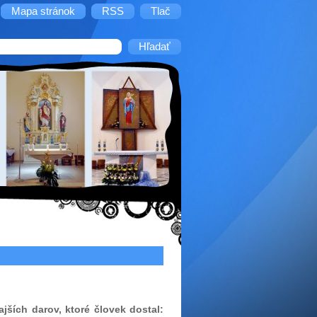
Mapa stránok
RSS
Tlač
ších darov, ktoré človek dostal: