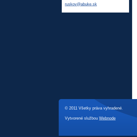
ruskov@a
buke.sk
© 2011 Všetky práva vyhradené.
Vytvorené službou
Webnode