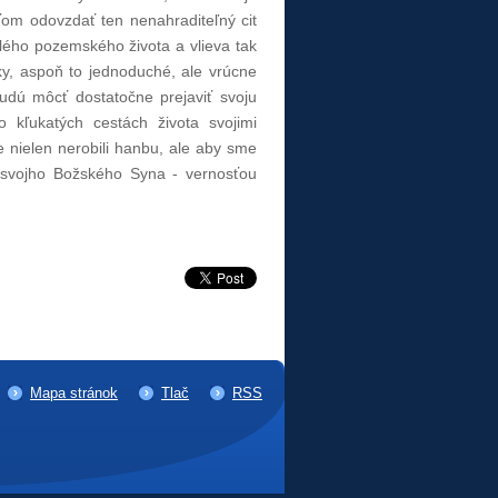
eťom odovzdať ten nenahraditeľný cit
lého pozemského života a vlieva tak
ky, aspoň to jednoduché, ale vrúcne
udú môcť dostatočne prejaviť svoju
 kľukatých cestách života svojimi
 nielen nerobili hanbu, ale aby sme
 svojho Božského Syna - vernosťou
Mapa stránok
Tlač
RSS