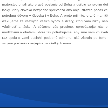
materstvo prijali ako pravé poslanie od Boha a usilujú sa svojim d
lásky, ktorý človeka bezpečne sprevádza ako anjel strážca počas ce
potrebnú dôveru v človeka i v Boha. A preto prijmite, drahé mamič
ďakujeme
za všetkých vašich synov a dcéry, ktorí vám nikdy neb
vďačnosť a lásku. A súčasne vás prosíme: sprevádzajte nás po
modlitbami a obetami, ktoré tak potrebujeme, aby sme vám vo svete
raz spolu s vami dosiahli podobnú odmenu, akú získala po boku
svojmu poslaniu - najlepšia zo všetkých mám.