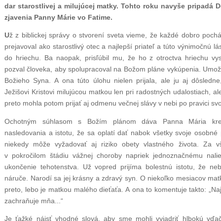
dar starostlivej a milujúcej matky. Tohto roku navyše pripadá
zjavenia Panny Márie vo Fatime.
U
ž z biblickej správy o stvorení sveta vieme, že každé dobro poc
prejavoval ako starostlivý otec a najlepší priateľ a túto výnimočnú 
do hriechu. Ba naopak, prisľúbil mu, že ho z otroctva hriechu v
pozval človeka, aby spolupracoval na Božom pláne vykúpenia. Umožn
Božieho Syna. A ona túto úlohu nielen prijala, ale ju aj dôsledne,
Ježišovi Kristovi milujúcou matkou len pri radostných udalostiach, ale
preto mohla potom prijať aj odmenu večnej slávy v nebi po pravici s
Ochotným súhlasom s Božím plánom dáva Panna Mária kre
nasledovania a istotu, že sa oplatí dať nabok všetky svoje osobné 
niekedy môže vyžadovať aj riziko obety vlastného života. Za 
v pokročilom štádiu vážnej choroby napriek jednoznačnému nalie
ukončenie tehotenstva. Už vopred prijíma bolestnú istotu, že n
náruče. Narodí sa jej krásny a zdravý syn. O niekoľko mesiacov matk
preto, lebo je matkou malého dieťaťa. A ona to komentuje takto: „Naj
zachraňuje mňa...“
Je ťažké nájsť vhodné slová, aby sme mohli vyjadriť hlbokú vďa