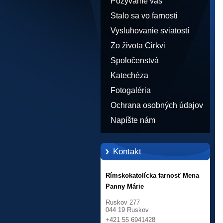
Pozývame vás
Stalo sa vo farnosti
Vysluhovanie sviatostí
Zo života Cirkvi
Spoločenstvá
Katechéza
Fotogaléria
Ochrana osobných údajov
Napíšte nám
Kontakt
Rímskokatolícka farnosť Mena
Panny Márie
Ruskov 277
044 19 Ruskov
+421 55 6941428