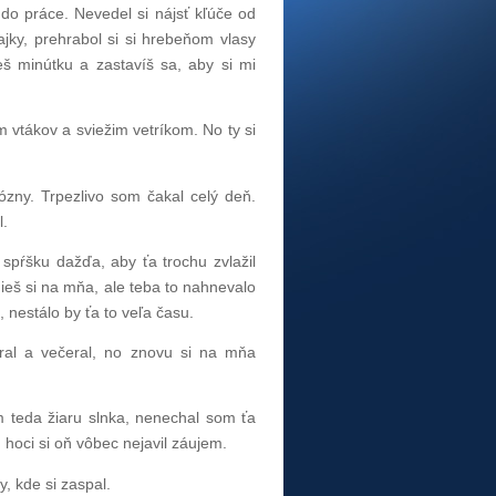
do práce. Nevedel si nájsť kľúče od
ajky, prehrabol si si hrebeňom vlasy
eš minútku a zastavíš sa, aby si mi
m vtákov a sviežim vetríkom. No ty si
ózny. Trpezlivo som čakal celý deň.
l.
 spŕšku dažďa, aby ťa trochu zvlažil
nieš si na mňa, ale teba to nahnevalo
 nestálo by ťa to veľa času.
ral a večeral, no znovu si na mňa
m teda žiaru slnka, nenechal som ťa
 hoci si oň vôbec nejavil záujem.
y, kde si zaspal.