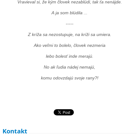
Vravieval si, že kým človek nezablúdi, tak ťa nenájde.
A ja som blúdila ...
-----
Z kríža sa nezostupuje, na kríži sa umiera.
Ako veľmi to bolelo, človek nezmeria
lebo bolesť inde merajú.
No ak ľudia nádej nemajú,
komu odovzdajú svoje rany?!
Kontakt