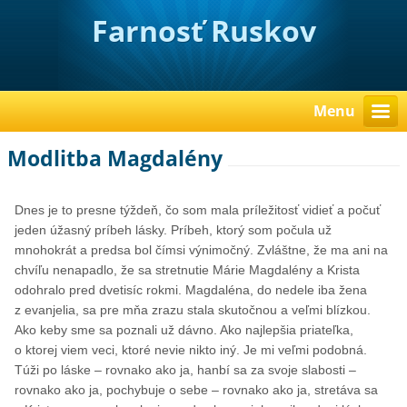
Farnosť Ruskov
Menu
Modlitba Magdalény
Dnes je to presne týždeň, čo som mala príležitosť vidieť a počuť
jeden úžasný príbeh lásky. Príbeh, ktorý som počula už
mnohokrát a predsa bol čímsi výnimočný. Zvláštne, že ma ani na
chvíľu nenapadlo, že sa stretnutie Márie Magdalény a Krista
odohralo pred dvetisíc rokmi. Magdaléna, do nedele iba žena
z evanjelia, sa pre mňa zrazu stala skutočnou a veľmi blízkou.
Ako keby sme sa poznali už dávno. Ako najlepšia priateľka,
o ktorej viem veci, ktoré nevie nikto iný. Je mi veľmi podobná.
Túži po láske – rovnako ako ja, hanbí sa za svoje slabosti –
rovnako ako ja, pochybuje o sebe – rovnako ako ja, stretáva sa