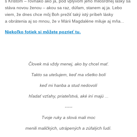
s Kristom – rovnako ako ja, pod vplyvom jeho milosrdnej lásky sa
stáva novou ženou – akou sa raz, dúfam, stanem aj ja. Lebo
viem, že dnes chce môj Boh prežiť taký istý príbeh lásky
a obrátenia aj so mnou, že v Márii Magdaléne miluje aj mňa...
Niekoľko fotiek si môžete pozrieť tu.
Človek má vždy menej, ako by chcel mať.
Takto sa utešujem, keď ma všetko bolí
keď mi hanba a stud nedovolí
hľadať vzťahy, priateľstvá, aké iní majú ...
-----
Tvoje ruky a slová mali moc
menili maličkých, utrápených a zúfalých ľudí.