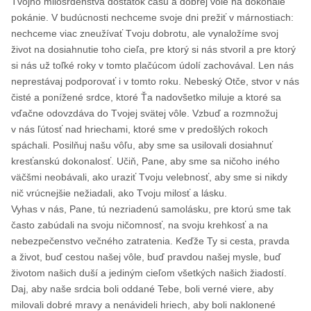
Tvojho milosrdenstva dostatok času a dobrej vôle na dokonalé
pokánie. V budúcnosti nechceme svoje dni prežiť v márnostiach:
nechceme viac zneužívať Tvoju dobrotu, ale vynaložíme svoj
život na dosiahnutie toho cieľa, pre ktorý si nás stvoril a pre ktorý
si nás už toľké roky v tomto plačúcom údolí zachovával. Len nás
neprestávaj podporovať i v tomto roku. Nebeský Otče, stvor v nás
čisté a ponížené srdce, ktoré Ťa nadovšetko miluje a ktoré sa
vďačne odovzdáva do Tvojej svätej vôle. Vzbuď a rozmnožuj
v nás ľútosť nad hriechami, ktoré sme v predošlých rokoch
spáchali. Posilňuj našu vôľu, aby sme sa usilovali dosiahnuť
kresťanskú dokonalosť. Učiň, Pane, aby sme sa ničoho iného
väčšmi neobávali, ako uraziť Tvoju velebnosť, aby sme si nikdy
nič vrúcnejšie nežiadali, ako Tvoju milosť a lásku.
Vyhas v nás, Pane, tú nezriadenú samolásku, pre ktorú sme tak
často zabúdali na svoju ničomnosť, na svoju krehkosť a na
nebezpečenstvo večného zatratenia. Keďže Ty si cesta, pravda
a život, buď cestou našej vôle, buď pravdou našej mysle, buď
životom našich duší a jediným cieľom všetkých našich žiadostí.
Daj, aby naše srdcia boli oddané Tebe, boli verné viere, aby
milovali dobré mravy a nenávideli hriech, aby boli naklonené