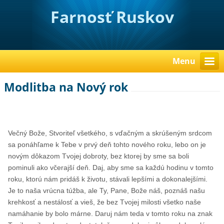
Farnosť Ruskov
Menu
Modlitba na Nový rok
Večný Bože, Stvoriteľ všetkého, s vďačným a skrúšeným srdcom
sa ponáhľame k Tebe v prvý deň tohto nového roku, lebo on je
novým dôkazom Tvojej dobroty, bez ktorej by sme sa boli
pominuli ako včerajší deň. Daj, aby sme sa každú hodinu v tomto
roku, ktorú nám pridáš k životu, stávali lepšími a dokonalejšími.
Je to naša vrúcna túžba, ale Ty, Pane, Bože náš, poznáš našu
krehkosť a nestálosť a vieš, že bez Tvojej milosti všetko naše
namáhanie by bolo márne. Daruj nám teda v tomto roku na znak