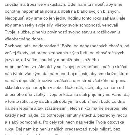
čnostiam a trpezlivé v skúškach. Udeľ nám tú milosť, aby sme
ochotne napomáhali dobru a dbali na blaho svojich blížnych.
Nedopusť, aby sme čo len jednu hodinu tohto roku zaháľali, ale
aby sme všetky svoje sily, všetky svoje schopnosti, venovali
Tvojej službe, plneniu povinností svojho stavu a rozširovaniu
všeobecného dobra.
Zachovaj nás, najdobrotivejší Bože, od nebezpečných chorôb, od
veľkej škody, od prenasledovania zlých ľudí, od ohováračských
jazykov, od veľkej chudoby a poníženia i každého
nebezpečenstva. Ale ak by sa Tvojej prozreteľnosti páčilo skúšať
nás týmto všetkým, daj nám hneď aj milosti, aby sme kríže, ktoré
na nás dopustíš, trpezlivo znášali a uprostred všetkého utrpenia
skladali svoju nádej len v sebe. Bože náš, učiň, aby sa nám od
dnešného dňa všetky Tvoje prikázania stali príjemnými. Pane, daj
v tomto roku, aby sa zlí stali dobrými a dobrí nech budú zo dňa
na deň lepšími a tak šťastnejšími. Nech nikto márne neprosí, ale
každý nech nájde, čo potrebuje: smutný útechu, bezradný radcu
a slabý pomocníka. Po celý rok nech nás vedie Tvoja otcovská
ruka. Daj nám k plneniu našich predsavzatí svoju milosť, bez