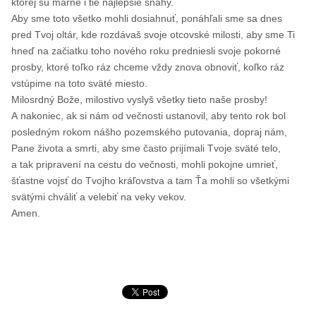
ktorej sú márne i tie najlepšie snahy.
Aby sme toto všetko mohli dosiahnuť, ponáhľali sme sa dnes
pred Tvoj oltár, kde rozdávaš svoje otcovské milosti, aby sme Ti
hneď na začiatku toho nového roku predniesli svoje pokorné
prosby, ktoré toľko ráz chceme vždy znova obnoviť, koľko ráz
vstúpime na toto sväté miesto.
Milosrdný Bože, milostivo vyslyš všetky tieto naše prosby!
A nakoniec, ak si nám od večnosti ustanovil, aby tento rok bol
posledným rokom nášho pozemského putovania, dopraj nám,
Pane života a smrti, aby sme často prijímali Tvoje sväté telo,
a tak pripravení na cestu do večnosti, mohli pokojne umrieť,
šťastne vojsť do Tvojho kráľovstva a tam Ťa mohli so všetkými
svätými chváliť a velebiť na veky vekov.
Amen.